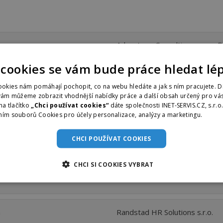
n
Advantage Consulting, s.r.o. - 
 cookies se vám bude práce hledat lé
n
Randstad HR Solutions s.r.o.
okies nám pomáhají pochopit, co na webu hledáte a jak s ním pracujete. D
vám můžeme zobrazit vhodnější nabídky práce a další obsah určený pro vás
na tlačítko
„Chci používat cookies“
dáte společnosti INET-SERVIS.CZ, s.r.o
ním souborů Cookies pro účely personalizace, analýzy a marketingu.
Více i
n
Randstad HR Solutions s.r.o.
CHCI POUŽÍVAT COOKIES
CHCI SI COOKIES VYBRAT
n
Randstad HR Solutions s.r.o.
n
Randstad HR Solutions s.r.o.