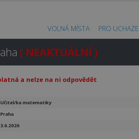
VOLNÁ MÍSTA
PRO UCHAZE
Praha
( NEAKTUÁLNÍ )
platná a nelze na ni odpovědět
Hledáte práci
v regionu
Učitel/ka matematiky
Beroun a okolí?
Praha
Ano
Ne
3.6.2026