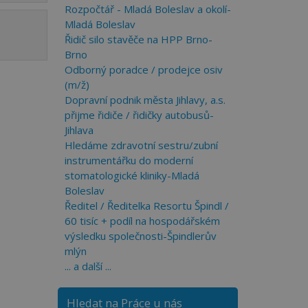
Rozpočtář - Mladá Boleslav a okolí-
Mladá Boleslav
Řidič silo stavěče na HPP Brno-
Brno
Odborný poradce / prodejce osiv
(m/ž)
Dopravní podnik města Jihlavy, a.s.
přijme řidiče / řidičky autobusů-
Jihlava
Hledáme zdravotní sestru/zubní
instrumentářku do moderní
stomatologické kliniky-Mladá
Boleslav
Ředitel / Ředitelka Resortu Špindl /
60 tisíc + podíl na hospodářském
výsledku společnosti-Špindlerův
mlýn
... a další ...
Hledat na Práce u nás