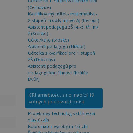
Učitelé na 1. stupni základních škol
(Cerhovice)
Kvalifikovaný učitel - matematika -
2.stupeň - rodilý mluvčí AJ (Beroun)
Asistent pedagoga ZŠ (4.-5. tř.) m/
ž (Srbsko)
Učitel/ka AJ (Srbsko)
Asistenti pedagogů (Nižbor)
Učitelka s kvalifikací pro 1.stupeň
ZŠ (Drozdov)
Asistenti pedagogů pro
pedagogickou činnost (Králův
Dvůr)
CRI ameba.eu, s.r.o. nabízí 19
volných pracovních míst
Projektový technolog vstřikování
plastů-zlín
Koordinátor výroby (m/ž)-zlín
Řidič/ka nákladního vozidla pro