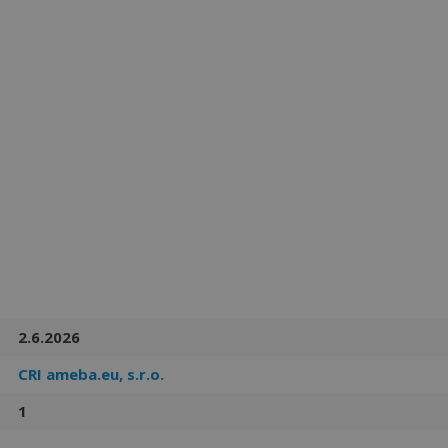
Více než
62271
uživatelů už používá tento svělý způsob pro
hledání práce. Přidejte se k nim.
2.6.2026
CRI ameba.eu, s.r.o.
1