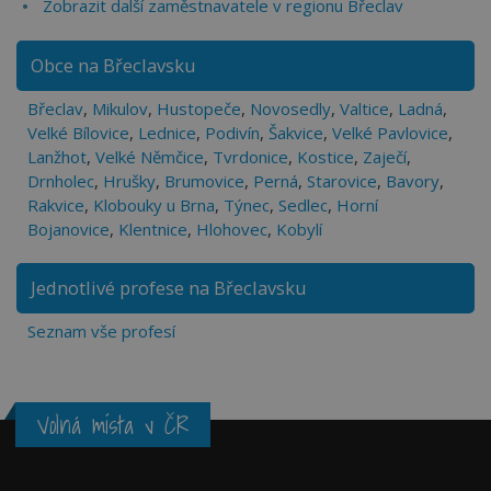
Zobrazit další zaměstnavatele v regionu Břeclav
Obce na Břeclavsku
Břeclav
,
Mikulov
,
Hustopeče
,
Novosedly
,
Valtice
,
Ladná
,
Velké Bílovice
,
Lednice
,
Podivín
,
Šakvice
,
Velké Pavlovice
,
Lanžhot
,
Velké Němčice
,
Tvrdonice
,
Kostice
,
Zaječí
,
Drnholec
,
Hrušky
,
Brumovice
,
Perná
,
Starovice
,
Bavory
,
Rakvice
,
Klobouky u Brna
,
Týnec
,
Sedlec
,
Horní
Bojanovice
,
Klentnice
,
Hlohovec
,
Kobylí
Jednotlivé profese na Břeclavsku
Seznam vše profesí
Volná místa v ČR