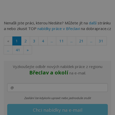
Nenašli jste práci, kterou hledáte? Můžete jít na
další
stránku
a nebo zkusit TOP
nabídky práce v Břeclavi
na dobraprace.cz
«
1
2
3
4
...
11
...
21
...
31
...
41
»
Vyzkoušejte odběr nových nabídek práce z regionu
Břeclav a okolí
na e-mail.
Zasílání lze kdykoliv upravit nebo jednoduše zrušit