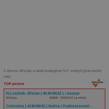
Více než
62270
uživatelů už používá tento svělý způsob
pro hledání práce. Přidejte se k nim.
V okrese Břeclav a okolí evidujeme 321 volných pracovních
míst
TOP pozice
PLC technik - Břeclav | 60-90 000 Kč | + bonusy
Břeclav
60000 - 90000 Kč za měsíc
Technolog | až 80 000 Kč | Kvalita | Pružná pracovní doba