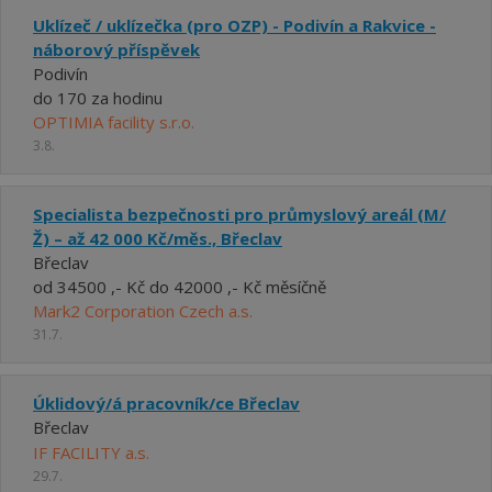
Uklízeč / uklízečka (pro OZP) - Podivín a Rakvice -
náborový příspěvek
Podivín
do 170 za hodinu
OPTIMIA facility s.r.o.
3.8.
Specialista bezpečnosti pro průmyslový areál (M/
Ž) – až 42 000 Kč/měs., Břeclav
Břeclav
od 34500 ,- Kč do 42000 ,- Kč měsíčně
Mark2 Corporation Czech a.s.
31.7.
Úklidový/á pracovník/ce Břeclav
Břeclav
IF FACILITY a.s.
29.7.