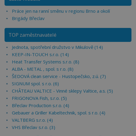
Práce jen na ranní směnu v regionu Brno a okolí
Brigády Břeclav
TOP zaměstnavatelé
Jednota, spotřební družstvo v Mikulově (14)
KEEP-IN-TOUCH s.r.o. (14)
Heat Transfer Systems s.r.o. (8)
ALBA - METAL , spol. s r.o. (8)
ŠEDOVÁ clean service - Hustopečsko, z.ú. (7)
SIGNUM spol. s r.o. (6)
CHÂTEAU VALTICE - Vinné sklepy Valtice, a.s. (5)
FRIGONOVA Fish, s.r.o. (5)
Břeclav Production s.r.o. (4)
Gebauer a Griller Kabeltechnik, spol. s r.o. (4)
VALTBERG s.r.o. (4)
VHS Břeclav s.r.o. (3)