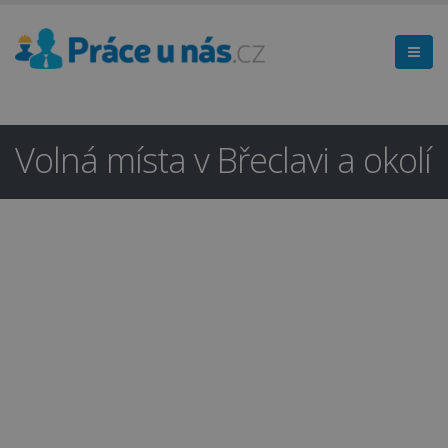
Volná místa v Břeclavi a okolí
Hledáte práci
×
v regionu
Břeclav a okolí?
Ano
Ne