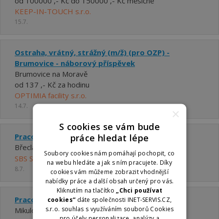
od 100000 ,- Kč do 150000 ,- Kč měsíčně
KEEP-IN-TOUCH s.r.o.
15.7.
Ostraha, vrátný, strážný (m/ž) (pro OZP) -
Brumovice - náborový příspěvek
Brumovice na Moravě
od 137 ,- Kč za hodinu
OPTIMIA facility s.r.o.
14.7.
×
S cookies se vám bude
Pracovník ostrahy
práce hledat lépe
Břeclav
Soubory cookies nám pomáhají pochopit, co
SBS Security s.r.o.
na webu hledáte a jak s ním pracujete. Díky
8.7.
cookies vám můžeme zobrazit vhodnější
nabídky práce a další obsah určený pro vás.
Kliknutím na tlačítko
„Chci používat
Pracovník ostrahy
cookies“
dáte společnosti INET-SERVIS.CZ,
s.r.o. souhlas s využíváním souborů Cookies
Mikulov
pro účely personalizace, analýzy a