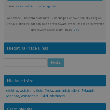
nebo
nastavit odběr pro více regionů
Web Práce u nás vám bude max. 1x denně posílat nové nabídky z regionu
Břeclav a okolí. Po odeslání bude provozovatel Praceunas.cz zpracovávat a
spravovat vložené osobní údaje.
více
Hledat na Práce u nás
Hledané fráze
elektro
,
asistent
,
řidič
,
škola
,
administrativní
,
Skladník
,
jednota
,
asistentka
,
úklid
,
obchodní
Často hledáte