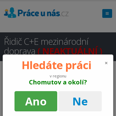
Řidič C+E mezinárodní
doprava
( NEAKTUÁLNÍ )
Hledáte práci
×
v regionu
Chomutov a okolí?
Ano
Ne