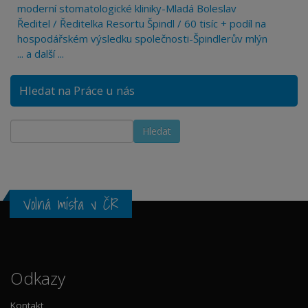
moderní stomatologické kliniky-Mladá Boleslav
Ředitel / Ředitelka Resortu Špindl / 60 tisíc + podíl na
hospodářském výsledku společnosti-Špindlerův mlýn
... a další ...
Hledat na Práce u nás
Volná místa v ČR
Odkazy
Kontakt