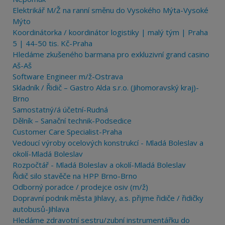
Elektrikář M/Ž na ranní směnu do Vysokého Mýta-Vysoké
Mýto
Koordinátorka / koordinátor logistiky | malý tým | Praha
5 | 44-50 tis. Kč-Praha
Hledáme zkušeného barmana pro exkluzivní grand casino
Aš-Aš
Software Engineer m/ž-Ostrava
Skladník / Řidič – Gastro Alda s.r.o. (Jihomoravský kraj)-
Brno
Samostatný/á účetní-Rudná
Dělník – Sanační technik-Podsedice
Customer Care Specialist-Praha
Vedoucí výroby ocelových konstrukcí - Mladá Boleslav a
okolí-Mladá Boleslav
Rozpočtář - Mladá Boleslav a okolí-Mladá Boleslav
Řidič silo stavěče na HPP Brno-Brno
Odborný poradce / prodejce osiv (m/ž)
Dopravní podnik města Jihlavy, a.s. přijme řidiče / řidičky
autobusů-Jihlava
Hledáme zdravotní sestru/zubní instrumentářku do