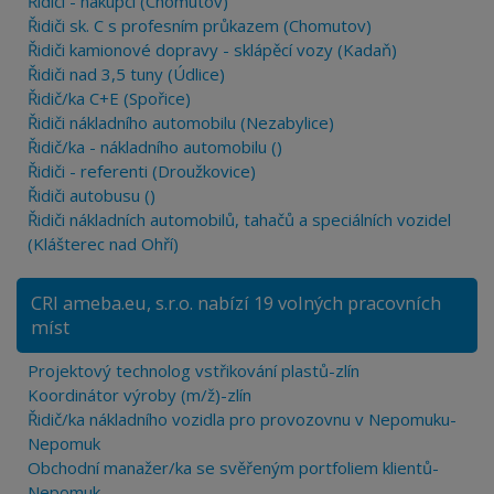
Řidiči - nákupčí (Chomutov)
Řidiči sk. C s profesním průkazem (Chomutov)
Řidiči kamionové dopravy - sklápěcí vozy (Kadaň)
Řidiči nad 3,5 tuny (Údlice)
Řidič/ka C+E (Spořice)
Řidiči nákladního automobilu (Nezabylice)
Řidič/ka - nákladního automobilu ()
Řidiči - referenti (Droužkovice)
Řidiči autobusu ()
Řidiči nákladních automobilů, tahačů a speciálních vozidel
(Klášterec nad Ohří)
CRI ameba.eu, s.r.o. nabízí 19 volných pracovních
míst
Projektový technolog vstřikování plastů-zlín
Koordinátor výroby (m/ž)-zlín
Řidič/ka nákladního vozidla pro provozovnu v Nepomuku-
Nepomuk
Obchodní manažer/ka se svěřeným portfoliem klientů-
Nepomuk