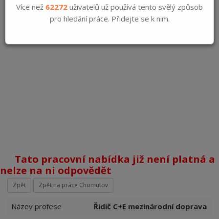
Více než
62272
uživatelů už používá tento svělý způsob
pro hledání práce. Přidejte se k nim.
Tato pracovní nabídka již není platná a
nelze na ni odpovědět
Zpět
Zpět na práce Chomutov
Název profese
Řidič C+E mezinárodní doprava