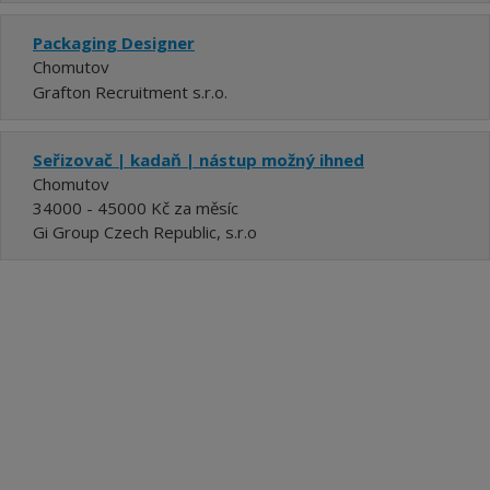
Packaging Designer
Chomutov
Grafton Recruitment s.r.o.
Seřizovač | kadaň | nástup možný ihned
Chomutov
34000 - 45000 Kč za měsíc
Gi Group Czech Republic, s.r.o