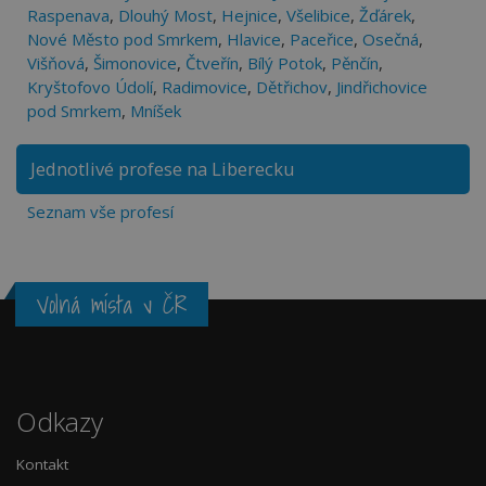
Raspenava
,
Dlouhý Most
,
Hejnice
,
Všelibice
,
Žďárek
,
Nové Město pod Smrkem
,
Hlavice
,
Paceřice
,
Osečná
,
Višňová
,
Šimonovice
,
Čtveřín
,
Bílý Potok
,
Pěnčín
,
Kryštofovo Údolí
,
Radimovice
,
Dětřichov
,
Jindřichovice
pod Smrkem
,
Mníšek
Jednotlivé profese na Liberecku
Seznam vše profesí
Volná místa v ČR
Odkazy
Kontakt