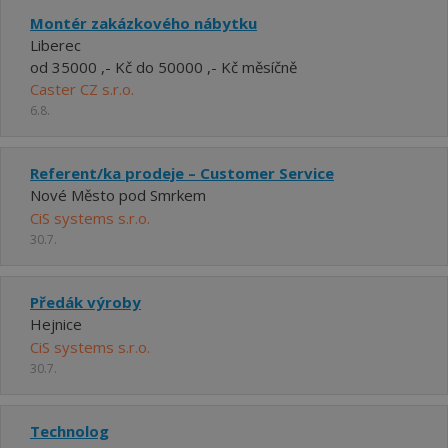
Montér zakázkového nábytku
Liberec
od 35000 ,- Kč do 50000 ,- Kč měsíčně
Caster CZ s.r.o.
6.8.
Referent/ka prodeje – Customer Service
Nové Město pod Smrkem
CiS systems s.r.o.
30.7.
Předák výroby
Hejnice
CiS systems s.r.o.
30.7.
Technolog