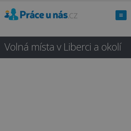
Volná místa v Liberci a okolí
Hledáte práci
×
v regionu
Liberec a okolí?
Ano
Ne