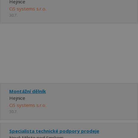
Hejnice
CiS systems s.r.o.
30.7.
Montážní dělník
Hejnice
CiS systems s.r.o.
30.7.
Specialista technické podpory prodeje
Nové Město pod Smrkem