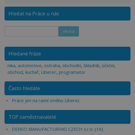
Hledat na Práce u nás
Hledané fráze
nika
,
automotive
,
ostraha
,
obchodní
,
Skladník
,
účetní
,
obchod
,
kuchař
,
Liberec
,
programator
Často hledáte
Práce jen na ranní směnu Liberec
TOP zaměstnavatelé
DENSO MANUFACTURING CZECH s.r.o. (16)