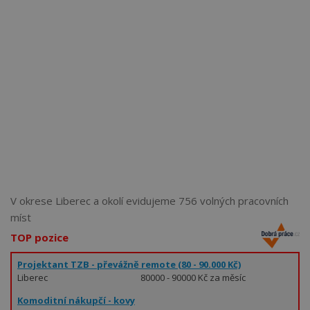
Více než
62269
uživatelů už používá tento svělý způsob
pro hledání práce. Přidejte se k nim.
V okrese Liberec a okolí evidujeme 756 volných pracovních
míst
TOP pozice
Projektant TZB - převážně remote (80 - 90.000 Kč)
Liberec
80000 - 90000 Kč za měsíc
Komoditní nákupčí - kovy