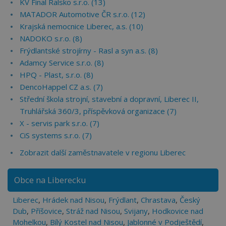
KV Final Ralsko s.r.o. (13)
MATADOR Automotive ČR s.r.o. (12)
Krajská nemocnice Liberec, a.s. (10)
NADOKO s.r.o. (8)
Frýdlantské strojírny - Rasl a syn a.s. (8)
Adamcy Service s.r.o. (8)
HPQ - Plast, s.r.o. (8)
DencoHappel CZ a.s. (7)
Střední škola strojní, stavební a dopravní, Liberec II,
Truhlářská 360/3, příspěvková organizace (7)
X - servis park s.r.o. (7)
CiS systems s.r.o. (7)
Zobrazit další zaměstnavatele v regionu Liberec
Obce na Liberecku
Liberec
,
Hrádek nad Nisou
,
Frýdlant
,
Chrastava
,
Český
Dub
,
Příšovice
,
Stráž nad Nisou
,
Svijany
,
Hodkovice nad
Mohelkou
,
Bílý Kostel nad Nisou
,
Jablonné v Podještědí
,