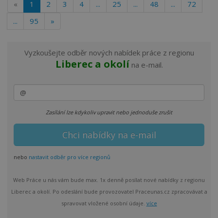
«
1
2
3
4
...
25
...
48
...
72
...
95
»
Vyzkoušejte odběr nových nabídek práce z regionu
Liberec a okolí
na e-mail.
Zasílání lze kdykoliv upravit nebo jednoduše zrušit
nebo
nastavit odběr pro více regionů
Web Práce u nás vám bude max. 1x denně posílat nové nabídky z regionu
Liberec a okolí. Po odeslání bude provozovatel Praceunas.cz zpracovávat a
spravovat vložené osobní údaje.
více