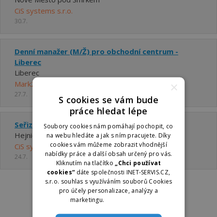
CiS systems s.r.o.
30.7.
Denní manažer (M/Ž) pro obchodní centrum -
Liberec
Liberec
Mark2 Corporation Czech a.s.
×
27.7.
S cookies se vám bude
práce hledat lépe
Seřizovač elektrické kontroly
Soubory cookies nám pomáhají pochopit, co
Hejnice
na webu hledáte a jak s ním pracujete. Díky
cookies vám můžeme zobrazit vhodnější
CiS systems s.r.o.
nabídky práce a další obsah určený pro vás.
24.7.
Kliknutím na tlačítko
„Chci používat
cookies“
dáte společnosti INET-SERVIS.CZ,
s.r.o. souhlas s využíváním souborů Cookies
pro účely personalizace, analýzy a
marketingu.
Více informací