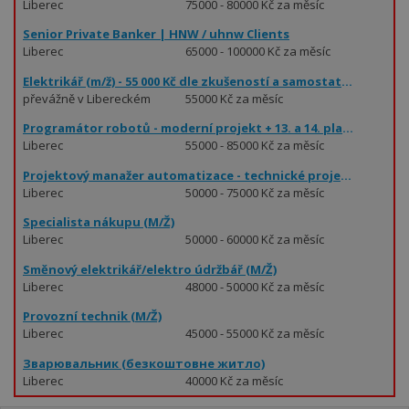
Liberec
75000 - 80000 Kč za měsíc
Senior Private Banker | HNW / uhnw Clients
Liberec
65000 - 100000 Kč za měsíc
Elektrikář (m/ž) - 55 000 Kč dle zkušeností a samostatnosti
převážně v Libereckém
55000 Kč za měsíc
kraji
Programátor robotů - moderní projekt + 13. a 14. plat (55 - 85.000 Kč)
Liberec
55000 - 85000 Kč za měsíc
Projektový manažer automatizace - technické projekty (50 - 75.000 Kč)
Liberec
50000 - 75000 Kč za měsíc
Specialista nákupu (M/Ž)
Liberec
50000 - 60000 Kč za měsíc
Směnový elektrikář/elektro údržbář (M/Ž)
Liberec
48000 - 50000 Kč za měsíc
Provozní technik (M/Ž)
Liberec
45000 - 55000 Kč za měsíc
Зварювальник (безкоштовне житло)
Liberec
40000 Kč za měsíc