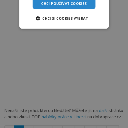
CHCI POUŽÍVAT COOKIES
CHCI SI COOKIES VYBRAT
Nenašli jste práci, kterou hledáte? Můžete jít na
další
stránku
a nebo zkusit TOP
nabídky práce v Liberci
na dobraprace.cz