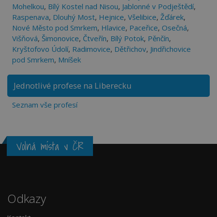
Mohelkou
,
Bílý Kostel nad Nisou
,
Jablonné v Podještědí
,
Raspenava
,
Dlouhý Most
,
Hejnice
,
Všelibice
,
Žďárek
,
Nové Město pod Smrkem
,
Hlavice
,
Paceřice
,
Osečná
,
Višňová
,
Šimonovice
,
Čtveřín
,
Bílý Potok
,
Pěnčín
,
Kryštofovo Údolí
,
Radimovice
,
Dětřichov
,
Jindřichovice
pod Smrkem
,
Mníšek
Jednotlivé profese na Liberecku
Seznam vše profesí
Volná místa v ČR
Odkazy