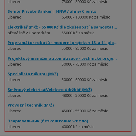
Liberec
75000 - 80000 Kč za měsíc
Senior Private Banker | HNW / uhnw Clients
Liberec
65000 - 100000 Kč za měsíc
Elektrikář (m/ž) - 55 000 Kč dle zkušeností a samostatnosti
převážně v Libereckém
55000 Kč za měsíc
kraji
Programátor robotů - moderní projekt + 13. a 14. plat (55 - 85.000 Kč)
Liberec
55000 - 85000 Kč za měsíc
Projektový manažer automatizace - technické projekty (50 - 75.000 Kč)
Liberec
50000 - 75000 Kč za měsíc
Specialista nákupu (M/Ž)
Liberec
50000 - 60000 Kč za měsíc
Směnový elektrikář/elektro údržbář (M/Ž)
Liberec
48000 - 50000 Kč za měsíc
Provozní technik (M/Ž)
Liberec
45000 - 55000 Kč za měsíc
Зварювальник (безкоштовне житло)
Liberec
40000 Kč za měsíc