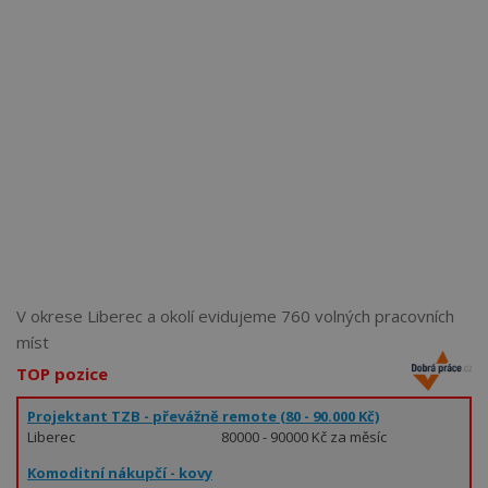
Více než
62271
uživatelů už používá tento svělý způsob
pro hledání práce. Přidejte se k nim.
V okrese Liberec a okolí evidujeme 760 volných pracovních
míst
TOP pozice
Projektant TZB - převážně remote (80 - 90.000 Kč)
Liberec
80000 - 90000 Kč za měsíc
Komoditní nákupčí - kovy