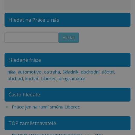
Hledat na Práce u nás
Hledané fráze
nika
,
automotive
,
ostraha
,
Skladník
,
obchodní
,
účetní
,
obchod
,
kuchař
,
Liberec
,
programator
Často hledáte
Práce jen na ranní směnu Liberec
TOP zaměstnavatelé