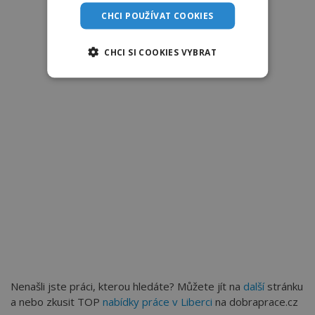
CHCI POUŽÍVAT COOKIES
CHCI SI COOKIES VYBRAT
Nenašli jste práci, kterou hledáte? Můžete jít na
další
stránku
a nebo zkusit TOP
nabídky práce v Liberci
na dobraprace.cz