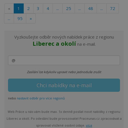
«
1
2
3
4
...
25
...
48
...
72
...
95
»
Vyzkoušejte odběr nových nabídek práce z regionu
Liberec a okolí
na e-mail.
Zasílání lze kdykoliv upravit nebo jednoduše zrušit
nebo
nastavit odběr pro více regionů
Web Práce u nás vám bude max. 1x denně posílat nové nabídky z regionu
Liberec a okolí. Po odeslání bude provozovatel Praceunas.cz zpracovávat a
spravovat vložené osobní údaje.
více