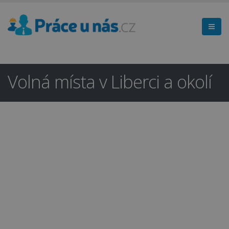
Volná místa v Liberci a okolí
Hledáte práci
×
v regionu
Liberec a okolí?
Ano
Ne