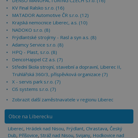
DENSO MANUFACTURING CZECH s.r.o. (16)
KV Final Ralsko s.r.o. (16)
MATADOR Automotive ČR s.r.o. (12)
Krajská nemocnice Liberec, a.s. (10)
NADOKO s.r.o. (8)
Frýdlantské strojírny - Rasl a syn a.s. (8)
Adamcy Service s.r.o. (8)
HPQ - Plast, s.r.o. (8)
DencoHappel CZ a.s. (7)
Střední škola strojní, stavební a dopravní, Liberec II,
Truhlářská 360/3, příspěvková organizace (7)
X - servis park s.r.o. (7)
CiS systems s.r.o. (7)
Zobrazit další zaměstnavatele v regionu Liberec
Obce na Liberecku
Liberec
,
Hrádek nad Nisou
,
Frýdlant
,
Chrastava
,
Český
Dub
,
Příšovice
,
Stráž nad Nisou
,
Svijany
,
Hodkovice nad