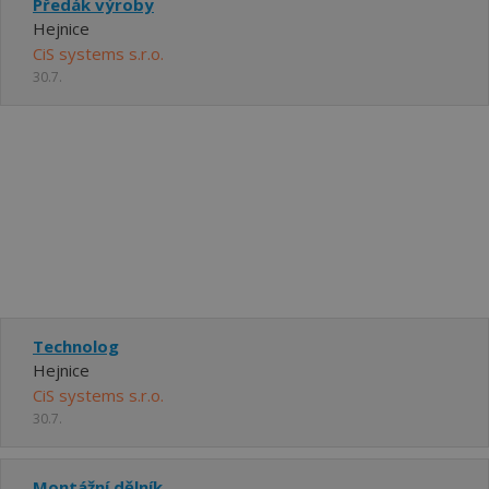
Předák výroby
Hejnice
CiS systems s.r.o.
30.7.
Technolog
Hejnice
CiS systems s.r.o.
30.7.
Montážní dělník