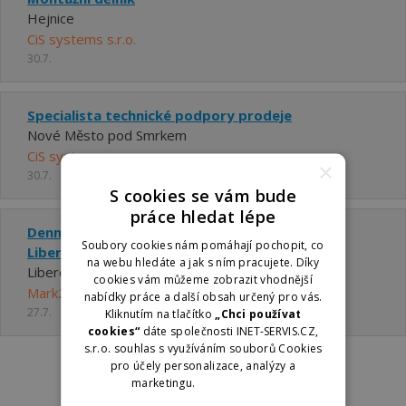
Hejnice
CiS systems s.r.o.
30.7.
Specialista technické podpory prodeje
Nové Město pod Smrkem
CiS systems s.r.o.
×
30.7.
S cookies se vám bude
práce hledat lépe
Denní manažer (M/Ž) pro obchodní centrum -
Soubory cookies nám pomáhají pochopit, co
Liberec
na webu hledáte a jak s ním pracujete. Díky
Liberec
cookies vám můžeme zobrazit vhodnější
Mark2 Corporation Czech a.s.
nabídky práce a další obsah určený pro vás.
27.7.
Kliknutím na tlačítko
„Chci používat
cookies“
dáte společnosti INET-SERVIS.CZ,
s.r.o. souhlas s využíváním souborů Cookies
pro účely personalizace, analýzy a
marketingu.
Více informací