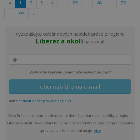
«
1
2
3
4
...
25
...
48
...
72
...
95
»
Vyzkoušejte odběr nových nabídek práce z regionu
Liberec a okolí
na e-mail.
Zasílání lze kdykoliv upravit nebo jednoduše zrušit
nebo
nastavit odběr pro více regionů
Web Práce u nás vám bude max. 1x denně posílat nové nabídky z regionu
Liberec a okolí. Po odeslání bude provozovatel Praceunas.cz zpracovávat a
spravovat vložené osobní údaje.
více