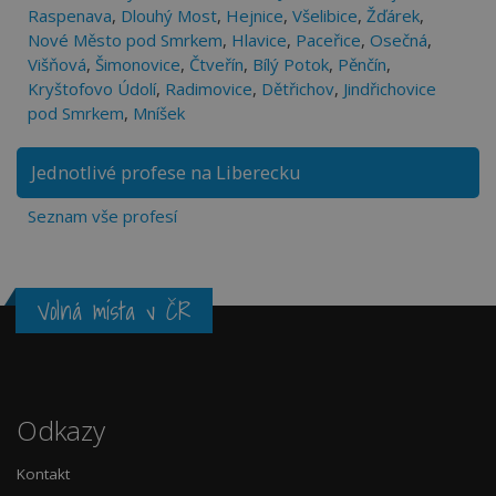
Raspenava
,
Dlouhý Most
,
Hejnice
,
Všelibice
,
Žďárek
,
Nové Město pod Smrkem
,
Hlavice
,
Paceřice
,
Osečná
,
Višňová
,
Šimonovice
,
Čtveřín
,
Bílý Potok
,
Pěnčín
,
Kryštofovo Údolí
,
Radimovice
,
Dětřichov
,
Jindřichovice
pod Smrkem
,
Mníšek
Jednotlivé profese na Liberecku
Seznam vše profesí
Volná místa v ČR
Odkazy
Kontakt