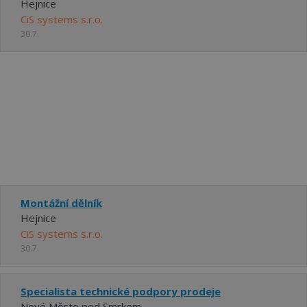
Hejnice
CiS systems s.r.o.
30.7.
Montážní dělník
Hejnice
CiS systems s.r.o.
30.7.
Specialista technické podpory prodeje
Nové Město pod Smrkem