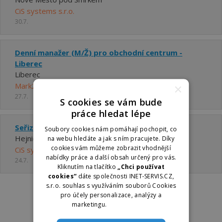
CiS systems s.r.o.
30.7.
Denní manažer (M/Ž) pro obchodní centrum -
Liberec
Liberec
Mark2 Corporation Czech a.s.
×
27.7.
S cookies se vám bude
práce hledat lépe
Seřizovač elektrické kontroly
Soubory cookies nám pomáhají pochopit, co
Hejnice
na webu hledáte a jak s ním pracujete. Díky
cookies vám můžeme zobrazit vhodnější
CiS systems s.r.o.
nabídky práce a další obsah určený pro vás.
24.7.
Kliknutím na tlačítko
„Chci používat
cookies“
dáte společnosti INET-SERVIS.CZ,
s.r.o. souhlas s využíváním souborů Cookies
pro účely personalizace, analýzy a
marketingu.
Více informací