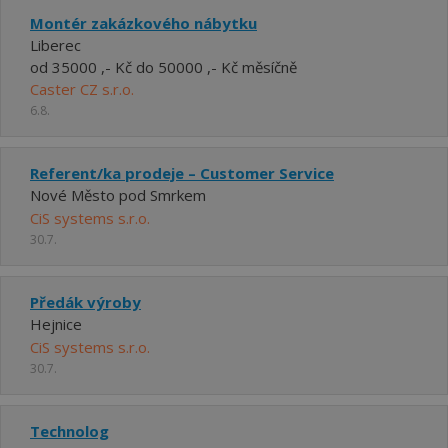
Montér zakázkového nábytku
Liberec
od 35000 ,- Kč do 50000 ,- Kč měsíčně
Caster CZ s.r.o.
6.8.
Referent/ka prodeje – Customer Service
Nové Město pod Smrkem
CiS systems s.r.o.
30.7.
Předák výroby
Hejnice
CiS systems s.r.o.
30.7.
Technolog