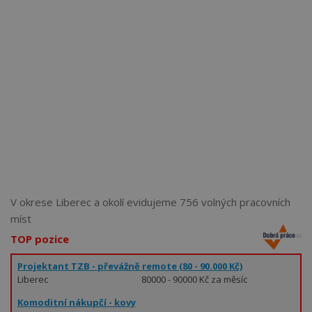
Více než
62271
uživatelů už používá tento svělý způsob
pro hledání práce. Přidejte se k nim.
V okrese Liberec a okolí evidujeme 756 volných pracovních
míst
TOP pozice
Projektant TZB - převážně remote (80 - 90.000 Kč)
Liberec
80000 - 90000 Kč za měsíc
Komoditní nákupčí - kovy