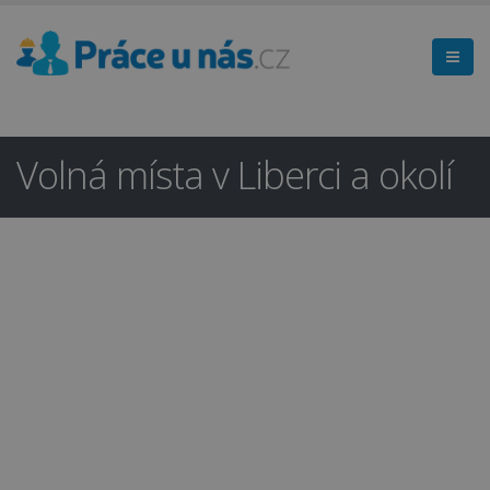
Volná místa v Liberci a okolí
Hledáte práci
×
v regionu
Liberec a okolí?
Ano
Ne