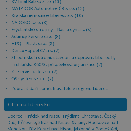
KV Final Ralsko s.r.o. (13)
MATADOR Automotive ČR s.r.o. (12)
Krajská nemocnice Liberec, a.s. (10)
NADOKO s.r.o. (8)
Frýdlantské strojírny - Rasl a syn a.s. (8)
Adamcy Service s.r.o. (8)
HPQ - Plast, s.r.o. (8)
DencoHappel CZ a.s. (7)
Střední škola strojní, stavební a dopravní, Liberec II,
Truhlářská 360/3, příspěvková organizace (7)
X - servis park s.r.o. (7)
CiS systems s.r.o. (7)
Zobrazit další zaměstnavatele v regionu Liberec
Obce na Liberecku
Liberec
,
Hrádek nad Nisou
,
Frýdlant
,
Chrastava
,
Český
Dub
,
Příšovice
,
Stráž nad Nisou
,
Svijany
,
Hodkovice nad
Mohelkou
,
Bílý Kostel nad Nisou
,
Jablonné v Podještědí
,