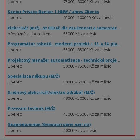
Liberec
75000 - 80000 Kč za měsíc
Senior Private Banker | HNW / uhnw Clients
Liberec
65000 - 100000 Kč za měsíc
Elektrikář (m/ž) - 55 000 Kč dle zkušeností a samostatnosti
převážně v Libereckém
55000 Kč za měsíc
kraji
Programátor robotů - moderní projekt + 13. a 14. plat (55 - 85.000 Kč)
Liberec
55000 - 85000 Kč za měsíc
Projektový manažer automatizace - technické projekty (50 - 75.000 Kč)
Liberec
50000 - 75000 Kč za měsíc
Specialista nákupu (M/Ž)
Liberec
50000 - 60000 Kč za měsíc
Směnový elektrikář/elektro údržbář (M/Ž)
Liberec
48000 - 50000 Kč za měsíc
Provozní technik (M/Ž)
Liberec
45000 - 55000 Kč za měsíc
Зварювальник (безкоштовне житло)
Liberec
40000 Kč za měsíc