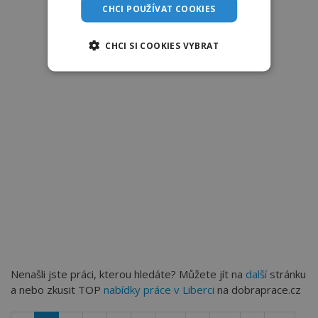
CHCI POUŽÍVAT COOKIES
CHCI SI COOKIES VYBRAT
Nenašli jste práci, kterou hledáte? Můžete jít na
další
stránku
a nebo zkusit TOP
nabídky práce v Liberci
na dobraprace.cz