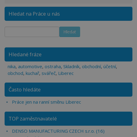
Hledat na Práce u nás
Hledané fráze
nika
,
automotive
,
ostraha
,
Skladník
,
obchodní
,
účetní
,
obchod
,
kuchař
,
svářeč
,
Liberec
Často hledáte
Práce jen na ranní směnu Liberec
TOP zaměstnavatelé
DENSO MANUFACTURING CZECH s.r.o. (16)