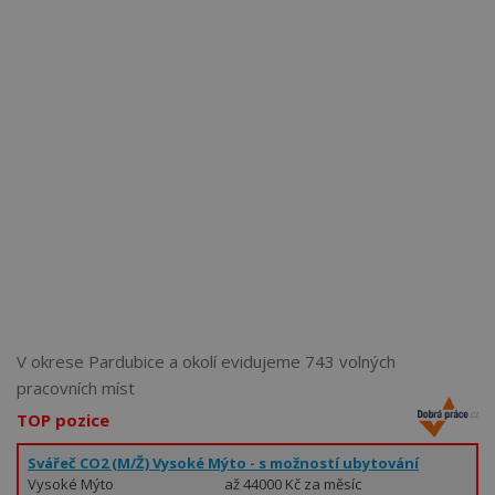
Více než
62269
uživatelů už používá tento svělý způsob
pro hledání práce. Přidejte se k nim.
V okrese Pardubice a okolí evidujeme 743 volných
pracovních míst
TOP pozice
Svářeč CO2 (M/Ž) Vysoké Mýto - s možností ubytování
Vysoké Mýto
až 44000 Kč za měsíc