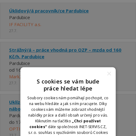
Úklidový/á pracovník/ce Pardubice
Pardubice
IF FACILITY a.s.
27.7.
Strážný/á – práce vhodná pro OZP – mzda od 160
Kč/h, Pardubice
Pardubice
od 160 ,- Kč za hodinu
×
Mark2 Corporation Czech a.s.
S cookies se vám bude
27.7.
práce hledat lépe
Soubory cookies nám pomáhají pochopit, co
Uklízeč / uklízečka (pro OZP) - Pardubice -
na webu hledáte a jak s ním pracujete. Díky
náborový příspěvek
cookies vám můžeme zobrazit vhodnější
Pardubice
nabídky práce a další obsah určený pro vás.
Kliknutím na tlačítko
„Chci používat
do 170 za hodinu
cookies“
dáte společnosti INET-SERVIS.CZ,
OPTIMIA facility s.r.o.
s.r.o. souhlas s využíváním souborů Cookies
23.7.