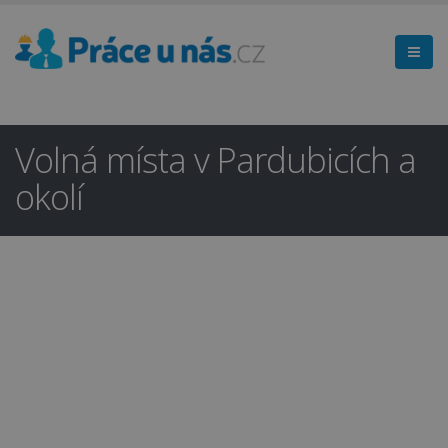
Volná místa v Pardubicích a
okolí
Hledáte práci
×
v regionu
Pardubice a okolí?
Ano
Ne