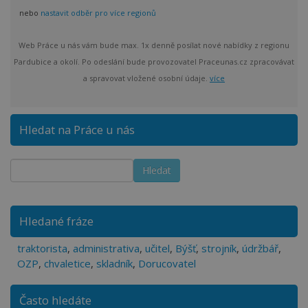
nebo
nastavit odběr pro více regionů
Web Práce u nás vám bude max. 1x denně posílat nové nabídky z regionu
Pardubice a okolí. Po odeslání bude provozovatel Praceunas.cz zpracovávat
a spravovat vložené osobní údaje.
více
Hledat na Práce u nás
Hledané fráze
traktorista
,
administrativa
,
učitel
,
Býšť
,
strojník
,
údržbář
,
OZP
,
chvaletice
,
skladník
,
Dorucovatel
Často hledáte