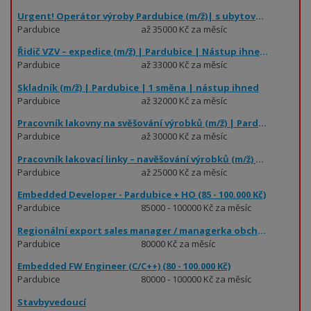
Urgent! Operátor výroby Pardubice (m/ž)| s ubytováním | Nástup ihned
Pardubice
až 35000 Kč za měsíc
Řidič VZV – expedice (m/ž) | Pardubice | Nástup ihned | 2 směny
Pardubice
až 33000 Kč za měsíc
Skladník (m/ž) | Pardubice | 1 směna | nástup ihned
Pardubice
až 32000 Kč za měsíc
Pracovník lakovny na svěšování výrobků (m/ž) | Pardubice | Nástup ihned | 2 směny
Pardubice
až 30000 Kč za měsíc
Pracovník lakovací linky – navěšování výrobků (m/ž) | Pardubice | Ubytování | 2 směny
Pardubice
až 25000 Kč za měsíc
Embedded Developer - Pardubice + HO (85 - 100.000 Kč)
Pardubice
85000 - 100000 Kč za měsíc
Regionální export sales manager / managerka obchodník / obchodnice.
Pardubice
80000 Kč za měsíc
Embedded FW Engineer (C/C++) (80 - 100.000 Kč)
Pardubice
80000 - 100000 Kč za měsíc
Stavbyvedoucí