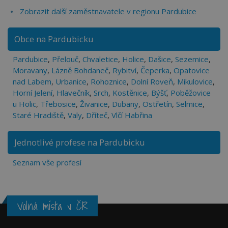
Zobrazit další zaměstnavatele v regionu Pardubice
Obce na Pardubicku
Pardubice
,
Přelouč
,
Chvaletice
,
Holice
,
Dašice
,
Sezemice
,
Moravany
,
Lázně Bohdaneč
,
Rybitví
,
Čeperka
,
Opatovice
nad Labem
,
Urbanice
,
Rohoznice
,
Dolní Roveň
,
Mikulovice
,
Horní Jelení
,
Hlavečník
,
Srch
,
Kostěnice
,
Býšť
,
Poběžovice
u Holic
,
Třebosice
,
Živanice
,
Dubany
,
Ostřetín
,
Selmice
,
Staré Hradiště
,
Valy
,
Dříteč
,
Vlčí Habřina
Jednotlivé profese na Pardubicku
Seznam vše profesí
Volná místa v ČR