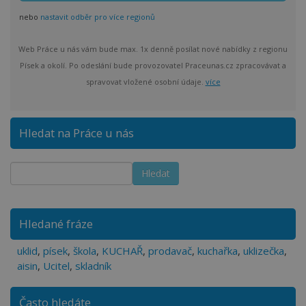
nebo
nastavit odběr pro více regionů
Web Práce u nás vám bude max. 1x denně posílat nové nabídky z regionu
Písek a okolí. Po odeslání bude provozovatel Praceunas.cz zpracovávat a
spravovat vložené osobní údaje.
více
Hledat na Práce u nás
Hledané fráze
uklid
,
písek
,
škola
,
KUCHAŘ
,
prodavač
,
kuchařka
,
uklizečka
,
aisin
,
Ucitel
,
skladník
Často hledáte