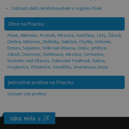
Zobrazit další zaměstnavatele v regionu Písek
Obce na Písecku
Písek
,
Milevsko
,
Protivín
,
Mirovice
,
Kestřany
,
Lety
,
Čížová
,
Olešná
,
Mišovice
,
Zběšičky
,
Slabčice
,
Chyšky
,
Drhovle
,
Dobev
,
Sepekov
,
Orlík nad Vltavou
,
Oslov
,
Jetětice
,
Záhoří
,
Ostrovec
,
Stehlovice
,
Mirotice
,
Cerhonice
,
Kostelec nad Vltavou
,
Zvíkovské Podhradí
,
Ražice
,
Hrejkovice
,
Předotice
,
Veselíčko
,
Smetanova Lhota
Jednotlivé profese na Písecku
Seznam vše profesí
Volná místa v ČR