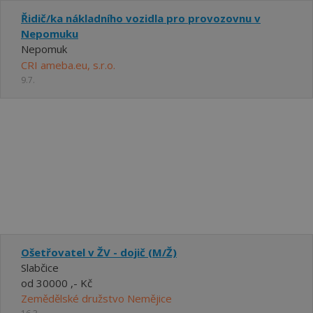
Řidič/ka nákladního vozidla pro provozovnu v
Nepomuku
Nepomuk
CRI ameba.eu, s.r.o.
9.7.
Ošetřovatel v ŽV - dojič (M/Ž)
Slabčice
od 30000 ,- Kč
Zemědělské družstvo Nemějice