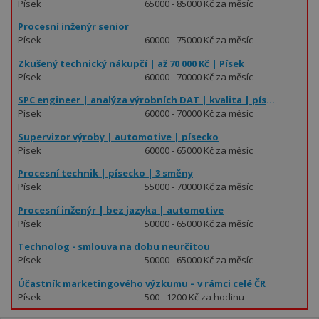
Písek
65000 - 85000 Kč za měsíc
Procesní inženýr senior
Písek
60000 - 75000 Kč za měsíc
Zkušený technický nákupčí | až 70 000 Kč | Písek
Písek
60000 - 70000 Kč za měsíc
SPC engineer | analýza výrobních DAT | kvalita | písecko
Písek
60000 - 70000 Kč za měsíc
Supervizor výroby | automotive | písecko
Písek
60000 - 65000 Kč za měsíc
Procesní technik | písecko | 3 směny
Písek
55000 - 70000 Kč za měsíc
Procesní inženýr | bez jazyka | automotive
Písek
50000 - 65000 Kč za měsíc
Technolog - smlouva na dobu neurčitou
Písek
50000 - 65000 Kč za měsíc
Účastník marketingového výzkumu – v rámci celé ČR
Písek
500 - 1200 Kč za hodinu