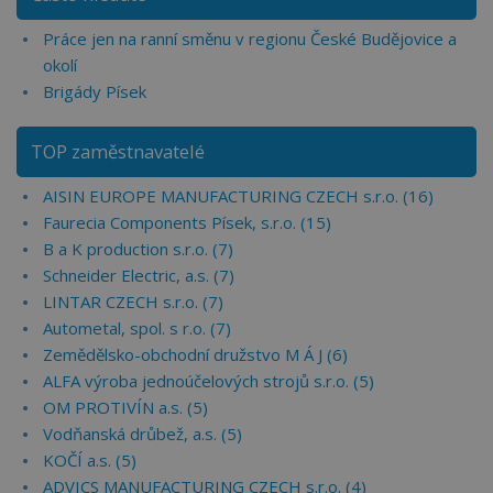
Práce jen na ranní směnu v regionu České Budějovice a
okolí
Brigády Písek
TOP zaměstnavatelé
AISIN EUROPE MANUFACTURING CZECH s.r.o. (16)
Faurecia Components Písek, s.r.o. (15)
B a K production s.r.o. (7)
Schneider Electric, a.s. (7)
LINTAR CZECH s.r.o. (7)
Autometal, spol. s r.o. (7)
Zemědělsko-obchodní družstvo M Á J (6)
ALFA výroba jednoúčelových strojů s.r.o. (5)
OM PROTIVÍN a.s. (5)
Vodňanská drůbež, a.s. (5)
KOČÍ a.s. (5)
ADVICS MANUFACTURING CZECH s.r.o. (4)