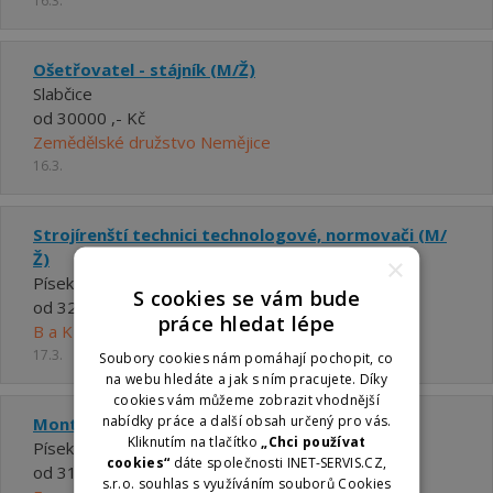
16.3.
Ošetřovatel - stájník (M/Ž)
Slabčice
od 30000 ,- Kč
Zemědělské družstvo Nemějice
16.3.
Strojírenští technici technologové, normovači (M/
Ž)
×
Písek
S cookies se vám bude
od 32000 ,- Kč do 45000 ,- Kč
práce hledat lépe
B a K production s.r.o.
17.3.
Soubory cookies nám pomáhají pochopit, co
na webu hledáte a jak s ním pracujete. Díky
cookies vám můžeme zobrazit vhodnější
nabídky práce a další obsah určený pro vás.
Montážní dělníci výrobků z kovů (M/Ž)
Kliknutím na tlačítko
„Chci používat
Písek
cookies“
dáte společnosti INET-SERVIS.CZ,
od 31500 ,- Kč do 34000 ,- Kč
s.r.o. souhlas s využíváním souborů Cookies