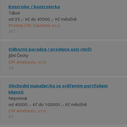
Kontrolor / kontrolorka
Tábor
od 35 ,- Kč do 45000 ,- Kč měsíčně
Preteq CNC Solutions s.r.o.
20.7.
Odborný poradce / prodejce osiv (m/ž)
jižní Čechy
CRI ameba.eu, s.r.o.
3.8.
Obchodní manažer/ka se svěřeným portfoliem
klientů
Nepomuk
od 40000 ,- Kč do 100000 ,- Kč měsíčně
CRI ameba.eu, s.r.o.
9.7.