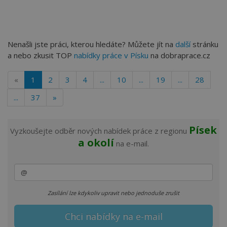
Nenašli jste práci, kterou hledáte? Můžete jít na
další
stránku
a nebo zkusit TOP
nabídky práce v Písku
na dobraprace.cz
«
1
2
3
4
...
10
...
19
...
28
...
37
»
Písek
Vyzkoušejte odběr nových nabídek práce z regionu
a okolí
na e-mail.
Zasílání lze kdykoliv upravit nebo jednoduše zrušit