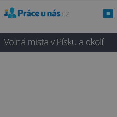
Volná místa v Písku a okolí
Hledáte práci
×
v regionu
Písek a okolí?
Ano
Ne