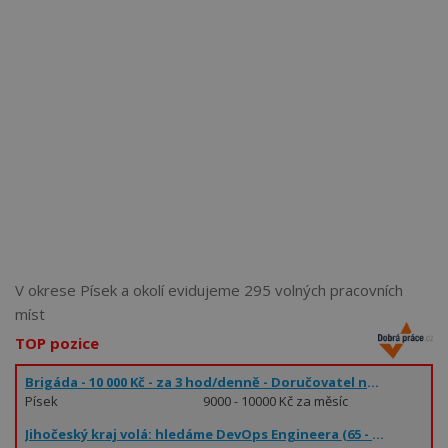
Více než
62274
uživatelů už používá tento svělý způsob
pro hledání práce. Přidejte se k nim.
V okrese Písek a okolí evidujeme 295 volných pracovních
míst
TOP pozice
Brigáda - 10 000 Kč - za 3 hod/denně - Doručovatel novin autem - Písek
Písek
9000 - 10000 Kč za měsíc
Jihočeský kraj volá: hledáme DevOps Engineera (65 - 85.000 Kč)