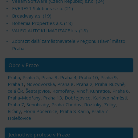
Veeam Software (Czech Republic) s.r.o. (24)
EVEREST Solutions s.r.o. (21)
Breadway a.s. (19)
Bohemia Properties a.s. (18)
VALEO AUTOKLIMATIZACE k.s. (18)
Zobrazit další zaměstnavatele v regionu Hlavní město
Praha
Obce v Praze
Praha
,
Praha 5
,
Praha 3
,
Praha 4
,
Praha 10
,
Praha 9
,
Praha 1
,
Novodvorská
,
Praha 8
,
Praha 2
,
Praha-Ruzyně
,
celá ČR
,
Šestajovice
,
Komořany
,
Vinoř
,
Kunratice
,
Praha 6
,
Praha-Modřany
,
Praha 13
,
Dobřejovice
,
Karlovo náměstí
,
Praha 7
,
Senohraby
,
Praha-Chodov
,
Roztoky
,
Zdiby
,
Říčany
,
Horní Počernice
,
Praha 8 Karlín
,
Praha 7
Holešovice
Jednotlivé profese v Praze