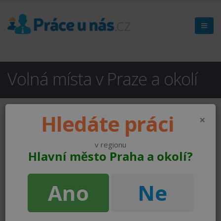
Volná místa v Praze a okolí
Hledáte práci
×
v regionu
Hlavní město Praha a okolí?
Ano
Ne