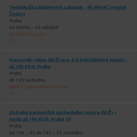
Technik/čka úklidových zakázek - 45 000 Kč (region
Čechy)
Praha
od 45000 ,- Kč měsíčně
CORA PLUS s.r.o.
7.8.
Pracovník velínu (M/Ž) pro 4-5 hvězdičkové hotely -
až 195 Kč/h, Praha
Praha
do 195 za hodinu
Mark2 Corporation Czech a.s.
7.8.
Ostraha parkoviště obchodního centra (M/Ž) –
mzda až 185 Kč/h, Praha 10
Praha
od 158 ,- Kč do 185 ,- Kč za hodinu