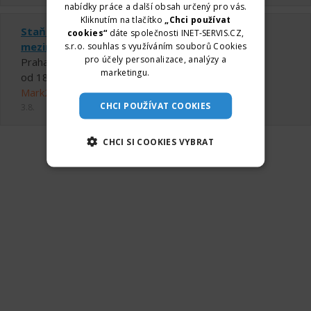
nabídky práce a další obsah určený pro vás.
Kliknutím na tlačítko
„Chci používat
Staňte se součástí bezpečnostního týmu pro
cookies“
dáte společnosti INET-SERVIS.CZ,
mezinárodní školu v Praze (M/Ž)
s.r.o. souhlas s využíváním souborů Cookies
pro účely personalizace, analýzy a
Praha
marketingu.
Více informací
od 180 ,- Kč do 200 ,- Kč za hodinu
Mark2 Corporation Czech a.s.
CHCI POUŽÍVAT COOKIES
3.8.
CHCI SI COOKIES VYBRAT