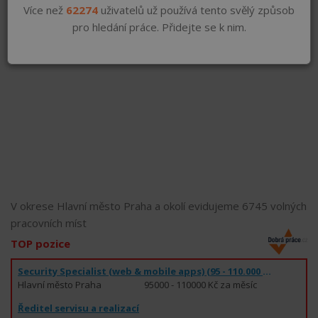
Více než
62274
uživatelů už používá tento svělý způsob
pro hledání práce. Přidejte se k nim.
V okrese Hlavní město Praha a okolí evidujeme 6745 volných
pracovních míst
TOP pozice
Security Specialist (web & mobile apps) (95 - 110.000 Kč)
Hlavní město Praha
95000 - 110000 Kč za měsíc
Ředitel servisu a realizací