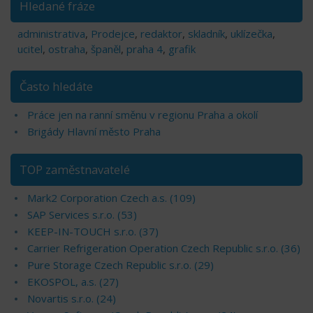
Hledané fráze
administrativa
,
Prodejce
,
redaktor
,
skladník
,
uklízečka
,
ucitel
,
ostraha
,
španěl
,
praha 4
,
grafik
Často hledáte
Práce jen na ranní směnu v regionu Praha a okolí
Brigády Hlavní město Praha
TOP zaměstnavatelé
Mark2 Corporation Czech a.s. (109)
SAP Services s.r.o. (53)
KEEP-IN-TOUCH s.r.o. (37)
Carrier Refrigeration Operation Czech Republic s.r.o. (36)
Pure Storage Czech Republic s.r.o. (29)
EKOSPOL, a.s. (27)
Novartis s.r.o. (24)