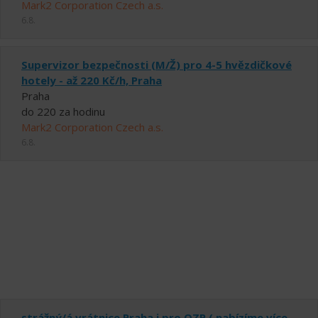
Mark2 Corporation Czech a.s.
6.8.
Supervizor bezpečnosti (M/Ž) pro 4-5 hvězdičkové
hotely - až 220 Kč/h, Praha
Praha
do 220 za hodinu
Mark2 Corporation Czech a.s.
6.8.
strážný/á vrátnice Praha i pro OZP ( nabízíme více