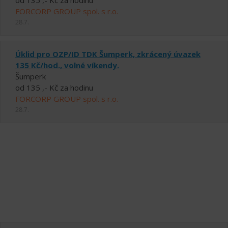
od 135 ,- Kč za hodinu
FORCORP GROUP spol. s r.o.
28.7.
Úklid pro OZP/ID TDK Šumperk, zkrácený úvazek
135 Kč/hod., volné víkendy.
Šumperk
od 135 ,- Kč za hodinu
FORCORP GROUP spol. s r.o.
28.7.