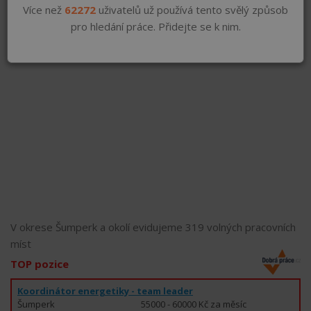
Více než
62272
uživatelů už používá tento svělý způsob
pro hledání práce. Přidejte se k nim.
V okrese Šumperk a okolí evidujeme 319 volných pracovních
míst
TOP pozice
Koordinátor energetiky - team leader
Šumperk
55000 - 60000 Kč za měsíc