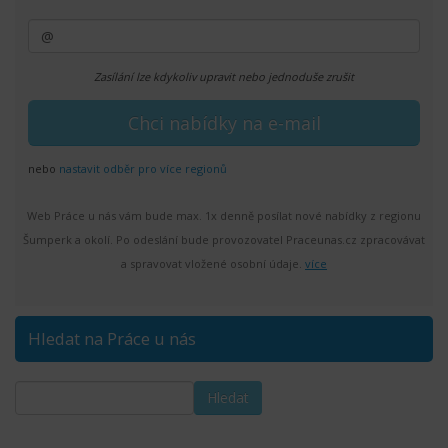
Zasílání lze kdykoliv upravit nebo jednoduše zrušit
nebo
nastavit odběr pro více regionů
Web Práce u nás vám bude max. 1x denně posílat nové nabídky z regionu
Šumperk a okolí. Po odeslání bude provozovatel Praceunas.cz zpracovávat
a spravovat vložené osobní údaje.
více
Hledat na Práce u nás