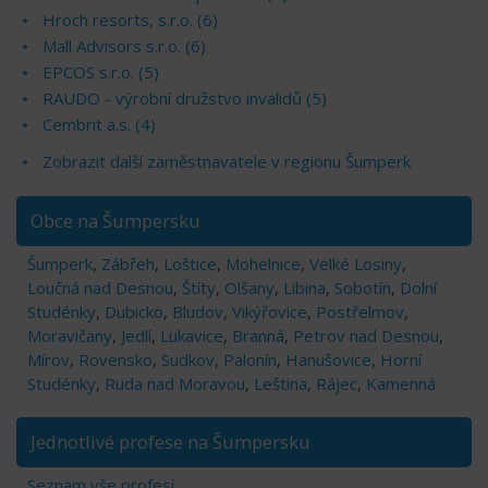
Hroch resorts, s.r.o. (6)
Mall Advisors s.r.o. (6)
EPCOS s.r.o. (5)
RAUDO - výrobní družstvo invalidů (5)
Cembrit a.s. (4)
Zobrazit další zaměstnavatele v regionu Šumperk
Obce na Šumpersku
Šumperk
,
Zábřeh
,
Loštice
,
Mohelnice
,
Velké Losiny
,
Loučná nad Desnou
,
Štíty
,
Olšany
,
Libina
,
Sobotín
,
Dolní
Studénky
,
Dubicko
,
Bludov
,
Vikýřovice
,
Postřelmov
,
Moravičany
,
Jedlí
,
Lukavice
,
Branná
,
Petrov nad Desnou
,
Mírov
,
Rovensko
,
Sudkov
,
Palonín
,
Hanušovice
,
Horní
Studénky
,
Ruda nad Moravou
,
Leština
,
Rájec
,
Kamenná
Jednotlivé profese na Šumpersku
Seznam vše profesí