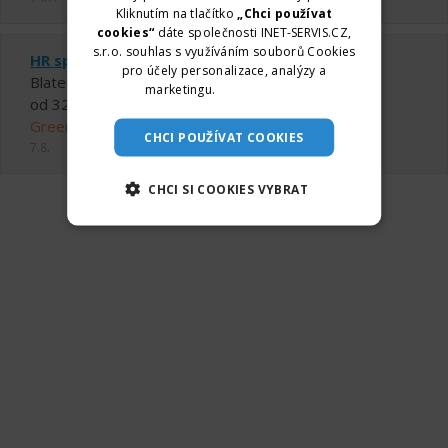
Kliknutím na tlačítko
„Chci používat
cookies“
dáte společnosti INET-SERVIS.CZ,
s.r.o. souhlas s využíváním souborů Cookies
HR specialista/ka, Olomouc
pro účely personalizace, analýzy a
Blatec
marketingu.
Více informací
od 32000 ,- Kč do 38000 ,- Kč měsíčně
GreenMop s.r.o.
CHCI POUŽÍVAT COOKIES
7.8.
CHCI SI COOKIES VYBRAT