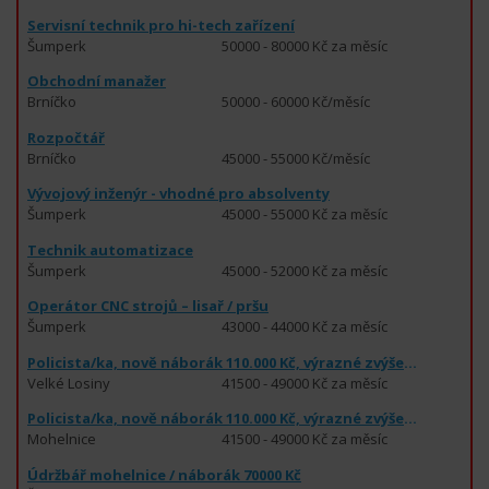
Servisní technik pro hi-tech zařízení
Šumperk
50000 - 80000 Kč za měsíc
Obchodní manažer
Brníčko
50000 - 60000 Kč/měsíc
Rozpočtář
Brníčko
45000 - 55000 Kč/měsíc
Vývojový inženýr - vhodné pro absolventy
Šumperk
45000 - 55000 Kč za měsíc
Technik automatizace
Šumperk
45000 - 52000 Kč za měsíc
Operátor CNC strojů – lisař / pršu
Šumperk
43000 - 44000 Kč za měsíc
Policista/ka, nově náborák 110.000 Kč, výrazné zvýšení příjmů od 1.1.2026
Velké Losiny
41500 - 49000 Kč za měsíc
Policista/ka, nově náborák 110.000 Kč, výrazné zvýšení příjmů
Mohelnice
41500 - 49000 Kč za měsíc
Údržbář mohelnice / náborák 70000 Kč