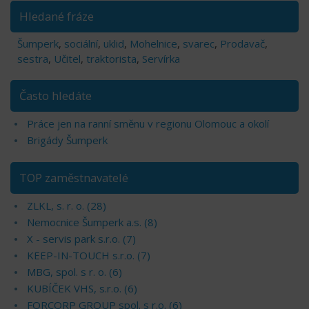
Hledané fráze
Šumperk
,
sociální
,
uklid
,
Mohelnice
,
svarec
,
Prodavač
,
sestra
,
Učitel
,
traktorista
,
Servírka
Často hledáte
Práce jen na ranní směnu v regionu Olomouc a okolí
Brigády Šumperk
TOP zaměstnavatelé
ZLKL, s. r. o. (28)
Nemocnice Šumperk a.s. (8)
X - servis park s.r.o. (7)
KEEP-IN-TOUCH s.r.o. (7)
MBG, spol. s r. o. (6)
KUBÍČEK VHS, s.r.o. (6)
FORCORP GROUP spol. s r.o. (6)