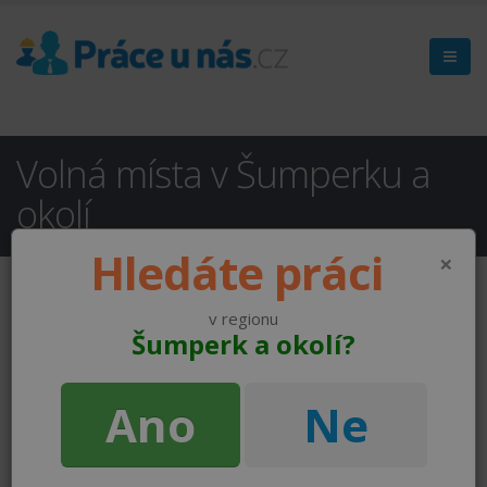
Volná místa v Šumperku a
okolí
Hledáte práci
×
v regionu
Šumperk a okolí?
Ano
Ne