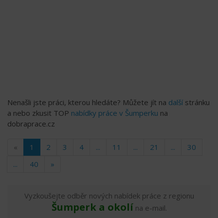
Nenašli jste práci, kterou hledáte? Můžete jít na
další
stránku
a nebo zkusit TOP
nabídky práce v Šumperku
na
dobraprace.cz
«
1
2
3
4
...
11
...
21
...
30
...
40
»
Vyzkoušejte odběr nových nabídek práce z regionu
Šumperk a okolí
na e-mail.