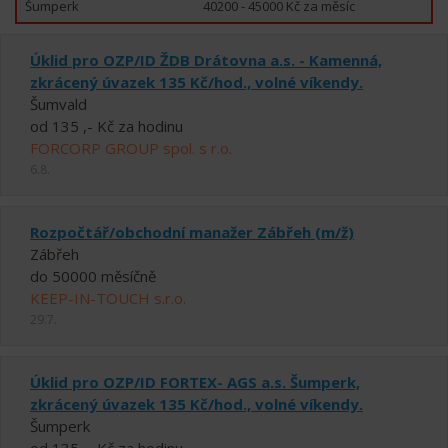
Šumperk
40200 - 45000 Kč za měsíc
Úklid pro OZP/ID ŽDB Drátovna a.s. - Kamenná,
zkrácený úvazek 135 Kč/hod., volné víkendy.
Šumvald
od 135 ,- Kč za hodinu
FORCORP GROUP spol. s r.o.
6.8.
Rozpočtář/obchodní manažer Zábřeh (m/ž)
Zábřeh
do 50000 měsíčně
KEEP-IN-TOUCH s.r.o.
29.7.
Úklid pro OZP/ID FORTEX- AGS a.s. Šumperk,
zkrácený úvazek 135 Kč/hod., volné víkendy.
Šumperk