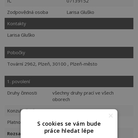
IČ
07139152
Zodpovědná osoba
Larisa Gluško
Kontakty
Larisa Gluško
Pobočky
Tovární 2962, Plzeň, 30100 , Plzeň-město
1. povolení
Druhy činnosti
všechny druhy prací ve všech
oborech
Konzultační činnost
Ano
×
Platnost
11.10.2018 - neurčito
S cookies se vám bude
práce hledat lépe
Rozsah činnosti