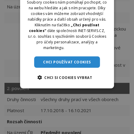
Soubory cookies nám pomáhají pochopit, co
Na území ČR
Předmět povolení
na webu hledáte a jak s ním pracujete. Díky
cookies vám můžeme zobrazit vhodnější
Forma zprostředkování
nabídky práce a další obsah určený pro vás.
Kliknutím na tlačítko
„Chci používat
a) Vyhledání zaměstnání pro fyzickou
cookies“
dáte společnosti INET-SERVIS.CZ,
osobu, která se o práci uchází, a
s.r.o. souhlas s využíváním souborů Cookies
vyhledání zaměstnanců pro
pro účely personalizace, analýzy a
zaměstnavatele, který hledá nové
marketingu.
Více informací
pracovní síly.
CHCI POUŽÍVAT COOKIES
c) Poradenská a informační činnost v
oblasti pracovních příležitostí.
CHCI SI COOKIES VYBRAT
2. povolení
Druhy činnosti
všechny druhy prací ve všech oborech
Platnost
17.10.2018 - 16.10.2021
Rozsah činnosti
Na území ČR
Předmět povolení