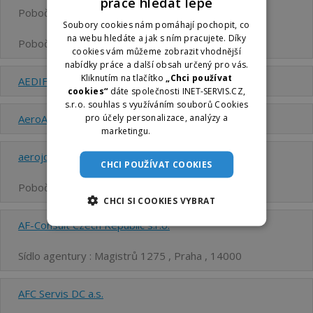
práce hledat lépe
Pobočka : Divadelní 2920 , Plzeň , 30100
Soubory cookies nám pomáhají pochopit, co
na webu hledáte a jak s ním pracujete. Díky
Pobočka : Národní 135 , Praha , 11000
cookies vám můžeme zobrazit vhodnější
nabídky práce a další obsah určený pro vás.
Kliknutím na tlačítko
„Chci používat
AEDIFICABO s.r.o.
cookies“
dáte společnosti INET-SERVIS.CZ,
s.r.o. souhlas s využíváním souborů Cookies
pro účely personalizace, analýzy a
AeroAgency s.r.o.
marketingu.
Více informací
aerojobsinternational s.r.o.
CHCI POUŽÍVAT COOKIES
Pobočka : 17. listopadu 239 , Mělník , 27601
CHCI SI COOKIES VYBRAT
AF-Consult Czech Republic s.r.o.
Sídlo agentury : Magistrů 1275 , Praha , 14000
AFC Servis DC a.s.