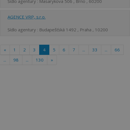
Sídlo agentury : Masarykova 506 , Brno , 60200
AGENCE VRP, s.r.o.
Sídlo agentury : Budapešťská 1492 , Praha , 10200
«
1
2
3
4
5
6
7
...
33
...
66
...
98
...
130
»