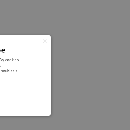
×
pe
íky cookies
.
. souhlas s
nformací