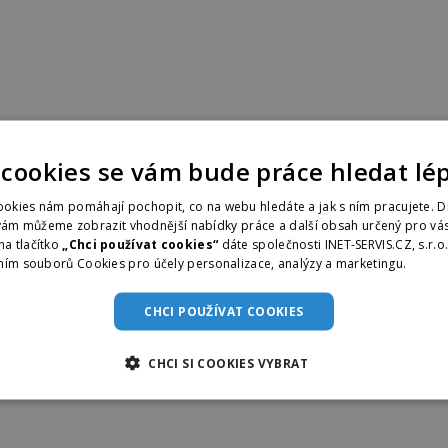
 cookies se vám bude práce hledat lé
okies nám pomáhají pochopit, co na webu hledáte a jak s ním pracujete. D
vám můžeme zobrazit vhodnější nabídky práce a další obsah určený pro vás
na tlačítko
„Chci používat cookies“
dáte společnosti INET-SERVIS.CZ, s.r.o
ním souborů Cookies pro účely personalizace, analýzy a marketingu.
Více i
CHCI POUŽÍVAT COOKIES
CHCI SI COOKIES VYBRAT