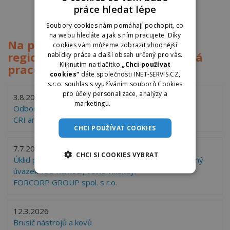
práce hledat lépe
Soubory cookies nám pomáhají pochopit, co
na webu hledáte a jak s ním pracujete. Díky
Na praceunas.cz evidujeme v
cookies vám můžeme zobrazit vhodnější
regionu Český Krumlov tato volná
nabídky práce a další obsah určený pro vás.
Kliknutím na tlačítko
„Chci používat
pracovní místa
cookies“
dáte společnosti INET-SERVIS.CZ,
s.r.o. souhlas s využíváním souborů Cookies
pro účely personalizace, analýzy a
3.8.2026
marketingu.
Více informací
Odborný poradce / prodejce osiv (m/ž)
CRI ameba.eu, s.r.o.
CHCI POUŽÍVAT COOKIES
7.7.2026
CHCI SI COOKIES VYBRAT
Úklid pro OZP/ID Sídlo ČKRF Český Krumlov, zkrácený
úvazek 135 Kč/hod., volné víkendy.
FORCORP GROUP spol. s r.o.
12.3.2026
Brusič nástrojů a kovů