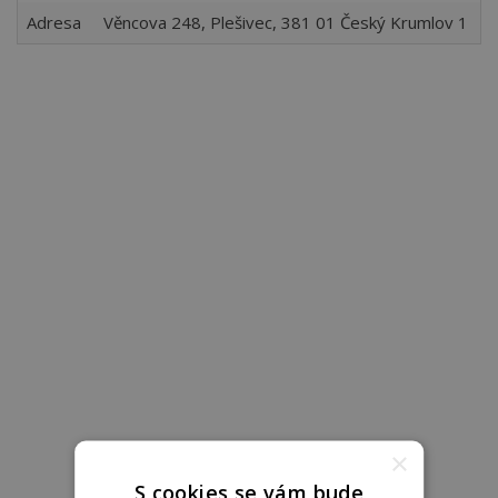
Adresa
Věncova 248, Plešivec, 381 01 Český Krumlov 1
×
S cookies se vám bude