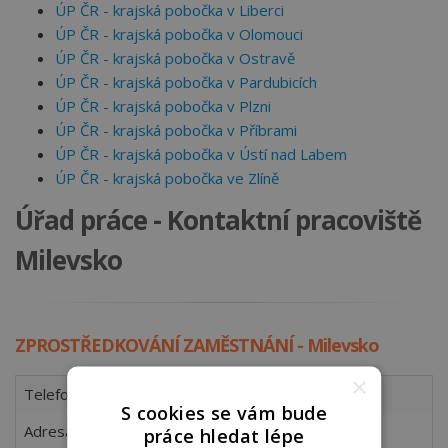
ÚP ČR - krajská pobočka v Liberci
ÚP ČR - krajská pobočka v Olomouci
ÚP ČR - krajská pobočka v Ostravě
ÚP ČR - krajská pobočka v Pardubicích
ÚP ČR - krajská pobočka v Plzni
ÚP ČR - krajská pobočka v Příbrami
ÚP ČR - krajská pobočka v Ústí nad Labem
ÚP ČR - krajská pobočka ve Zlíně
Úřad práce - Kontaktní pracoviště
Milevsko
ZPROSTŘEDKOVÁNÍ ZAMĚSTNÁNÍ - Milevsko
×
Telefon
950 146 231
S cookies se vám bude
Adresa
Za Radnicí 12, 399 01 Milevsko 1
práce hledat lépe