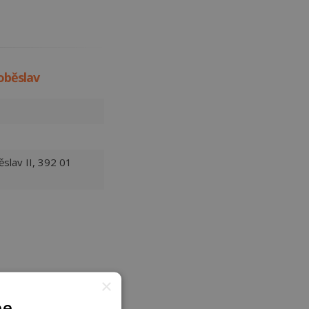
běslav
slav II, 392 01
×
pe