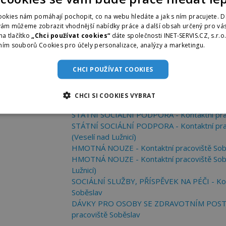
okies nám pomáhají pochopit, co na webu hledáte a jak s ním pracujete. D
vám můžeme zobrazit vhodnější nabídky práce a další obsah určený pro vás
na tlačítko
„Chci používat cookies“
dáte společnosti INET-SERVIS.CZ, s.r.o
ním souborů Cookies pro účely personalizace, analýzy a marketingu.
Více i
CHCI POUŽÍVAT COOKIES
ZPROSTŘEDKOVÁNÍ ZAMĚSTNÁNÍ - Kontaktní
CHCI SI COOKIES VYBRAT
Soběslav (Veselí nad Lužnicí)
STÁTNÍ SOCIÁLNÍ PODPORA - Kontaktní prac
STÁTNÍ SOCIÁLNÍ PODPORA - Kontaktní prac
(Veselí nad Lužnicí)
HMOTNÁ NOUZE - Kontaktní pracoviště Sob
HMOTNÁ NOUZE - Kontaktní pracoviště Sobě
Lužnicí)
SOCIÁLNÍ SLUŽBY, PŘÍSPĚVEK NA PÉČI - Kon
Soběslav
DÁVKY PRO OSOBY SE ZDRAVOTNÍM POSTIŽ
pracoviště Soběslav