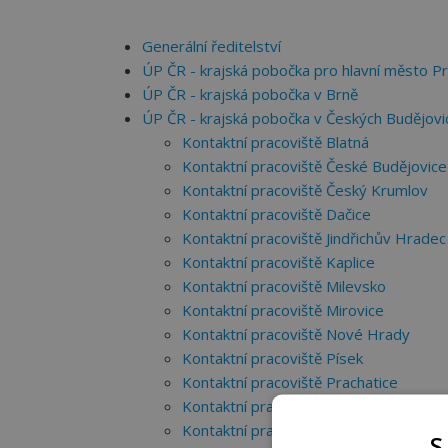
Generální ředitelství
ÚP ČR - krajská pobočka pro hlavní město P
ÚP ČR - krajská pobočka v Brně
ÚP ČR - krajská pobočka v Českých Budějovi
Kontaktní pracoviště Blatná
Kontaktní pracoviště České Budějovice
Kontaktní pracoviště Český Krumlov
Kontaktní pracoviště Dačice
Kontaktní pracoviště Jindřichův Hradec
Kontaktní pracoviště Kaplice
Kontaktní pracoviště Milevsko
Kontaktní pracoviště Mirovice
Kontaktní pracoviště Nové Hrady
Kontaktní pracoviště Písek
Kontaktní pracoviště Prachatice
Kontaktní pracoviště Soběslav
Kontaktní pracoviště Strakonice
S