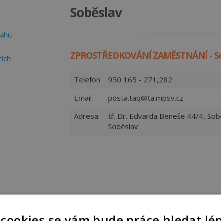
Soběslav
rahu
ZPROSTŘEDKOVÁNÍ ZAMĚSTNÁNÍ - So
cích
Telefon
950 165 - 271,282
Email
posta.taq@ta.mpsv.cz
Adresa
tř. Dr. Edvarda Beneše 44/4, Sobě
Soběslav
 cookies se vám bude práce hledat lé