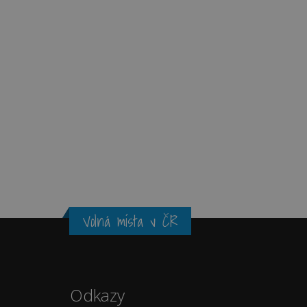
Volná místa v ČR
Odkazy