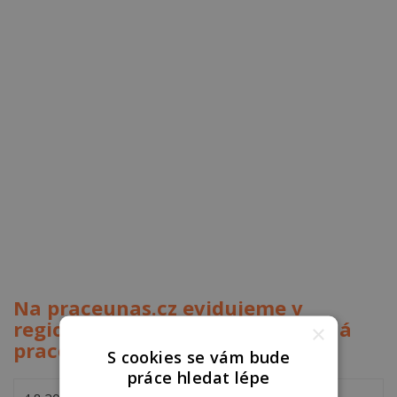
Na praceunas.cz evidujeme v
regionu Havlíčkův Brod tato volná
×
pracovní místa
S cookies se vám bude
práce hledat lépe