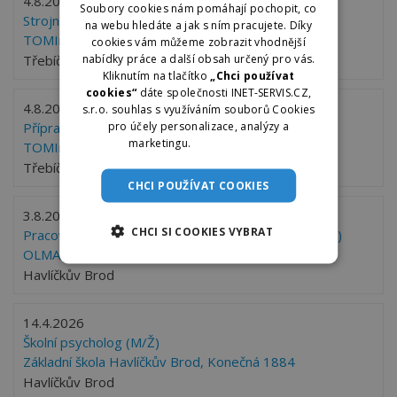
4.8.2026
Soubory cookies nám pomáhají pochopit, co
Strojník
na webu hledáte a jak s ním pracujete. Díky
TOMIreko, s.r.o.
cookies vám můžeme zobrazit vhodnější
nabídky práce a další obsah určený pro vás.
Třebíč 1
Kliknutím na tlačítko
„Chci používat
cookies“
dáte společnosti INET-SERVIS.CZ,
4.8.2026
s.r.o. souhlas s využíváním souborů Cookies
pro účely personalizace, analýzy a
Přípravář staveb
marketingu.
Více informací
TOMIreko, s.r.o.
Třebíč
CHCI POUŽÍVAT COOKIES
3.8.2026
CHCI SI COOKIES VYBRAT
Pracovník/ce úklidu – Havlíčkův Brod (pro OZP, OZZ)
OLMAN SERVICE s.r.o.
Havlíčkův Brod
14.4.2026
Školní psycholog (M/Ž)
Základní škola Havlíčkův Brod, Konečná 1884
Havlíčkův Brod