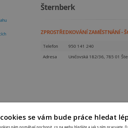
Šternberk
rahu
ZPROSTŘEDKOVÁNÍ ZAMĚSTNÁNÍ - Št
cích
Telefon
950 141 240
Adresa
Uničovská 182/36, 785 01 Šte
 cookies se vám bude práce hledat lé
okies nám pomáhají pochopit, co na webu hledáte a jak s ním pracujete. D