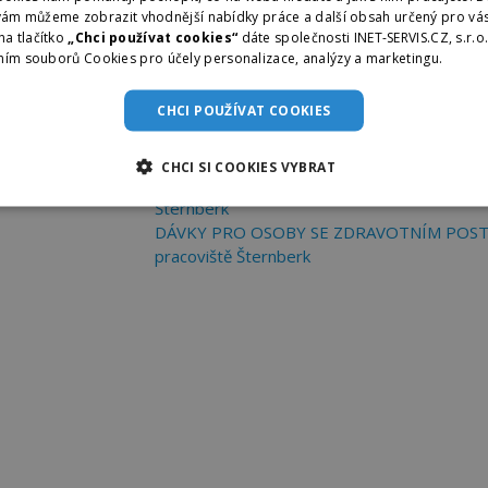
vám můžeme zobrazit vhodnější nabídky práce a další obsah určený pro vás
na tlačítko
„Chci používat cookies“
dáte společnosti INET-SERVIS.CZ, s.r.o
ním souborů Cookies pro účely personalizace, analýzy a marketingu.
Více i
CHCI POUŽÍVAT COOKIES
STÁTNÍ SOCIÁLNÍ PODPORA - Kontaktní prac
HMOTNÁ NOUZE - Kontaktní pracoviště Šte
CHCI SI COOKIES VYBRAT
SOCIÁLNÍ SLUŽBY, PŘÍSPĚVEK NA PÉČI - Kon
Šternberk
DÁVKY PRO OSOBY SE ZDRAVOTNÍM POSTIŽ
pracoviště Šternberk