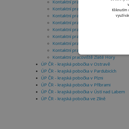
Kontaktní pracoviště Mohelnice
Kontaktní pracoviště Olomouc
Kliknutím 
Kontaktní pracoviště Prostějov
využívá
Kontaktní pracoviště Přerov
Kontaktní pracoviště Šternberk
Kontaktní pracoviště Šumperk
Kontaktní pracoviště Uničov
Kontaktní pracoviště Zábřeh
Kontaktní pracoviště Zlaté Hory
ÚP ČR - krajská pobočka v Ostravě
ÚP ČR - krajská pobočka v Pardubicích
ÚP ČR - krajská pobočka v Plzni
ÚP ČR - krajská pobočka v Příbrami
ÚP ČR - krajská pobočka v Ústí nad Labem
ÚP ČR - krajská pobočka ve Zlíně