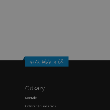
Volná místa v ČR
Odkazy
Kontakt
Odstranění inzerátu