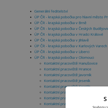
Generální ředitelství
ÚP ČR - krajská pobočka pro hlavní město P
ÚP ČR - krajská pobočka v Brně
ÚP ČR - krajská pobočka v Českých Budějovi
ÚP ČR - krajská pobočka v Hradci Králové
ÚP ČR - krajská pobočka v Jihlavě
ÚP ČR - krajská pobočka v Karlových Varech
ÚP ČR - krajská pobočka v Liberci
ÚP ČR - krajská pobočka v Olomouci
Kontaktní pracoviště Hanušovice
Kontaktní pracoviště Hranice
Kontaktní pracoviště Javorník
Kontaktní pracoviště Jeseník
Kontaktní pracoviště Kojetín
Kontaktní pracoviště Konice
S
Kontaktní pracoviště Lipník nad Bečvou
Kontaktní pracoviště Litovel
Soubory co