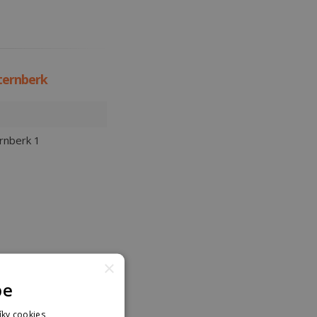
ernberk
rnberk 1
×
pe
íky cookies