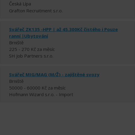
Česká Lípa
Grafton Recruitment s.r.o.
Svářeč ZK135 -HPP | až 45.300Kč čistého i Pouze
ranní |Ubytování
Brniště
225 - 270 Kč za měsíc
SH Job Partners s.r.o.
Svářeč MIG/MAG (M/Ž) - zajištěné svozy
Brniště
50000 - 60000 Kč za měsíc
Hofmann Wizard s.r.o. - Import