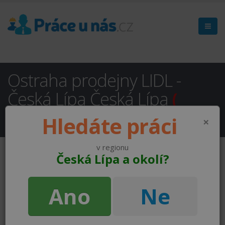
Ostraha prodejny LIDL -
Česká Lípa Česká Lípa
(
NEAKTUÁLNÍ )
Hledáte práci
×
v regionu
Česká Lípa a okolí?
Ano
Ne