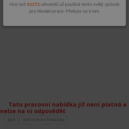
Více než
62272
uživatelů už používá tento svělý způsob
pro hledání práce. Přidejte se k nim.
Tato pracovní nabídka již není platná a
nelze na ni odpovědět
Zpět
Zpět na práce Česká Lípa