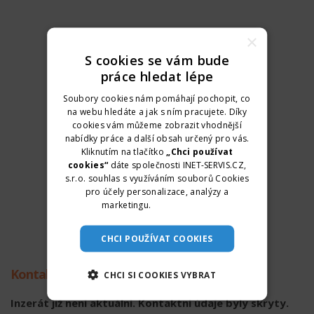
×
S cookies se vám bude
práce hledat lépe
Soubory cookies nám pomáhají pochopit, co
na webu hledáte a jak s ním pracujete. Díky
cookies vám můžeme zobrazit vhodnější
nabídky práce a další obsah určený pro vás.
Kliknutím na tlačítko
„Chci používat
cookies“
dáte společnosti INET-SERVIS.CZ,
s.r.o. souhlas s využíváním souborů Cookies
pro účely personalizace, analýzy a
marketingu.
Více informací
CHCI POUŽÍVAT COOKIES
Kontaktní údaje
CHCI SI COOKIES VYBRAT
Inzerát již není aktuální. Kontaktní údaje byly skryty.