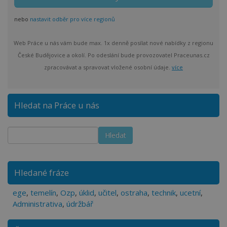
nebo
nastavit odběr pro více regionů
Web Práce u nás vám bude max. 1x denně posílat nové nabídky z regionu
České Budějovice a okolí. Po odeslání bude provozovatel Praceunas.cz
zpracovávat a spravovat vložené osobní údaje.
více
Hledat na Práce u nás
Hledané fráze
ege
,
temelín
,
Ozp
,
úklid
,
učitel
,
ostraha
,
technik
,
ucetní
,
Administrativa
,
údržbář