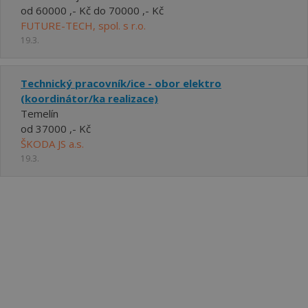
od 60000 ,- Kč do 70000 ,- Kč
FUTURE-TECH, spol. s r.o.
19.3.
Technický pracovník/ice - obor elektro
(koordinátor/ka realizace)
Temelín
od 37000 ,- Kč
ŠKODA JS a.s.
19.3.