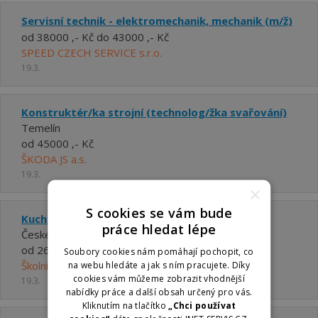
Servisní technik - elektromechanik, mechanik (m/ž)
od 38000 ,- Kč do 43000 ,- Kč
SPEED CZECH SERVICE s.r.o.
19.3.
Konstruktér/ka strojní (technolog/žka svařování)
Temelín
od 45000 ,- Kč
ŠKODA JS a.s.
19.3.
×
S cookies se vám bude
Kuchař/ka
práce hledat lépe
České Budějovice
od 26880 ,- Kč
Soubory cookies nám pomáhají pochopit, co
Školní jídelna, U Tří lvů 2b, České Budějovice
na webu hledáte a jak s ním pracujete. Díky
cookies vám můžeme zobrazit vhodnější
19.3.
nabídky práce a další obsah určený pro vás.
Kliknutím na tlačítko
„Chci používat