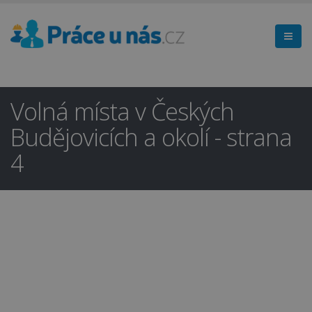
Volná místa v Českých
Budějovicích a okolí - strana
4
Hledáte práci
×
v regionu
České Budějovice a okolí?
Ano
Ne