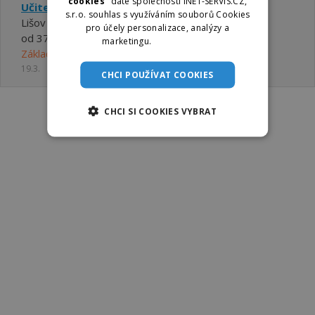
cookies“
dáte společnosti INET-SERVIS.CZ,
Učitel anglický jazyk (m/ž)
s.r.o. souhlas s využíváním souborů Cookies
Lišov
pro účely personalizace, analýzy a
od 37580 ,- Kč do 48990 ,- Kč
marketingu.
Více informací
Základní škola a Mateřská škola Lišov
19.3.
CHCI POUŽÍVAT COOKIES
CHCI SI COOKIES VYBRAT