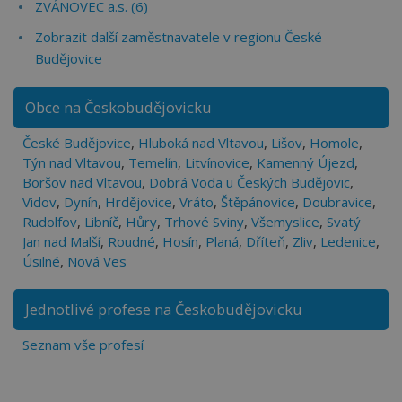
ZVÁNOVEC a.s. (6)
Zobrazit další zaměstnavatele v regionu České
Budějovice
Obce na Českobudějovicku
České Budějovice
,
Hluboká nad Vltavou
,
Lišov
,
Homole
,
Týn nad Vltavou
,
Temelín
,
Litvínovice
,
Kamenný Újezd
,
Boršov nad Vltavou
,
Dobrá Voda u Českých Budějovic
,
Vidov
,
Dynín
,
Hrdějovice
,
Vráto
,
Štěpánovice
,
Doubravice
,
Rudolfov
,
Libníč
,
Hůry
,
Trhové Sviny
,
Všemyslice
,
Svatý
Jan nad Malší
,
Roudné
,
Hosín
,
Planá
,
Dříteň
,
Zliv
,
Ledenice
,
Úsilné
,
Nová Ves
Jednotlivé profese na Českobudějovicku
Seznam vše profesí