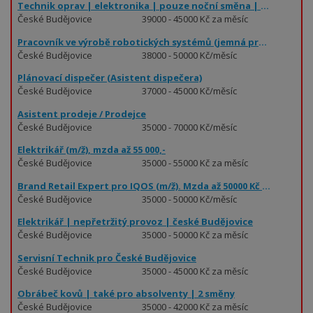
Technik oprav | elektronika | pouze noční směna | také pro absolventy
České Budějovice
39000 - 45000 Kč za měsíc
Pracovník ve výrobě robotických systémů (jemná práce zábavou)
České Budějovice
38000 - 50000 Kč/měsíc
Plánovací dispečer (Asistent dispečera)
České Budějovice
37000 - 45000 Kč/měsíc
Asistent prodeje / Prodejce
České Budějovice
35000 - 70000 Kč/měsíc
Elektrikář (m/ž), mzda až 55 000,-
České Budějovice
35000 - 55000 Kč za měsíc
Brand Retail Expert pro IQOS (m/ž). Mzda až 50000 Kč měsíčně.
České Budějovice
35000 - 50000 Kč/měsíc
Elektrikář | nepřetržitý provoz | české Budějovice
České Budějovice
35000 - 50000 Kč za měsíc
Servisní Technik pro České Budějovice
České Budějovice
35000 - 45000 Kč za měsíc
Obrábeč kovů | také pro absolventy | 2 směny
České Budějovice
35000 - 42000 Kč za měsíc