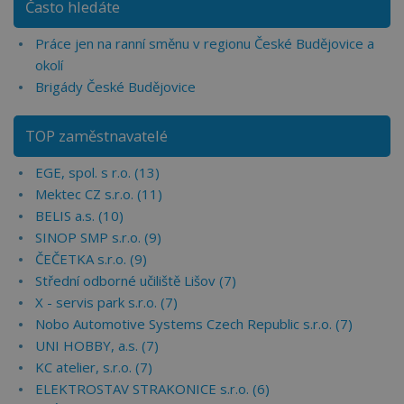
Často hledáte
Práce jen na ranní směnu v regionu České Budějovice a
okolí
Brigády České Budějovice
TOP zaměstnavatelé
EGE, spol. s r.o. (13)
Mektec CZ s.r.o. (11)
BELIS a.s. (10)
SINOP SMP s.r.o. (9)
ČEČETKA s.r.o. (9)
Střední odborné učiliště Lišov (7)
X - servis park s.r.o. (7)
Nobo Automotive Systems Czech Republic s.r.o. (7)
UNI HOBBY, a.s. (7)
KC atelier, s.r.o. (7)
ELEKTROSTAV STRAKONICE s.r.o. (6)