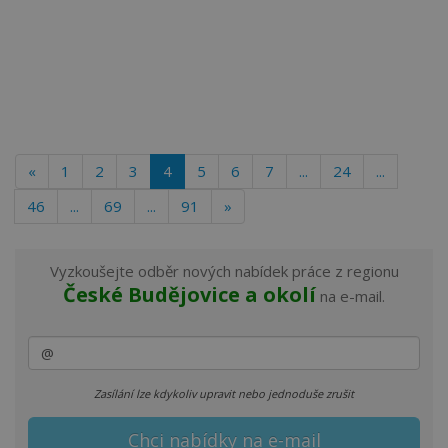
«
1
2
3
4
5
6
7
...
24
...
46
...
69
...
91
»
Vyzkoušejte odběr nových nabídek práce z regionu
České Budějovice a okolí
na e-mail.
Zasílání lze kdykoliv upravit nebo jednoduše zrušit