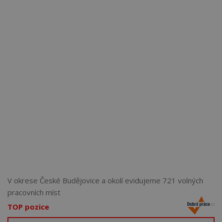
Více než
62272
uživatelů už používá tento svělý způsob
pro hledání práce. Přidejte se k nim.
V okrese České Budějovice a okolí evidujeme 721 volných
pracovních míst
TOP pozice