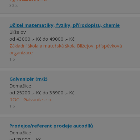
30.5.
Učitel matematiky, fyziky, přírodopisu, chemie
Blížejov
od 43000 ,- Kč do 49000 ,- Kč
Základní škola a mateřská škola Blížejov, příspěvková
organizace
1.6.
Galvanizér (m/ž)
Domažlice
od 25200 ,- Kč do 35900 ,- Kč
ROC - Galvanik s.r.o.
1.6.
Prodejce/referent prodeje autodílů
Domažlice
od 28000 ,- Kč