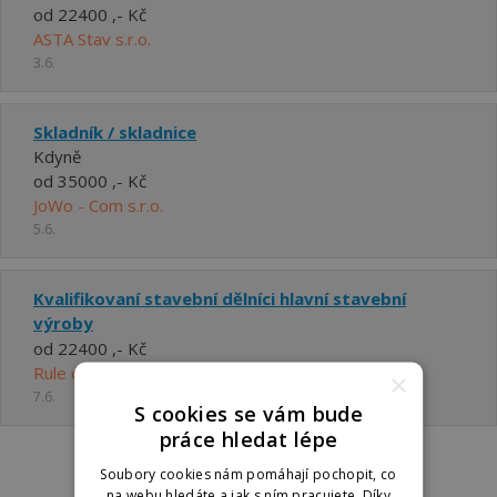
od 22400 ,- Kč
ASTA Stav s.r.o.
3.6.
Skladník / skladnice
Kdyně
od 35000 ,- Kč
JoWo - Com s.r.o.
5.6.
Kvalifikovaní stavební dělníci hlavní stavební
výroby
od 22400 ,- Kč
Rule of Thumb s.r.o.
×
7.6.
S cookies se vám bude
práce hledat lépe
Soubory cookies nám pomáhají pochopit, co
na webu hledáte a jak s ním pracujete. Díky