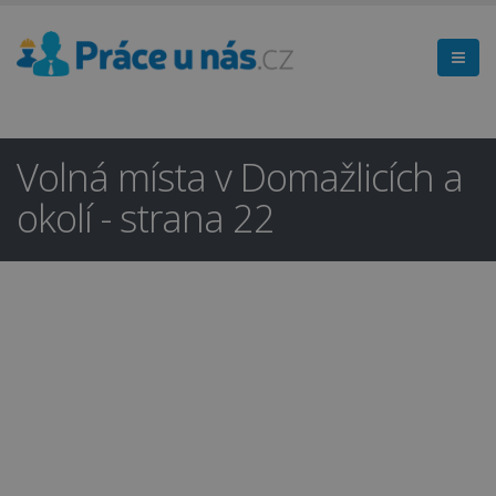
Volná místa v Domažlicích a
okolí - strana 22
Hledáte práci
×
v regionu
Domažlice a okolí?
Ano
Ne