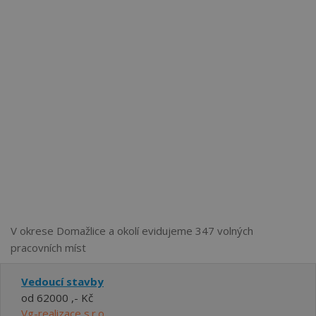
Více než
62274
uživatelů už používá tento svělý způsob
pro hledání práce. Přidejte se k nim.
V okrese Domažlice a okolí evidujeme 347 volných
pracovních míst
Vedoucí stavby
od 62000 ,- Kč
Vg-realizace s.r.o.