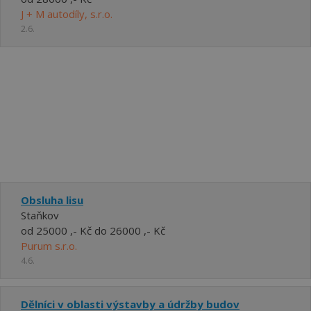
J + M autodíly, s.r.o.
2.6.
Obsluha lisu
Staňkov
od 25000 ,- Kč do 26000 ,- Kč
Purum s.r.o.
4.6.
Dělníci v oblasti výstavby a údržby budov