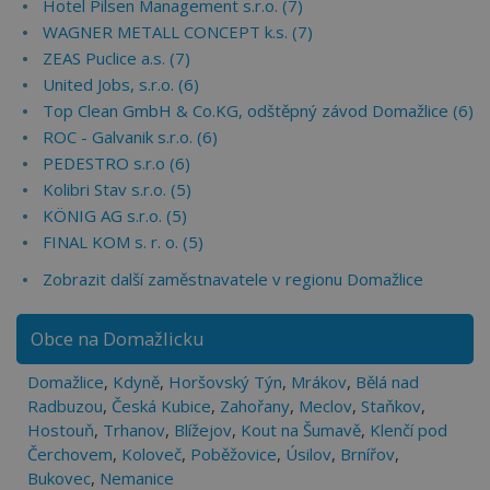
Hotel Pilsen Management s.r.o. (7)
WAGNER METALL CONCEPT k.s. (7)
ZEAS Puclice a.s. (7)
United Jobs, s.r.o. (6)
Top Clean GmbH & Co.KG, odštěpný závod Domažlice (6)
ROC - Galvanik s.r.o. (6)
PEDESTRO s.r.o (6)
Kolibri Stav s.r.o. (5)
KÖNIG AG s.r.o. (5)
FINAL KOM s. r. o. (5)
Zobrazit další zaměstnavatele v regionu Domažlice
Obce na Domažlicku
Domažlice
,
Kdyně
,
Horšovský Týn
,
Mrákov
,
Bělá nad
Radbuzou
,
Česká Kubice
,
Zahořany
,
Meclov
,
Staňkov
,
Hostouň
,
Trhanov
,
Blížejov
,
Kout na Šumavě
,
Klenčí pod
Čerchovem
,
Koloveč
,
Poběžovice
,
Úsilov
,
Brnířov
,
Bukovec
,
Nemanice