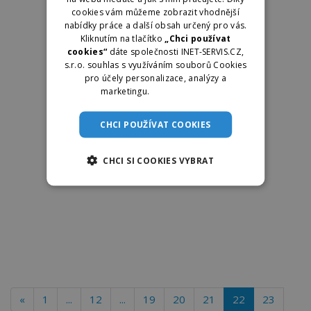
cookies vám můžeme zobrazit vhodnější
nabídky práce a další obsah určený pro vás.
Kliknutím na tlačítko
„Chci používat
cookies“
dáte společnosti INET-SERVIS.CZ,
s.r.o. souhlas s využíváním souborů Cookies
pro účely personalizace, analýzy a
marketingu.
Více informací
CHCI POUŽÍVAT COOKIES
CHCI SI COOKIES VYBRAT
«
1
...
12
...
19
20
21
22
23