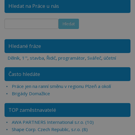
Hledat na Práce u nás
Hledané fráze
Dělník
,
1'"
,
stavba
,
Řidič
,
programátor
,
Svářeč
,
účetní
Často hledáte
Práce jen na ranní směnu v regionu Plzeň a okolí
Brigády Domažlice
TOP zaměstnavatelé
AWA PARTNERS International s.r.o. (10)
Shape Corp. Czech Republic, s.r.o. (8)