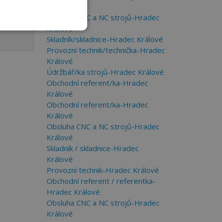
Králové
Obsluha CNC a NC strojů-Hradec
Králové
Skladník/skladnice-Hradec Králové
Provozní technik/technička-Hradec
Králové
Údržbář/ka strojů-Hradec Králové
Obchodní referent/ka-Hradec
Králové
Obchodní referent/ka-Hradec
Králové
Obsluha CNC a NC strojů-Hradec
Králové
Skladník / skladnice-Hradec
Králové
Provozní technik-Hradec Králové
Obchodní referent / referentka-
Hradec Králové
Obsluha CNC a NC strojů-Hradec
Králové