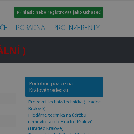
Přihlásit nebo registrovat jako uchazeč
ČE
PORADNA
PRO INZERENTY
LNÍ )
×
Podobné pozice na
Královéhradecku
Provozní technik/technička (Hradec
Králové)
Hledáme technika na údržbu
nemovitosti do Hradce Králové
(Hradec Králové)