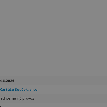
Více než
62271
uživatelů už používá tento svělý způsob pro
hledání práce. Přidejte se k nim.
4.6.2026
Kartáče Souček, s.r.o.
Jednosměnný provoz
1