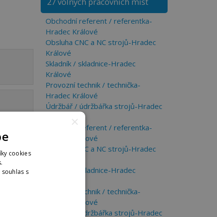
27 volných pracovních míst
Obchodní referent / referentka-
Hradec Králové
Obsluha CNC a NC strojů-Hradec
Králové
Skladník / skladnice-Hradec
Králové
Provozní technik / technička-
Hradec Králové
Údržbář / údržbářka strojů-Hradec
Králové
×
Obchodní referent / referentka-
pe
Hradec Králové
Obsluha CNC a NC strojů-Hradec
íky cookies
Králové
ka
.
Skladník / skladnice-Hradec
. souhlas s
Králové
nformací
Provozní technik / technička-
Hradec Králové
Údržbář / údržbářka strojů-Hradec