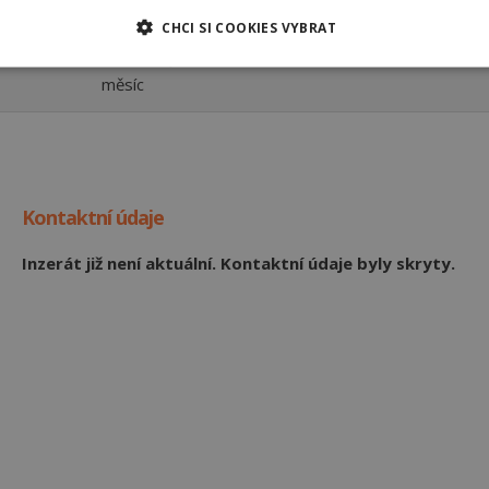
CHCI SI COOKIES VYBRAT
 Králové
80000 Kč za
Grafton Recruitment s.r.o.
měsíc
Kontaktní údaje
Inzerát již není aktuální. Kontaktní údaje byly skryty.