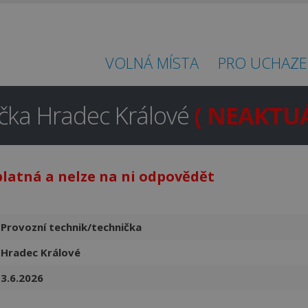
VOLNÁ MÍSTA
PRO UCHAZE
ička Hradec Králové
( NEAKTUÁ
platná a nelze na ni odpovědět
Hledáte práci
v regionu
Provozní technik/technička
Hradec Králové a okolí?
Hradec Králové
Ano
Ne
3.6.2026