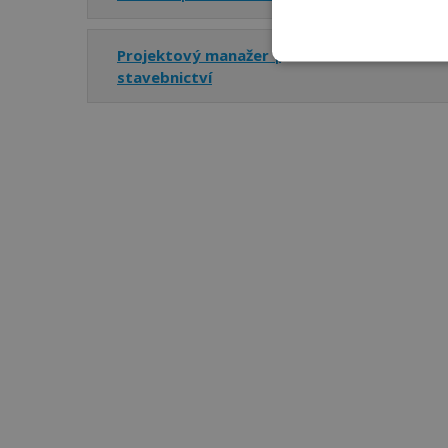
Projektový manažer |
Hradec
stavebnictví