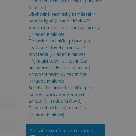
Provozní technik/technička (Hradec
Králové)
Obchodně-technický náměstek /
náměstkyně (Hradec Králové)
Vedoucí technické přípravy výroby
(Hradec Králové)
Technik / technička přípravy a
realizace staveb - mostař /
mostařka (Hradec Králové)
Přijímající technik / technička
autoservisu (Hradec Králové)
Provozní technik / technička
(Hradec Králové)
Servisní technik / technička pro
zařízení úprav vody a jiných
zařízení (Hradec Králové)
Provozní technik / technička
(Hradec Králové)
Kartáče Souček, s.r.o. nabízí