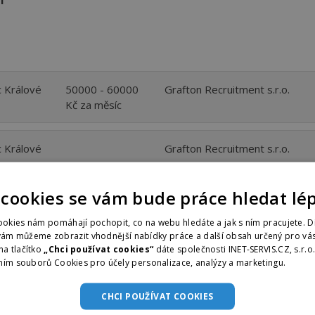
 Králové
50000 - 60000
Grafton Recruitment s.r.o.
Kč za měsíc
 Králové
Grafton Recruitment s.r.o.
 Králové
JOBSTART s.r.o.
 cookies se vám bude práce hledat lé
okies nám pomáhají pochopit, co na webu hledáte a jak s ním pracujete. D
 Králové
137 - 145 Kč za
Adecco Hradec Králové poboč
vám můžeme zobrazit vhodnější nabídky práce a další obsah určený pro vás
na tlačítko
„Chci používat cookies“
dáte společnosti INET-SERVIS.CZ, s.r.o
hodinu
ním souborů Cookies pro účely personalizace, analýzy a marketingu.
Více i
 Králové
40000 - 50000
Grafton Recruitment s.r.o.
CHCI POUŽÍVAT COOKIES
Kč za měsíc