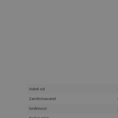
Volné od
Zaměstnavatel
Směnnost
Počet míst