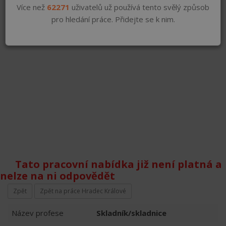
Více než
62271
uživatelů už používá tento svělý způsob
pro hledání práce. Přidejte se k nim.
Tato pracovní nabídka již není platná a
nelze na ni odpovědět
Zpět
Zpět na práce Hradec Králové
Název profese
Skladník/skladnice