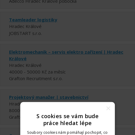
Adecco Hradec Králové pobočka
Teamleader logistiky
Hradec Králové
JOBSTART s.r.o.
Elektromechanik – servis elektro zařízení | Hradec
Králové
Hradec Králové
40000 - 50000 Kč za měsíc
Grafton Recruitment s.r.o.
Projektový manažer | stavebnictví
Hradec Králové
×
80000 Kč za měsíc
S cookies se vám bude
Grafton Recruitment s.r.o.
práce hledat lépe
Soubory cookies nám pomáhají pochopit, co