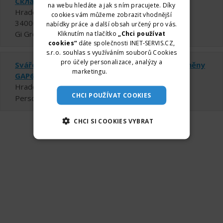
Складський маніпулянт
na webu hledáte a jak s ním pracujete. Díky
Hradec Králové
cookies vám můžeme zobrazit vhodnější
34000 - 34680 Kč za měsíc
nabídky práce a další obsah určený pro vás.
Gi Group Czech Republic, s.r.o
Kliknutím na tlačítko
„Chci používat
cookies“
dáte společnosti INET-SERVIS.CZ,
s.r.o. souhlas s využíváním souborů Cookies
pro účely personalizace, analýzy a
Svářeč - TIG - práce na 4 dny v týdnu - ranní směny
marketingu.
Více informací
GAP642
Hradec Králové
CHCI POUŽÍVAT COOKIES
Personal fabric - agentura práce a.s.
CHCI SI COOKIES VYBRAT