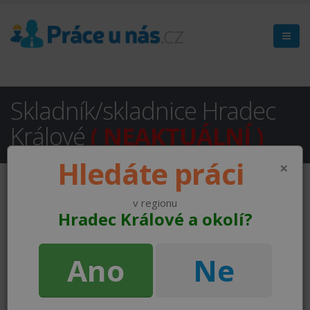
Skladník/skladnice Hradec
Králové
( NEAKTUÁLNÍ )
Hledáte práci
×
v regionu
Hradec Králové a okolí?
Ano
Ne