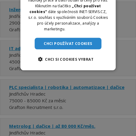
nabídky práce a další obsah určený pro vás.
Kliknutím na tlačítko
„Chci používat
Inženýr kvality | automotive | dačice
cookies“
dáte společnosti INET-SERVIS.CZ,
Jindřichův Hradec
s.r.o. souhlas s využíváním souborů Cookies
29000 - 45000 Kč za měsíc
pro účely personalizace, analýzy a
marketingu.
Více informací
Grafton Recruitment s.r.o.
CHCI POUŽÍVAT COOKIES
IT administrátor/ka | dačice
Jindřichův Hradec
CHCI SI COOKIES VYBRAT
45000 - 60000 Kč za měsíc
Grafton Recruitment s.r.o.
PLC specialista | robotika | automatizace | dačice
Jindřichův Hradec
75000 - 85000 Kč za měsíc
Grafton Recruitment s.r.o.
Metrolog | dačice | až 80 000 Kč/měs.
Jindřichův Hradec