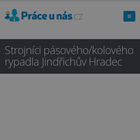
Strojníci pásového/kolového
rypadla Jindřichův Hradec
Hledáte práci
×
v regionu
Jindřichův Hradec a okolí?
Ano
Ne