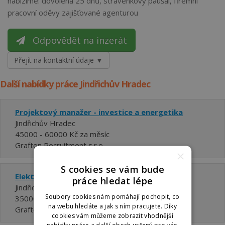
nabízíme: dovolená 25 dnů, stravenkový paušál, firemní
pracovní oděvy zajišťované agenturou
Odpovědět na inzerát
Přejít na kontaktní údaje ▼
Další nabídky práce Jindřichův Hradec
Projektový manažer - investice a energetika
Jindřichův Hradec
45000 - 60000 Kč za měsíc
Grafton Recruitment s.r.o.
×
S cookies se vám bude
Elektrotechnik | až 45 000 Kč | 2 směny
práce hledat lépe
Jindřichův Hradec
Soubory cookies nám pomáhají pochopit, co
35000 - 45000 Kč za měsíc
na webu hledáte a jak s ním pracujete. Díky
Grafton Recruitment s.r.o.
cookies vám můžeme zobrazit vhodnější