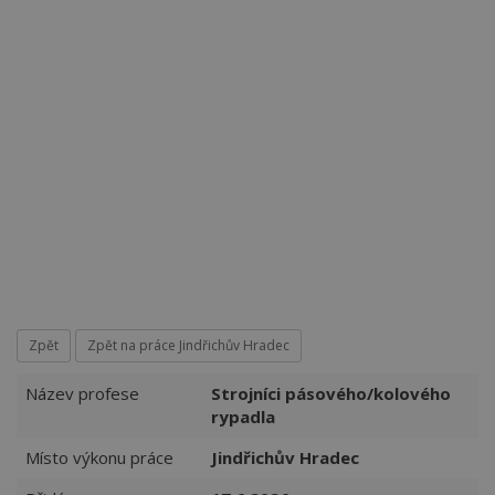
Více než
62272
uživatelů už používá tento svělý způsob
pro hledání práce. Přidejte se k nim.
Zpět
Zpět na práce Jindřichův Hradec
Název profese
Strojníci pásového/kolového
rypadla
Místo výkonu práce
Jindřichův Hradec