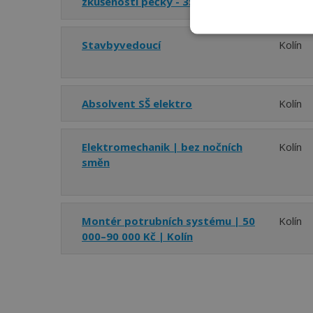
zkušeností pečky - 3S provoz
Stavbyvedoucí
Kolín
Absolvent SŠ elektro
Kolín
Elektromechanik | bez nočních
Kolín
směn
Montér potrubních systému | 50
Kolín
000–90 000 Kč | Kolín