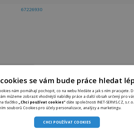
67226930
ontaktní údaje ▼
 cookies se vám bude práce hledat lé
okies nám pomáhají pochopit, co na webu hledáte a jak s ním pracujete. D
vám můžeme zobrazit vhodnější nabídky práce a další obsah určený pro vás
na tlačítko
„Chci používat cookies“
dáte společnosti INET-SERVIS.CZ, s.r.o
Advantage Consulting, s.r.o. - 
ním souborů Cookies pro účely personalizace, analýzy a marketingu.
Více i
CHCI POUŽÍVAT COOKIES
22400 - 27000
Grafton Recruitment s.r.o.