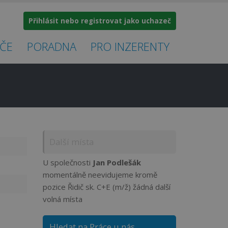
Přihlásit nebo registrovat jako uchazeč
ČE
PORADNA
PRO INZERENTY
Další místa
U společnosti
Jan Podlešák
momentálně neevidujeme kromě
pozice Řidič sk. C+E (m/ž) žádná další
volná místa
Hledat na Práce u nás