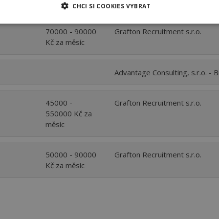
Kč za měsíc
CHCI SI COOKIES VYBRAT
70000 - 90000
Grafton Recruitment s.r.o.
Kč za měsíc
Advantage Consulting, s.r.o. - 
45000 -
Grafton Recruitment s.r.o.
550000 Kč za
měsíc
50000 - 90000
Grafton Recruitment s.r.o.
Kč za měsíc