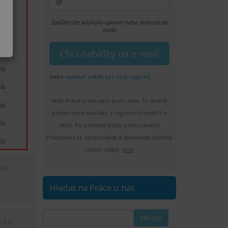
íc
Zasílání lze kdykoliv upravit nebo jednoduše
zrušit
íc
íc
íc
nebo
nastavit odběr pro více regionů
íc
Web Práce u nás vám bude max. 1x denně
íc
posílat nové nabídky z regionu Kroměříž a
íc
okolí. Po odeslání bude provozovatel
Praceunas.cz zpracovávat a spravovat vložené
íc
osobní údaje.
více
6.8.
Hledat na Práce u nás
29.7.