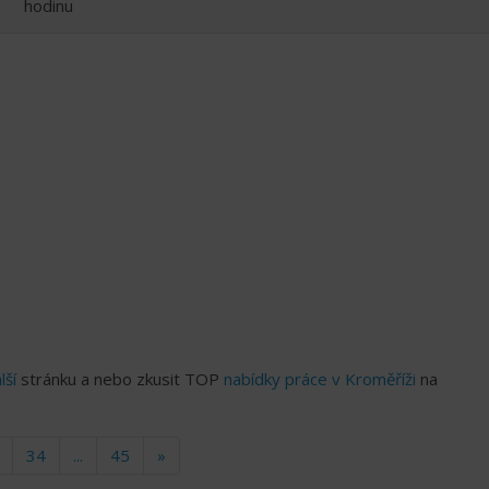
hodinu
lší
stránku a nebo zkusit TOP
nabídky práce v Kroměříži
na
34
...
45
»