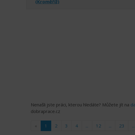
(Kroměříž)
Nenašli jste práci, kterou hledáte? Můžete jít na
da
dobraprace.cz
«
1
2
3
4
...
12
...
23
...