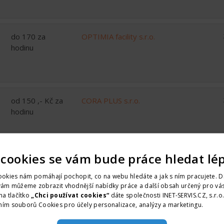
do 170 za
OPTIMIA facility s.r.o.
hodinu
od 150 ,- Kč za
CORA PLUS s.r.o.
hodinu
 cookies se vám bude práce hledat lé
okies nám pomáhají pochopit, co na webu hledáte a jak s ním pracujete. D
vám můžeme zobrazit vhodnější nabídky práce a další obsah určený pro vás
na tlačítko
„Chci používat cookies“
dáte společnosti INET-SERVIS.CZ, s.r.o
ním souborů Cookies pro účely personalizace, analýzy a marketingu.
Více i