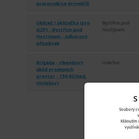
pracovník/ce Kroměříž
Uklízeč / uklízečka (pro
Bystřice pod
OZP) - Bystřice pod
Hostýnem
Hostýnem - náborový
příspěvek
Brigáda - víkendový
Holešov
úklid prodejních
prostor - 150 Kč/hod.
(Holešov)
S
Soubory co
Kliknutím 
využívá