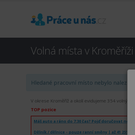
Volná místa v Kroměříži 
Hledané pracovní místo nebylo nalezen
V okrese Kroměříž a okolí evidujeme 354 volných 
TOP pozice
Dělník / dělnice – pouze ranní směny | až 41 255 Kč