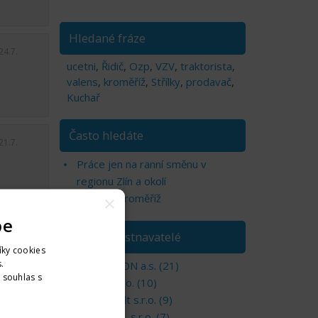
Hledané fráze
24.7.
ucetni
,
Řidič
,
Ozp
,
VZV
,
traktorista
,
valens
,
kroměříž
,
Střílky
,
prodavač
,
Kuchař
Často hledáte
21.7.
Práce jen na ranní směnu v
regionu Zlín a okolí
Brigády Kroměříž
×
pe
TOP zaměstnavatelé
íky cookies
.
MAGNETON a.s. (21)
. souhlas s
LUKO, s.r.o. (10)
nformací
KM konsult s.r.o. (9)
PHARMIX, s.r.o. (7)