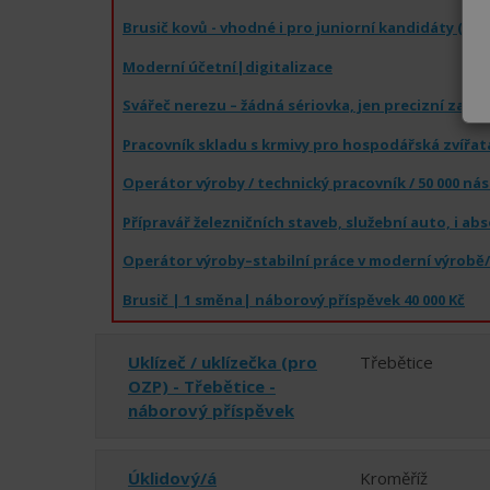
Moderní účetní|digitalizace
️Brusič | 1 směna| náborový příspěvek 40 000 Kč
Uklízeč / uklízečka (pro
Třebětice
OZP) - Třebětice -
náborový příspěvek
Úklidový/á
Kroměříž