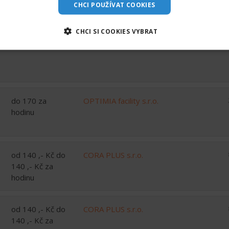
CHCI POUŽÍVAT COOKIES
od 135 ,- Kč do
CORA PLUS s.r.o.
135 ,- Kč za
CHCI SI COOKIES VYBRAT
hodinu
do 170 za
OPTIMIA facility s.r.o.
hodinu
od 140 ,- Kč do
CORA PLUS s.r.o.
140 ,- Kč za
hodinu
od 140 ,- Kč do
CORA PLUS s.r.o.
140 ,- Kč za