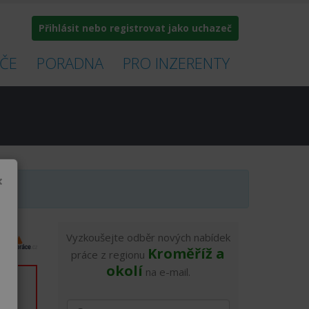
Přihlásit nebo registrovat jako uchazeč
ČE
PORADNA
PRO INZERENTY
×
Vyzkoušejte odběr nových nabídek
Kroměříž a
práce z regionu
okolí
na e-mail.
íc