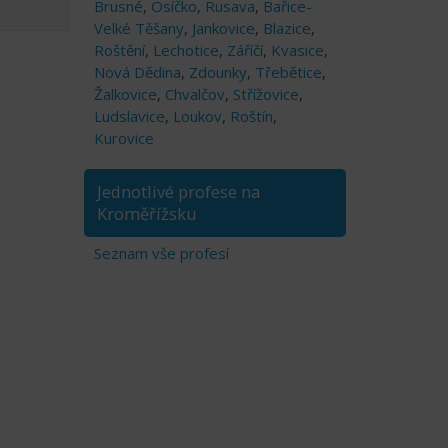
Brusné
,
Osíčko
,
Rusava
,
Bařice-
Velké Těšany
,
Jankovice
,
Blazice
,
Roštění
,
Lechotice
,
Záříčí
,
Kvasice
,
Nová Dědina
,
Zdounky
,
Třebětice
,
Žalkovice
,
Chvalčov
,
Střížovice
,
Ludslavice
,
Loukov
,
Roštín
,
Kurovice
Jednotlivé profese na
Kroměřížsku
Seznam vše profesí