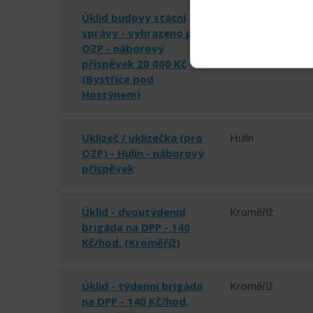
Úklid budovy státní
Bystřice pod
správy - vyhrazeno pro
Hostýnem
OZP - náborový
příspěvek 20 000 Kč
(Bystřice pod
Hostýnem)
Uklízeč / uklízečka (pro
Hulín
OZP) - Hulín - náborový
příspěvek
Úklid - dvoutýdenní
Kroměříž
brigáda na DPP - 140
Kč/hod. (Kroměříž)
Úklid - týdenní brigáda
Kroměříž
na DPP - 140 Kč/hod.