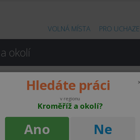
VOLNÁ MÍSTA
PRO UCHAZE
a okolí
Hledáte práci
o
v regionu
Kroměříž a okolí?
pracovních míst
Ano
Ne
Máš auto a ráno do 7:30 čas? Pojď doručovat noviny a časopisy v okrese Kroměříž
Rusava
4100 - 4200 Kč za měsíc
 | wipr
Holešov
39000 - 41255 Kč za měs