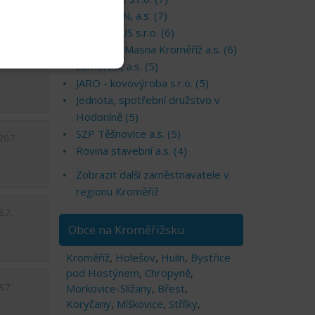
TOSHULIN, a.s. (7)
20.7.
CORA PLUS s.r.o. (6)
KMOTR - Masna Kroměříž a.s. (6)
Zámoraví, a.s. (5)
JARO - kovovýroba s.r.o. (5)
Jednota, spotřební družstvo v
Hodoníně (5)
SZP Těšnovice a.s. (5)
20.7.
Rovina stavební a.s. (4)
Zobrazit další zaměstnavatele v
regionu Kroměříž
8.7.
Obce na Kroměřížsku
Kroměříž
,
Holešov
,
Hulín
,
Bystřice
pod Hostýnem
,
Chropyně
,
8.7.
Morkovice-Slížany
,
Břest
,
Koryčany
,
Míškovice
,
Střílky
,