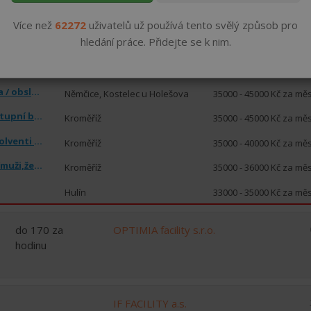
Brusič kovů - vhodné i pro juniorní kandidáty (žádné noční) (37 - 43.000 Kč)
Kroměříž
37000 - 43000 Kč za měs
Více než
62272
uživatelů už používá tento svělý způsob pro
hledání práce. Přidejte se k nim.
Kroměříž
35000 - 70000 Kč za měs
Svářeč nerezu – žádná sériovka, jen precizní zakázky (35 – 55.000 Kč) #3001
Kroměříž
35000 - 55000 Kč za měs
Pracovník skladu s krmivy pro hospodářská zvířata / obsluha pytlovacího automatu
Němčice, Kostelec u Holešova
35000 - 45000 Kč za měs
Operátor výroby / technický pracovník / 50 000 nástupní bonus
Kroměříž
35000 - 45000 Kč za měs
Přípravář železničních staveb, služební auto, i absolventi (35 - 40.000 Kč)
Kroměříž
35000 - 40000 Kč za měs
Operátor výroby–stabilní práce v moderní výrobě/muži,ženy/ubytování/zálohy dglo
Kroměříž
35000 - 36000 Kč za měs
Hulín
33000 - 35000 Kč za měs
do 170 za
OPTIMIA facility s.r.o.
hodinu
IF FACILITY a.s.