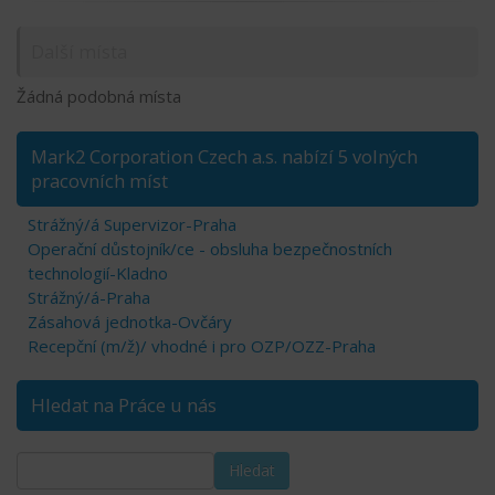
Další místa
Žádná podobná místa
Mark2 Corporation Czech a.s. nabízí 5 volných
pracovních míst
Strážný/á Supervizor-Praha
Operační důstojník/ce - obsluha bezpečnostních
technologií-Kladno
Strážný/á-Praha
Zásahová jednotka-Ovčáry
Recepční (m/ž)/ vhodné i pro OZP/OZZ-Praha
Hledat na Práce u nás