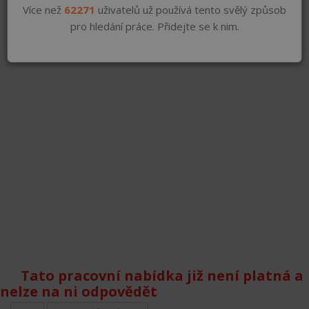
Více než
62271
uživatelů už používá tento svělý způsob
pro hledání práce. Přidejte se k nim.
Tato pracovní nabídka již není platná a
nelze na ni odpovědět