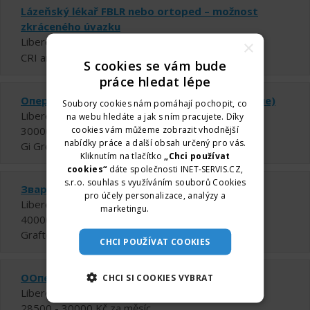
Lázeňský lékař FBLR nebo ortoped – možnost
zkráceného úvazku
Liberec
×
CRI ameba.eu, s.r.o.
S cookies se vám bude
práce hledat lépe
Оператор вироби (проживання безкоштовне)
Soubory cookies nám pomáhají pochopit, co
Liberec
na webu hledáte a jak s ním pracujete. Díky
cookies vám můžeme zobrazit vhodnější
30000 - 32500 Kč za měsíc
nabídky práce a další obsah určený pro vás.
Gi Group Czech Republic, s.r.o
Kliknutím na tlačítko
„Chci používat
cookies“
dáte společnosti INET-SERVIS.CZ,
s.r.o. souhlas s využíváním souborů Cookies
Зварювальник (безкоштовне житло)
pro účely personalizace, analýzy a
Liberec
marketingu.
Více informací
40000 Kč za měsíc
Grafton Recruitment s.r.o.
CHCI POUŽÍVAT COOKIES
ОOператор виробництва 28 500 крон/міс.
CHCI SI COOKIES VYBRAT
Liberec
28500 - 30000 Kč za měsíc