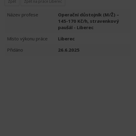
Zpět
Zpět na práce Liberec
Název profese
Operační důstojník (M/Ž) –
145-170 Kč/h, stravenkový
paušál - Liberec
Místo výkonu práce
Liberec
Přidáno
26.6.2025