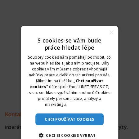
×
S cookies se vám bude
práce hledat lépe
Soubory cookies nám pomáhají pochopit, co
na webu hledáte a jak s ním pracujete. Díky
cookies vám můžeme zobrazit vhodnější
nabídky práce a další obsah určený pro vás.
Kliknutím na tlačítko
„Chci používat
cookies“
dáte společnosti INET-SERVIS.CZ,
s.r.o. souhlas s využíváním souborů Cookies
pro účely personalizace, analýzy a
marketingu.
Více informací
Kontaktní údaje
CHCI POUŽÍVAT COOKIES
Inzerát již není aktuální. Kontaktní údaje byly skryty.
CHCI SI COOKIES VYBRAT