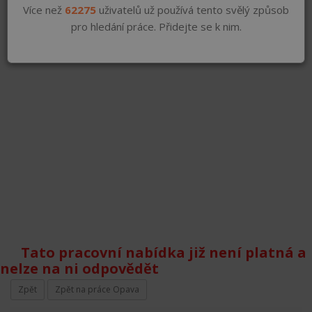
Více než
62275
uživatelů už používá tento svělý způsob
pro hledání práce. Přidejte se k nim.
Tato pracovní nabídka již není platná a
nelze na ni odpovědět
Zpět
Zpět na práce Opava