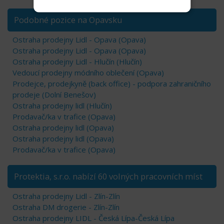
Podobné pozice na Opavsku
Ostraha prodejny Lidl - Opava (Opava)
Ostraha prodejny Lidl - Opava (Opava)
Ostraha prodejny Lidl - Hlučín (Hlučín)
Vedoucí prodejny módního oblečení (Opava)
Prodejce, prodejkyně (back office) - podpora zahraničního
prodeje (Dolní Benešov)
Ostraha prodejny lidl (Hlučín)
Prodavač/ka v trafice (Opava)
Ostraha prodejny lidl (Opava)
Ostraha prodejny lidl (Opava)
Prodavač/ka v trafice (Opava)
Protektia, s.r.o. nabízí 60 volných pracovních míst
Ostraha prodejny Lidl - Zlín-Zlín
Ostraha DM drogerie - Zlín-Zlín
Ostraha prodejny LIDL - Česká Lípa-Česká Lípa