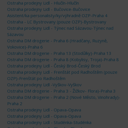
Ostraha prodejny Lidl - Hlučín-Hlučín
Ostraha prodejny Lidl - Bučovice-Bučovice
Asistent/ka personalisty/ky/výhradně OZP-Praha 4
Ostraha - LC Bystrovany (pouze OZP)-Bystrovany
Ostraha prodejny Lidl - Týnec nad Sázavou-Týnec nad
Sázavou
Ostraha DM drogerie - Praha 6 (Hradčany, Ruzyně,
Vokovice)-Praha 6
Ostraha DM drogerie - Praha 13 (Stodůlky)-Praha 13
Ostraha DM drogerie - Praha 8 (Kobylisy, Troja)-Praha 8
Ostraha prodejny Lidl - Český Brod-Český Brod
Ostraha prodejny Lidl - Frenštát pod Radhoštěm (pouze
OZP)-Frenštát po Radhoštěm
Ostraha prodejny Lidl -Vyškov-Vyškov
Ostraha DM drogerie - Praha 3 - Žižkov- Flora)-Praha 3
Ostraha DM drogerie - Praha 2 (Nové Město, Vinohrady)-
Praha 2
Ostraha prodejny Lidl - Opava-Opava
Ostraha prodejny Lidl - Opava-Opava
Ostraha prodejny Lidl - Studénka-Studénka