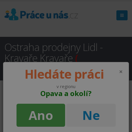
Ostraha prodejny Lidl -
Kravaře Kravaře
(
NEAKTUÁLNÍ )
Hledáte práci
×
v regionu
Opava a okolí?
Ano
Ne