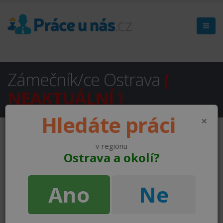
Zámečník/ce Ostrava
(
NEAKTUÁLNÍ )
Hledáte práci
×
v regionu
Ostrava a okolí?
Ano
Ne