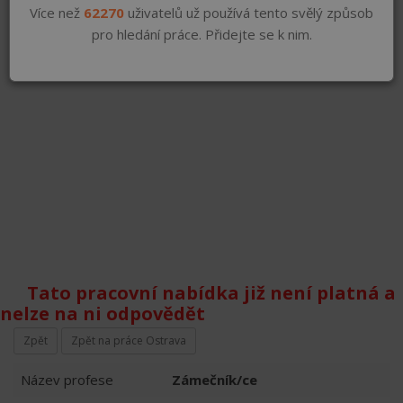
Více než
62270
uživatelů už používá tento svělý způsob
pro hledání práce. Přidejte se k nim.
Tato pracovní nabídka již není platná a
nelze na ni odpovědět
Zpět
Zpět na práce Ostrava
Název profese
Zámečník/ce