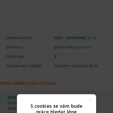
Zaměstnavatel
MIJA - MENMARK, s.r.o.
Směnnost
Jednosměnný provoz
Počet míst
5
Požadované vzdělání
Základní + praktická škola
Další nabídky práce Ostrava
BREMBO – Оператор монтажу
×
Ostrava
S cookies se vám bude
38000 - 46000 Kč za měsíc
práce hledat lépe