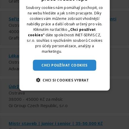
Grafton Recruitment s.r.o.
Soubory cookies nám pomáhají pochopit, co
na webu hledáte a jak s ním pracujete. Díky
Seřizovač – Obráběč kovů | Bohumín | Absolventi
cookies vám můžeme zobrazit vhodnější
nabídky práce a další obsah určený pro vás.
Ostrava
Kliknutím na tlačítko
„Chci používat
40000 - 42000 Kč za měsíc
cookies“
dáte společnosti INET-SERVIS.CZ,
Grafton Recruitment s.r.o.
s.r.o. souhlas s využíváním souborů Cookies
pro účely personalizace, analýzy a
marketingu.
Více informací
Lékař - radiologie (70.-110.000Kč)
Ostrava
CHCI POUŽÍVAT COOKIES
Advantage Consulting, s.r.o. - Brno
CHCI SI COOKIES VYBRAT
Údržba | Výměnář forem do kmene
Ostrava
38000 - 45000 Kč za měsíc
Gi Group Czech Republic, s.r.o
Mistr staveb | junior i senior | 35-50.000 Kč