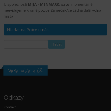
U společnosti
MIJA - MENMARK, s.r.o.
momentálně
neevidujeme kromě pozice Zámečník/ce žádná další volná
místa
Hledat na Práce u nás
Volná místa v ČR
Odkazy
Kontakt