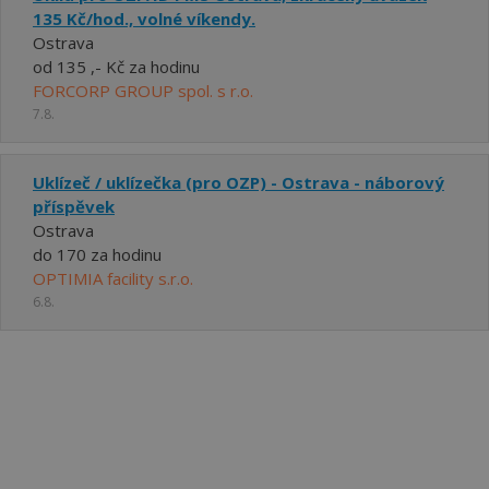
135 Kč/hod., volné víkendy.
Ostrava
od 135 ,- Kč za hodinu
FORCORP GROUP spol. s r.o.
7.8.
Uklízeč / uklízečka (pro OZP) - Ostrava - náborový
příspěvek
Ostrava
do 170 za hodinu
OPTIMIA facility s.r.o.
6.8.