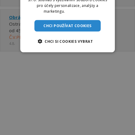
pro účely personalizace, analýzy a
marketingu.
Více informací
Obráběč kovů - frézař CNC
Ostrava - Hrabová
CHCI POUŽÍVAT COOKIES
od 45000 ,- Kč měsíčně
Č.V.PROTOTYP s.r.o.
CHCI SI COOKIES VYBRAT
4.8.