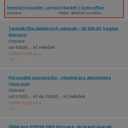
Investiční manažer | privátní bankéř | home office
Ostrava
70000 - 90000 Kč za měsíc
Technik/čka úklidových zakázek - 45 000 Kč (region
Morava)
Ostrava
od 45000 ,- Kč měsíčně
CORA PLUS s.r.o.
7.8.
Personální asistent/ka - vhodné pro absolventy
(Ostrava)
Ostrava
od 31000 ,- Kč do 35000 ,- Kč měsíčně
CORA PLUS s.r.o.
7.8.
Úklid pro OZP/ID PMS Ostrava, zkrácený úvazek