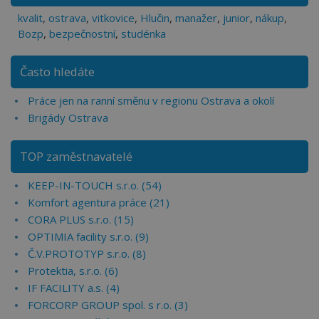
kvalit
,
ostrava
,
vitkovice
,
Hlučin
,
manažer
,
junior
,
nákup
,
Bozp
,
bezpečnostní
,
studénka
Často hledáte
Práce jen na ranní směnu v regionu Ostrava a okolí
Brigády Ostrava
TOP zaměstnavatelé
KEEP-IN-TOUCH s.r.o. (54)
Komfort agentura práce (21)
CORA PLUS s.r.o. (15)
OPTIMIA facility s.r.o. (9)
Č.V.PROTOTYP s.r.o. (8)
Protektia, s.r.o. (6)
IF FACILITY a.s. (4)
FORCORP GROUP spol. s r.o. (3)