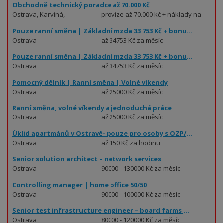
Obchodně technický poradce až 70.000 Kč
Ostrava, Karviná,
provize až 70.000 kč + náklady na
Frýdek - Místek
os. automobil
Pouze ranní směna | Základní mzda 33 753 Kč + bonus až 10 % | Operátor výroby – předmontáž strojů
Ostrava
až 34753 Kč za měsíc
Pouze ranní směna | Základní mzda 33 753 Kč + bonus až 10 % | Operátor výroby – předmontáž strojů
Ostrava
až 34753 Kč za měsíc
Pomocný dělník | Ranní směna | Volné víkendy
Ostrava
až 25000 Kč za měsíc
Ranní směna, volné víkendy a jednoduchá práce
Ostrava
až 25000 Kč za měsíc
Úklid apartmánů v Ostravě- pouze pro osoby s OZP/ID
Ostrava
až 150 Kč za hodinu
Senior solution architect – network services
Ostrava
90000 - 130000 Kč za měsíc
Controlling manager | home office 50/50
Ostrava
90000 - 100000 Kč za měsíc
Senior test infrastructure engineer – board farms & remote labs
Ostrava
80000 - 120000 Kč za měsíc