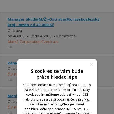
Manager úklidu(M/Ž)-Ostrava/Moravskoslezský
kraj - mzda od 40 000 Kč
Ostrava
od 40000 ,- Kč do 45000 ,- Kč měsíčně
Mark2 Corporation Czech a.s.
6.8.
×
Zámečník
Ostrava - Hrabová
S cookies se vám bude
Č.V.PROTOTYP s.r.o.
práce hledat lépe
4.8.
Soubory cookies nám pomáhají pochopit, co
na webu hledáte a jak s ním pracujete. Díky
cookies vám můžeme zobrazit vhodnější
Manipulant interní logistiky
nabídky práce a další obsah určený pro vás.
Ostrava - Hrabová
Kliknutím na tlačítko
„Chci používat
Č.V.PROTOTYP s.r.o.
cookies“
dáte společnosti INET-SERVIS.CZ,
4.8.
s.r.o. souhlas s využíváním souborů Cookies