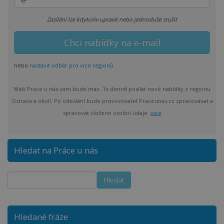
Zasílání lze kdykoliv upravit nebo jednoduše zrušit
nebo
nastavit odběr pro více regionů
Web Práce u nás vám bude max. 1x denně posílat nové nabídky z regionu
Ostrava a okolí. Po odeslání bude provozovatel Praceunas.cz zpracovávat a
spravovat vložené osobní údaje.
více
Hledat na Práce u nás
Hledané fráze