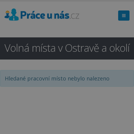
Volná místa v Ostravě a okolí
Hledáte práci
×
Hledané pracovní místo nebylo nalezeno
v regionu
Ostrava a okolí?
Ano
Ne