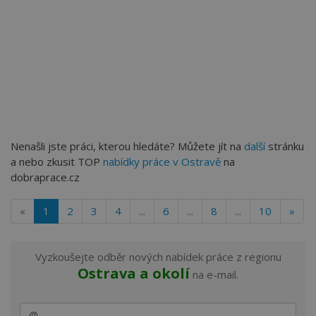
Nenašli jste práci, kterou hledáte? Můžete jít na
další
stránku
a nebo zkusit TOP
nabídky práce v Ostravě
na
dobraprace.cz
«
1
2
3
4
...
6
...
8
...
10
»
Vyzkoušejte odběr nových nabídek práce z regionu
Ostrava a okolí
na e-mail.