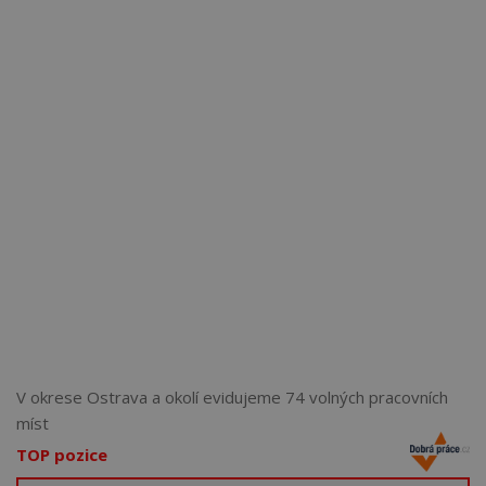
Více než
62272
uživatelů už používá tento svělý způsob
pro hledání práce. Přidejte se k nim.
V okrese Ostrava a okolí evidujeme 74 volných pracovních
míst
TOP pozice