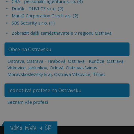
CBA - personální agentura s.r.o. (3)
Dráčik - DUVI CZ s.r.o. (2)
Mark2 Corporation Czech a.s. (2)
SBS Security s.r.o. (1)
Zobrazit další zaměstnavatele v regionu Ostrava
Obce na Ostravsku
Ostrava
,
Ostrava - Hrabová
,
Ostrava - Kunčice
,
Ostrava -
Vítkovice
,
Jablunkov
,
Orlová
,
Ostrava-Svinov
,
Moravskoslezský kraj
,
Ostrava Vítkovice
,
Třinec
Jednotlivé profese na Ostravsku
Seznam vše profesí
Volná místa v ČR