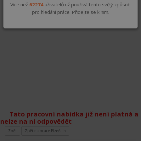
Více než
62274
uživatelů už používá tento svělý způsob
pro hledání práce. Přidejte se k nim.
Tato pracovní nabídka již není platná a
nelze na ni odpovědět
Zpět
Zpět na práce Plzeň-jih