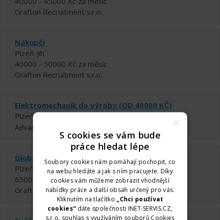
40000 - 45000 Kč za měsíc
Grafton Recruitment s.r.o.
Nákupčí
Plzeň-jih
40000 - 50000 Kč za měsíc
Grafton Recruitment s.r.o.
Elektromechanik do výroby (OD 40000 KČ)
Plzeň-jih
×
Advantage Consulting, s.r.o. - Brno
S cookies se vám bude
práce hledat lépe
Globální produktový manažer
Soubory cookies nám pomáhají pochopit, co
Plzeň-jih
na webu hledáte a jak s ním pracujete. Díky
65000 - 80000 Kč za měsíc
cookies vám můžeme zobrazit vhodnější
Grafton Recruitment s.r.o.
nabídky práce a další obsah určený pro vás.
Kliknutím na tlačítko
„Chci používat
cookies“
dáte společnosti INET-SERVIS.CZ,
s.r.o. souhlas s využíváním souborů Cookies