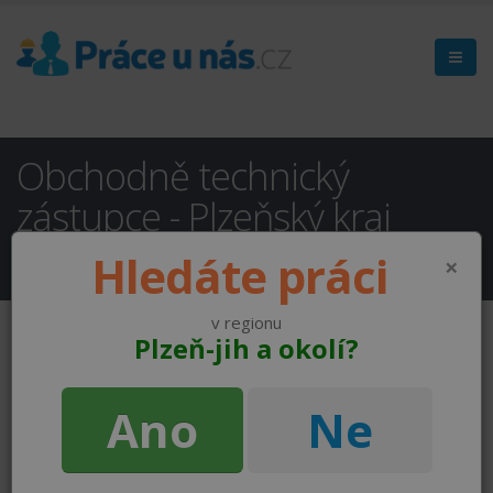
Obchodně technický
zástupce - Plzeňský kraj
Plzeň
( NEAKTUÁLNÍ )
Hledáte práci
×
v regionu
Plzeň-jih a okolí?
Ano
Ne