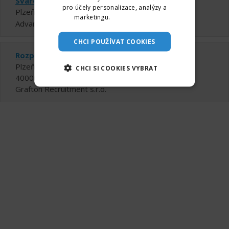
Svářeč MAG/CO2 (34-36.000 Kč)
pro účely personalizace, analýzy a
Plzeň-jih
marketingu.
Více informací
Advantage Consulting, s.r.o.
CHCI POUŽÍVAT COOKIES
Rozpočtář | Plzeň & Nepomuk
Plzeň-jih
CHCI SI COOKIES VYBRAT
40000 - 45000 Kč za měsíc
Grafton Recruitment s.r.o.