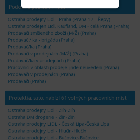
Podobné pozice v Praze
Ostraha prodejny Lidl - Praha (Praha 17 - Řepy)
Ostraha prodejen Lidl, Kaufland, DM - celá Praha (Praha)
Prodavači smíšeného zboží (M/Ž) (Praha)
Prodavač / ka - brigáda (Praha)
Prodavač/ka (Praha)
Prodavači v prodejnách (M/Ž) (Praha)
Prodavač/ka v prodejnách (Praha)
Pracovníci v oblasti prodeje jinde neuvedení (Praha)
Prodavači v prodejnách (Praha)
Prodavači (Praha)
Protektia, s.r.o. nabízí 61 volných pracovních míst
Ostraha prodejny Lidl - Zlín-Zlín
Ostraha DM drogerie - Zlín-Zlín
Ostraha prodejny LIDL - Česká Lípa-Česká Lípa
Ostraha prodejny Lidl - Hlučín-Hlučín
Ostraha prodejny Lidl - Bučovice-Bučovice