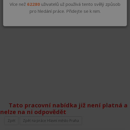
Více než
62280
uživatelů už používá tento svělý způsob
pro hledání práce. Přidejte se k nim.
Tato pracovní nabídka již není platná a
nelze na ni odpovědět
Zpět
Zpět na práce Hlavní město Praha