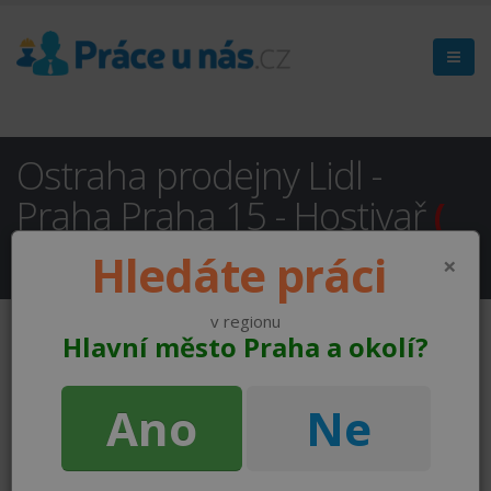
Ostraha prodejny Lidl -
Praha Praha 15 - Hostivař
(
NEAKTUÁLNÍ )
Hledáte práci
×
v regionu
Hlavní město Praha a okolí?
Ano
Ne