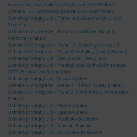
Asistent/ka personalisty/ky/výhradně OZP-Praha 4
Ostraha - LC Bystrovany (pouze OZP)-Bystrovany
Ostraha prodejny Lidl - Týnec nad Sázavou-Týnec nad
Sázavou
Ostraha DM drogerie - Praha 6 (Hradčany, Ruzyně,
Vokovice)-Praha 6
Ostraha DM drogerie - Praha 13 (Stodůlky)-Praha 13
Ostraha DM drogerie - Praha 8 (Kobylisy, Troja)-Praha 8
Ostraha prodejny Lidl - Český Brod-Český Brod
Ostraha prodejny Lidl - Frenštát pod Radhoštěm (pouze
OZP)-Frenštát po Radhoštěm
Ostraha prodejny Lidl -Vyškov-Vyškov
Ostraha DM drogerie - Praha 3 - Žižkov- Flora)-Praha 3
Ostraha DM drogerie - Praha 2 (Nové Město, Vinohrady)-
Praha 2
Ostraha prodejny Lidl - Opava-Opava
Ostraha prodejny Lidl - Opava-Opava
Ostraha prodejny Lidl - Studénka-Studénka
Ostraha prodejny Lidl - Blansko-Blansko
Ostraha prodejny Lidl - Boskovice-Boskovice