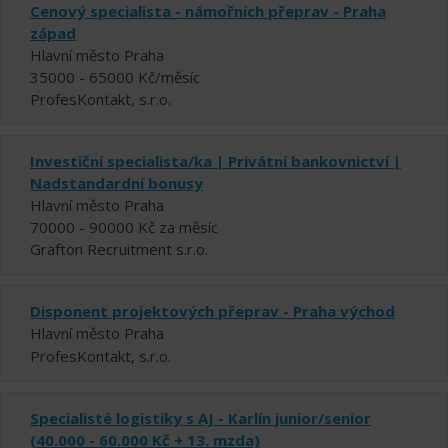
Cenový specialista - námořních přeprav - Praha
západ
Hlavní město Praha
35000 - 65000 Kč/měsíc
ProfesKontakt, s.r.o.
Investiční specialista/ka | Privátní bankovnictví |
Nadstandardní bonusy
Hlavní město Praha
70000 - 90000 Kč za měsíc
Grafton Recruitment s.r.o.
Disponent projektových přeprav - Praha východ
Hlavní město Praha
ProfesKontakt, s.r.o.
Specialisté logistiky s AJ - Karlín junior/senior
(40.000 - 60.000 Kč + 13. mzda)