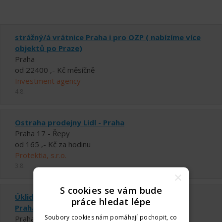
strážný/á vrátnice Praha i pro OZP ( nabízíme více
objektů po Praze)
Praha
od 22400 ,- Kč měsíčně
Investment agency
4.8.
Ostraha prodejny Lidl - Praha
Praha 17 - Řepy
od 165 ,- Kč za hodinu
Protektia, s.r.o.
3.8.
×
S cookies se vám bude
Úklidový pracovník (M/Ž) – mzda až 45 000 Kč -
práce hledat lépe
Praha a okolí
Soubory cookies nám pomáhají pochopit, co
Praha