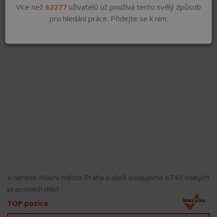
Více než
62277
uživatelů už používá tento svělý způsob
pro hledání práce. Přidejte se k nim.
V okrese Hlavní město Praha a okolí evidujeme 6740 volných
pracovních míst
TOP pozice