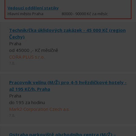
Vedoucí oddělení statiky
Hlavní město Praha
80000 - 90000 Kč za měsíc
Technik/čka úklidových zakázek - 45 000 Kč (region
Čechy)
Praha
od 45000 ,- Kč měsíčně
CORA PLUS s.r.o.
7.8.
Pracovník velínu (M/Ž) pro 4-5 hvězdičkové hotely -
až 195 Kč/h, Praha
Praha
do 195 za hodinu
Mark2 Corporation Czech a.s.
7.8.
Ostraha parkoviště obchodního centra (M/Ž) –