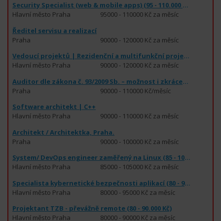
Security Specialist (web & mobile apps) (95 - 110.000 Kč)
Hlavní město Praha
95000 - 110000 Kč za měsíc
Ředitel servisu a realizací
Praha
90000 - 120000 Kč za měsíc
Vedoucí projektů | Rezidenční a multifunkční projekty
Hlavní město Praha
90000 - 120000 Kč za měsíc
Auditor dle zákona č. 93/2009 Sb. – možnost i zkráceného úvazku
Praha
90000 - 110000 Kč/měsíc
Software architekt | C++
Hlavní město Praha
90000 - 110000 Kč za měsíc
Architekt / Architektka, Praha.
Praha
90000 - 100000 Kč za měsíc
System/ DevOps engineer zaměřený na Linux (85 - 105.000 Kč)
Hlavní město Praha
85000 - 105000 Kč za měsíc
Specialista kybernetické bezpečnosti aplikací (80 - 95.000 Kč)
Hlavní město Praha
80000 - 95000 Kč za měsíc
Projektant TZB - převážně remote (80 - 90.000 Kč)
Hlavní město Praha
80000 - 90000 Kč za měsíc