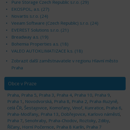
Pure Storage Czech Republic s.r.o. (29)
EKOSPOL, a.s. (27)
Novartis s.r.o. (24)
Veeam Software (Czech Republic) s.r.o. (24)
EVEREST Solutions s.r.o. (21)
Breadway a.s. (19)
Bohemia Properties a.s. (18)
VALEO AUTOKLIMATIZACE k.s. (18)
Zobrazit další zaměstnavatele v regionu Hlavní město
Praha
Obce v Praze
Praha
,
Praha 5
,
Praha 3
,
Praha 4
,
Praha 10
,
Praha 9
,
Praha 1
,
Novodvorská
,
Praha 8
,
Praha 2
,
Praha-Ruzyně
,
celá ČR
,
Šestajovice
,
Komořany
,
Vinoř
,
Kunratice
,
Praha 6
,
Praha-Modřany
,
Praha 13
,
Dobřejovice
,
Karlovo náměstí
,
Praha 7
,
Senohraby
,
Praha-Chodov
,
Roztoky
,
Zdiby
,
Říčany
,
Horní Počernice
,
Praha 8 Karlín
,
Praha 7