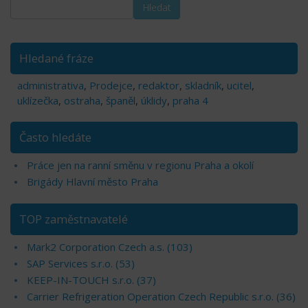
Hledané fráze
administrativa
,
Prodejce
,
redaktor
,
skladník
,
ucitel
,
uklízečka
,
ostraha
,
španěl
,
úklidy
,
praha 4
Často hledáte
Práce jen na ranní směnu v regionu Praha a okolí
Brigády Hlavní město Praha
TOP zaměstnavatelé
Mark2 Corporation Czech a.s. (103)
SAP Services s.r.o. (53)
KEEP-IN-TOUCH s.r.o. (37)
Carrier Refrigeration Operation Czech Republic s.r.o. (36)