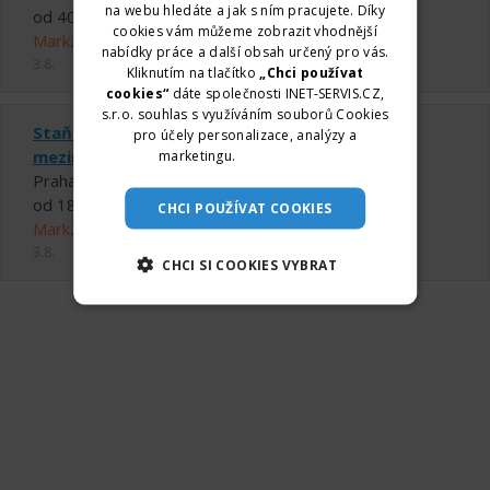
na webu hledáte a jak s ním pracujete. Díky
od 40000 ,- Kč do 45000 ,- Kč měsíčně
cookies vám můžeme zobrazit vhodnější
Mark2 Corporation Czech a.s.
nabídky práce a další obsah určený pro vás.
3.8.
Kliknutím na tlačítko
„Chci používat
cookies“
dáte společnosti INET-SERVIS.CZ,
s.r.o. souhlas s využíváním souborů Cookies
Staňte se součástí bezpečnostního týmu pro
pro účely personalizace, analýzy a
mezinárodní školu v Praze (M/Ž)
marketingu.
Více informací
Praha
od 180 ,- Kč do 200 ,- Kč za hodinu
CHCI POUŽÍVAT COOKIES
Mark2 Corporation Czech a.s.
3.8.
CHCI SI COOKIES VYBRAT