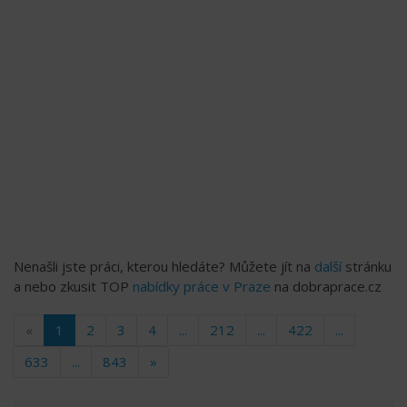
Nenašli jste práci, kterou hledáte? Můžete jít na
další
stránku
a nebo zkusit TOP
nabídky práce v Praze
na dobraprace.cz
«
1
2
3
4
...
212
...
422
...
633
...
843
»