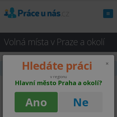
Volná místa v Praze a okolí
Hledáte práci
×
Hledané pracovní místo nebylo nalezeno
v regionu
Hlavní město Praha a okolí?
Ano
Ne