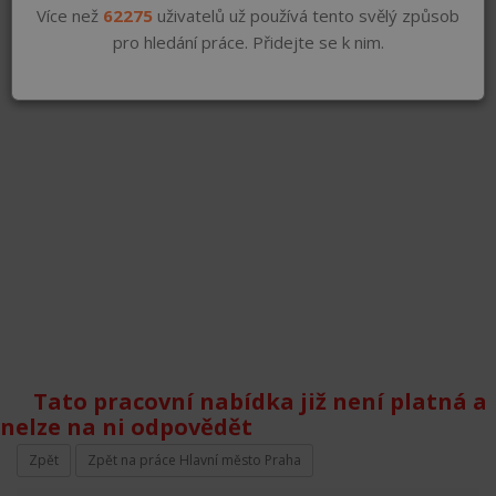
Více než
62275
uživatelů už používá tento svělý způsob
pro hledání práce. Přidejte se k nim.
Tato pracovní nabídka již není platná a
nelze na ni odpovědět
Zpět
Zpět na práce Hlavní město Praha