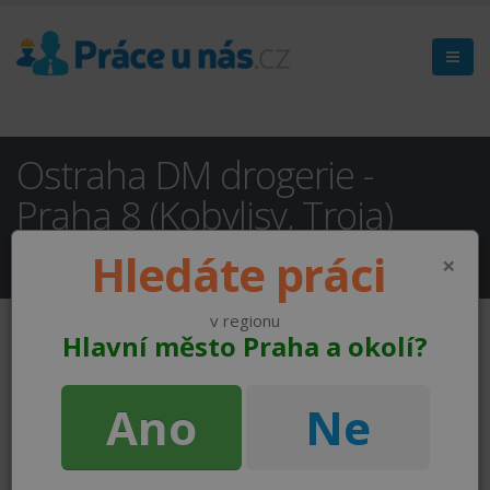
Ostraha DM drogerie -
Praha 8 (Kobylisy, Troja)
Praha 8
( NEAKTUÁLNÍ )
Hledáte práci
×
v regionu
Hlavní město Praha a okolí?
Ano
Ne