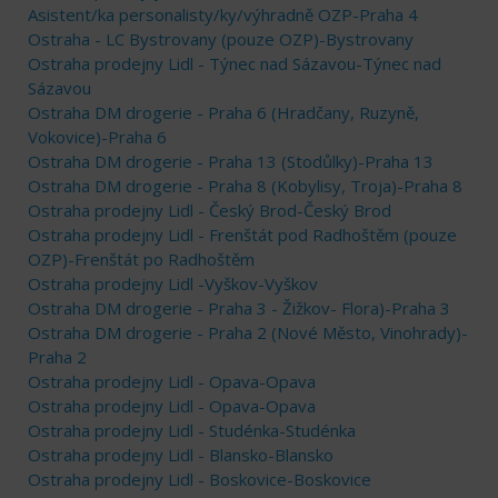
Asistent/ka personalisty/ky/výhradně OZP-Praha 4
Ostraha - LC Bystrovany (pouze OZP)-Bystrovany
Ostraha prodejny Lidl - Týnec nad Sázavou-Týnec nad
Sázavou
Ostraha DM drogerie - Praha 6 (Hradčany, Ruzyně,
Vokovice)-Praha 6
Ostraha DM drogerie - Praha 13 (Stodůlky)-Praha 13
Ostraha DM drogerie - Praha 8 (Kobylisy, Troja)-Praha 8
Ostraha prodejny Lidl - Český Brod-Český Brod
Ostraha prodejny Lidl - Frenštát pod Radhoštěm (pouze
OZP)-Frenštát po Radhoštěm
Ostraha prodejny Lidl -Vyškov-Vyškov
Ostraha DM drogerie - Praha 3 - Žižkov- Flora)-Praha 3
Ostraha DM drogerie - Praha 2 (Nové Město, Vinohrady)-
Praha 2
Ostraha prodejny Lidl - Opava-Opava
Ostraha prodejny Lidl - Opava-Opava
Ostraha prodejny Lidl - Studénka-Studénka
Ostraha prodejny Lidl - Blansko-Blansko
Ostraha prodejny Lidl - Boskovice-Boskovice