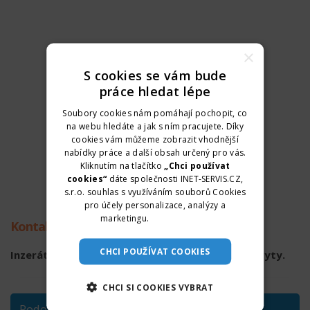
×
S cookies se vám bude
práce hledat lépe
Soubory cookies nám pomáhají pochopit, co
na webu hledáte a jak s ním pracujete. Díky
cookies vám můžeme zobrazit vhodnější
nabídky práce a další obsah určený pro vás.
Kliknutím na tlačítko
„Chci používat
cookies“
dáte společnosti INET-SERVIS.CZ,
s.r.o. souhlas s využíváním souborů Cookies
pro účely personalizace, analýzy a
marketingu.
Více informací
Kontaktní údaje
CHCI POUŽÍVAT COOKIES
Inzerát již není aktuální. Kontaktní údaje byly skryty.
CHCI SI COOKIES VYBRAT
Podobné pozice v Praze