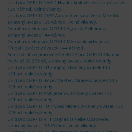
Úklid pro OZP/ID NAKIT Hradec králové, zkrácený úvazek
135 Kč/hod., volné víkendy.
Úklid pro OZP/ID JOPP Automotive s.r.o. Velké Meziříčí,
zkrácený úvazek 135 Kč/hod., volné víkendy.
Ostraha objektu pro OZP/ID Agroalfa Pelhřimov,
zkrácený úvazek 144 Kč/hod.
Ostraha objektu pro OZP/ID Mikrobiologický ústav
Třeboň, zkrácený úvazek 144 Kč/hod.
Administrativní pracovník/ce BOZP pro OZP/ID Olomouc,
mzda až 23 375 Kč, zkrácený úvazek, volné víkendy.
Úklid pro OZP/ID FÚ Znojmo, zkrácený úvazek 135
Kč/hod., volné víkendy.
Úklid pro OZP/ID Biocev Vestec, zkrácený úvazek 135
Kč/hod., volné víkendy.
Úklid pro OZP/ID PMS Jeseník, zkrácený úvazek 135
Kč/hod., volné víkendy.
Úklid pro OZP/ID FÚ Frýdek Místek, zkrácený úvazek 135
Kč/hod., volné víkendy.
Úklid pro OZP/ID RHI Magnesita Velké Opatovice,
zkrácený úvazek 135 Kč/hod., volné víkendy.
Úklid pro OZP/ID ZÚ Zlín, zkrácený úvazek 135 Kč/hod.,