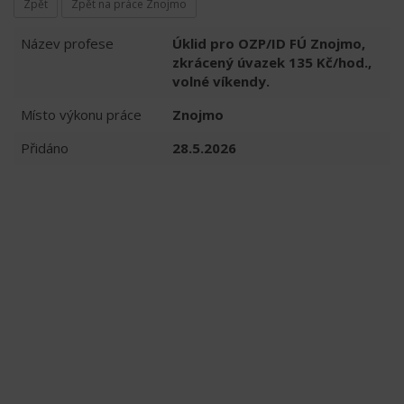
Zpět
Zpět na práce Znojmo
Název profese
Úklid pro OZP/ID FÚ Znojmo,
zkrácený úvazek 135 Kč/hod.,
volné víkendy.
Místo výkonu práce
Znojmo
Přidáno
28.5.2026