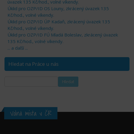
úvazek 135 Kč/hod., volné víkendy.
Úklid pro OZP/ID OS Louny, zkrácený úvazek 135
Kč/hod., volné víkendy.
Úklid pro OZP/ID ÚP Kadaň, zkrácený úvazek 135
Kč/hod., volné víkendy.
Úklid pro OZP/ID FÚ Mladá Boleslav, zkrácený úvazek
135 Kč/hod., volné víkendy.
... a další ...
Hledat na Práce u nás
Volná místa v ČR