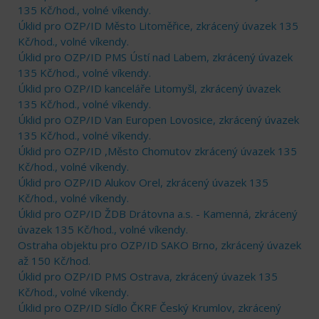
135 Kč/hod., volné víkendy.
Úklid pro OZP/ID Město Litoměřice, zkrácený úvazek 135
Kč/hod., volné víkendy.
Úklid pro OZP/ID PMS Ústí nad Labem, zkrácený úvazek
135 Kč/hod., volné víkendy.
Úklid pro OZP/ID kanceláře Litomyšl, zkrácený úvazek
135 Kč/hod., volné víkendy.
Úklid pro OZP/ID Van Europen Lovosice, zkrácený úvazek
135 Kč/hod., volné víkendy.
Úklid pro OZP/ID ,Město Chomutov zkrácený úvazek 135
Kč/hod., volné víkendy.
Úklid pro OZP/ID Alukov Orel, zkrácený úvazek 135
Kč/hod., volné víkendy.
Úklid pro OZP/ID ŽDB Drátovna a.s. - Kamenná, zkrácený
úvazek 135 Kč/hod., volné víkendy.
Ostraha objektu pro OZP/ID SAKO Brno, zkrácený úvazek
až 150 Kč/hod.
Úklid pro OZP/ID PMS Ostrava, zkrácený úvazek 135
Kč/hod., volné víkendy.
Úklid pro OZP/ID Sídlo ČKRF Český Krumlov, zkrácený