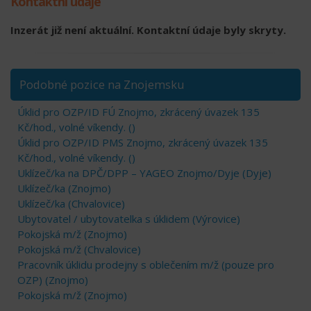
Kontaktní údaje
Inzerát již není aktuální. Kontaktní údaje byly skryty.
Podobné pozice na Znojemsku
Úklid pro OZP/ID FÚ Znojmo, zkrácený úvazek 135
Kč/hod., volné víkendy. ()
Úklid pro OZP/ID PMS Znojmo, zkrácený úvazek 135
Kč/hod., volné víkendy. ()
Uklízeč/ka na DPČ/DPP – YAGEO Znojmo/Dyje (Dyje)
Uklízeč/ka (Znojmo)
Uklízeč/ka (Chvalovice)
Ubytovatel / ubytovatelka s úklidem (Výrovice)
Pokojská m/ž (Znojmo)
Pokojská m/ž (Chvalovice)
Pracovník úklidu prodejny s oblečením m/ž (pouze pro
OZP) (Znojmo)
Pokojská m/ž (Znojmo)