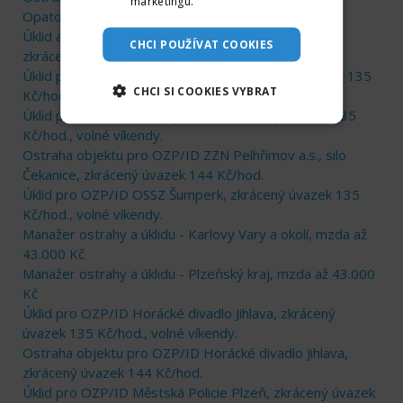
marketingu.
Více informací
Opatovice, zkrácený úvazek 144 Kč/hod.
Úklid a výdej obědů pro OZP/ID Conteg Pelhřimov,
CHCI POUŽÍVAT COOKIES
zkrácený úvazek 135 Kč/hod., volné víkendy.
Úklid pro OZP/ID PMS Kutná Hora, zkrácený úvazek 135
CHCI SI COOKIES VYBRAT
Kč/hod., volné víkendy.
Úklid pro OZP/ID PMS Nymburk, zkrácený úvazek 135
Kč/hod., volné víkendy.
Ostraha objektu pro OZP/ID ZZN Pelhřimov a.s., silo
Čekanice, zkrácený úvazek 144 Kč/hod.
Úklid pro OZP/ID OSSZ Šumperk, zkrácený úvazek 135
Kč/hod., volné víkendy.
Manažer ostrahy a úklidu - Karlovy Vary a okolí, mzda až
43.000 Kč
Manažer ostrahy a úklidu - Plzeňský kraj, mzda až 43.000
Kč
Úklid pro OZP/ID Horácké divadlo Jihlava, zkrácený
úvazek 135 Kč/hod., volné víkendy.
Ostraha objektu pro OZP/ID Horácké divadlo Jihlava,
zkrácený úvazek 144 Kč/hod.
Úklid pro OZP/ID Městská Policie Plzeň, zkrácený úvazek