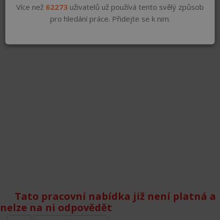
Více než
62273
uživatelů už používá tento svělý způsob
pro hledání práce. Přidejte se k nim.
Tato pracovní nabídka již není platná a
nelze na ni odpovědět