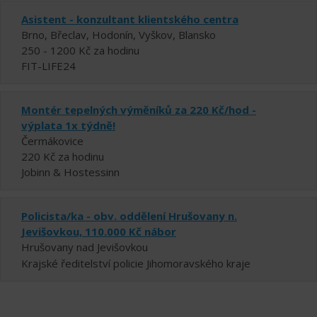
Asistent - konzultant klientského centra
Brno, Břeclav, Hodonín, Vyškov, Blansko
250 - 1200 Kč za hodinu
FIT-LIFE24
Montér tepelných výměníků za 220 Kč/hod -
výplata 1x týdně!
Čermákovice
220 Kč za hodinu
Jobinn & Hostessinn
Policista/ka - obv. oddělení Hrušovany n.
Jevišovkou, 110.000 Kč nábor
Hrušovany nad Jevišovkou
Krajské ředitelství policie Jihomoravského kraje