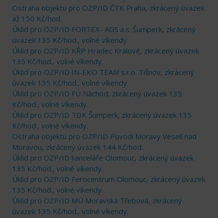
Ostraha objektu pro OZP/ID ČTK Praha, zkrácený úvazek
až 150 Kč/hod.
Úklid pro OZP/ID FORTEX- AGS a.s. Šumperk, zkrácený
úvazek 135 Kč/hod., volné víkendy.
Úklid pro OZP/ID KŘP Hradec Králové, zkrácený úvazek
135 Kč/hod., volné víkendy.
Úklid pro OZP/ID IN-EKO TEAM s.r.o. Tišnov, zkrácený
úvazek 135 Kč/hod., volné víkendy.
Úklid pro OZP/ID FÚ Náchod, zkrácený úvazek 135
Kč/hod., volné víkendy.
Úklid pro OZP/ID TDK Šumperk, zkrácený úvazek 135
Kč/hod., volné víkendy.
Ostraha objektu pro OZP/ID Povodí Moravy Veselí nad
Moravou, zkrácený úvazek 144 Kč/hod.
Úklid pro OZP/ID kanceláře Olomouc, zkrácený úvazek
135 Kč/hod., volné víkendy.
Úklid pro OZP/ID Ferocentrum Olomouc, zkrácený úvazek
135 Kč/hod., volné víkendy.
Úklid pro OZP/ID MÚ Moravská Třebová, zkrácený
úvazek 135 Kč/hod., volné víkendy.