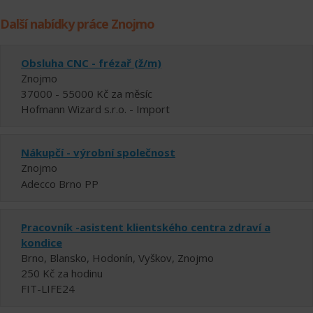
Další nabídky práce Znojmo
Obsluha CNC - frézař (ž/m)
Znojmo
37000 - 55000 Kč za měsíc
Hofmann Wizard s.r.o. - Import
Nákupčí - výrobní společnost
Znojmo
Adecco Brno PP
Pracovník -asistent klientského centra zdraví a
kondice
Brno, Blansko, Hodonín, Vyškov, Znojmo
250 Kč za hodinu
FIT-LIFE24