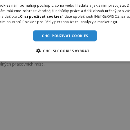
Rudolec
od 27328 ,- Kč
AGRO-OVIS spol. s r.o.
okies nám pomáhají pochopit, co na webu hledáte a jak s ním pracujete. D
vám můžeme zobrazit vhodnější nabídky práce a další obsah určený pro vás
na tlačítko
„Chci používat cookies“
dáte společnosti INET-SERVIS.CZ, s.r.o
Rudolec
od 25000 ,- Kč
AGRO-OVIS spol. s r.o.
ním souborů Cookies pro účely personalizace, analýzy a marketingu.
Více i
do 30000 ,- Kč
CHCI POUŽÍVAT COOKIES
Rudolec
od 25000 ,- Kč
AGRO-OVIS spol. s r.o.
do 30000 ,- Kč
CHCI SI COOKIES VYBRAT
lných pracovních míst .