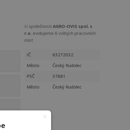
U společnosti
AGRO-OVIS spol. s
r.o.
evidujeme 6 volných pracovních
míst
IČ
63272032
Město
Český Rudolec
PSČ
37881
Město
Český Rudolec
×
pe