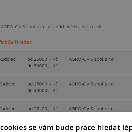
AGRO-OVIS spol. s r.o. v Jindřichově Hradci a okolí
dřichův Hradec
Rudolec
od 25000 ,- Kč
AGRO-OVIS spol. s r.o.
do 30000 ,- Kč
Rudolec
od 25000 ,- Kč
AGRO-OVIS spol. s r.o.
do 30000 ,- Kč
Rudolec
od 22400 ,- Kč
AGRO-OVIS spol. s r.o.
do 30000 ,- Kč
 cookies se vám bude práce hledat lé