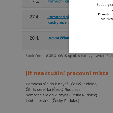
17.6.
Pomocní kuchaři
Český 
Soubory co
Kliknutím 
27.4.
Pomocná síla do
Český 
využívá
kuchyně, mytí nádobí
20.4.
Hlavní číšník / servírka
Český 
Společnost
AGRO-OVIS spol. s r.o.
vystavuje 6 vo
Již neaktuální pracovní místa
Pomocná síla do kuchyně (Český Rudolec)
Číšník, servírka (Český Rudolec)
pomocná síla do kuchyně (Český Rudolec)
číšník, servírka (Český Rudolec)