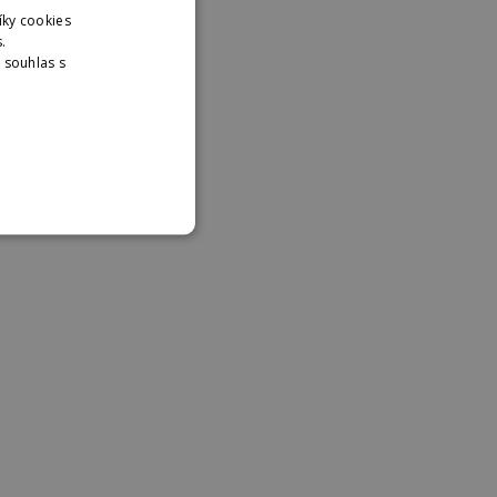
íky cookies
.
. souhlas s
nformací