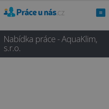
Nabídka práce - AquaKlim,
s.r.o.