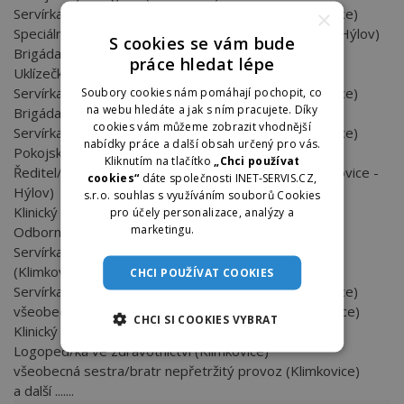
Servírka/číšník - obsluha veřejných provozů (Klimkovice)
×
Speciální pedagog/žka ve zdravotnictví (Klimkovice - Hýlov)
S cookies se vám bude
Brigáda - servírka/číšník veřejné provozy (Klimkovice)
práce hledat lépe
Uklízečka brigáda (Klimkovice)
Servírka/číšník - obsluha veřejných provozů (Klimkovice)
Soubory cookies nám pomáhají pochopit, co
na webu hledáte a jak s ním pracujete. Díky
Brigáda - servírka/číšník veřejné provozy (Klimkovice)
cookies vám můžeme zobrazit vhodnější
Servírka/číšník - obsluha veřejných provozů (Klimkovice)
nabídky práce a další obsah určený pro vás.
Pokojská/uklízečka brigáda (Klimkovice)
Kliknutím na tlačítko
„Chci používat
Ředitel/ředitelka úseku obchodu a marketingu (Klimkovice -
cookies“
dáte společnosti INET-SERVIS.CZ,
Hýlov)
s.r.o. souhlas s využíváním souborů Cookies
Klinický logoped/logopedka (Klimkovice)
pro účely personalizace, analýzy a
marketingu.
Více informací
Odborný fitness instruktor/ka (Klimkovice-Hýlov)
Servírka/číšník - obsluha jídelen na dětském oddělení
(Klimkovice)
CHCI POUŽÍVAT COOKIES
Servírka/číšník - obsluha veřejných provozů (Klimkovice)
všeobecná sestra/bratr nepřetržitý provoz (Klimkovice)
CHCI SI COOKIES VYBRAT
Klinický logoped/logopedka (Klimkovice)
Logoped/ka ve zdravotnictví (Klimkovice)
všeobecná sestra/bratr nepřetržitý provoz (Klimkovice)
a další .......