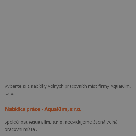
Vyberte si z nabídky volných pracovních míst firmy AquaKlim,
s.r.o.
Nabídka práce - AquaKlim, s.r.o.
Společnost
AquaKlim, s.r.o.
neevidujeme žádná volná
pracovní místa .