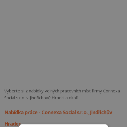
Vyberte si z nabídky volných pracovních míst firmy Connexa
Social s.r.o. v Jindřichově Hradci a okolí
Nabídka práce - Connexa Social s.r.o., Jindřichův
Hradec