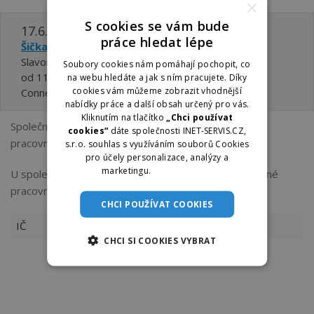
×
S cookies se vám bude
17.6.
práce hledat lépe
Šička (M/Ž)
Slavonice
Soubory cookies nám pomáhají pochopit, co
od 11200 ,- Kč
na webu hledáte a jak s ním pracujete. Díky
cookies vám můžeme zobrazit vhodnější
Connexa Social s.r.o.
nabídky práce a další obsah určený pro vás.
Kliknutím na tlačítko
„Chci používat
Společnost
Connexa Social s.r.o.
vystavuje 1 volné
cookies“
dáte společnosti INET-SERVIS.CZ,
pracovní místo .
s.r.o. souhlas s využíváním souborů Cookies
pro účely personalizace, analýzy a
marketingu.
Více informací
U společnosti
Connexa Social s.r.o.
evidujeme 1 volné
pracovní místo
CHCI POUŽÍVAT COOKIES
IČ
19612311
CHCI SI COOKIES VYBRAT