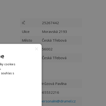
IČ
25267442
Ulice
Moravská 2193
Město
Česká Třebová
×
PSČ
56002
pe
Město
Česká Třebová
íky cookies
.
Kontakty
. souhlas s
nformací
Kontakt
Hrůzová Pavlína
Telefon
465532216
Email
personalni@drumel.cz