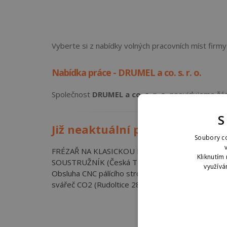
Vyberte si z nabídky volných pracovních míst firmy
Nabídka práce - DRUMEL a co. s. r. o.
Společnost
DRUMEL a co. s. r. o.
neevidujeme žádn
S
Již neaktuální pracovní místa
Soubory co
FRÉZAŘ NA KLASICKOU FRÉZU (Česká Třebová)
Kliknutím 
SOUSTRUŽNÍK (Česká Třebová)
využívá
Obsluha CNC pálícího stroje-laser (Rudoltice 289)
svářeč CO2 (Rudoltice 289)