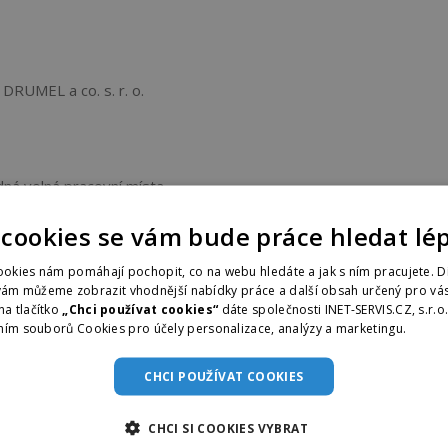
 DRUMEL a co. s. r. o.
á volná pracovní místa .
 cookies se vám bude práce hledat lé
okies nám pomáhají pochopit, co na webu hledáte a jak s ním pracujete. D
vám můžeme zobrazit vhodnější nabídky práce a další obsah určený pro vás
na tlačítko
„Chci používat cookies“
dáte společnosti INET-SERVIS.CZ, s.r.o
ním souborů Cookies pro účely personalizace, analýzy a marketingu.
Více i
CHCI POUŽÍVAT COOKIES
CHCI SI COOKIES VYBRAT