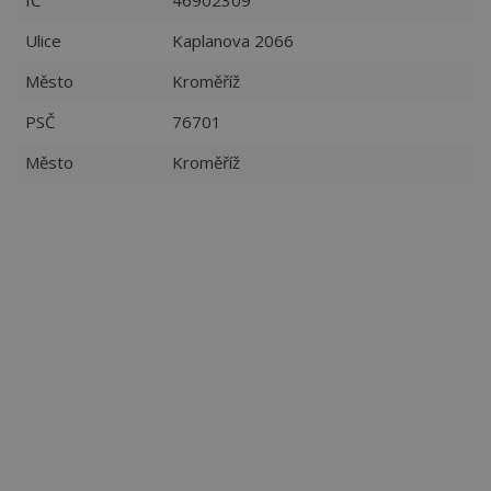
IČ
46902309
Ulice
Kaplanova 2066
Město
Kroměříž
PSČ
76701
Město
Kroměříž