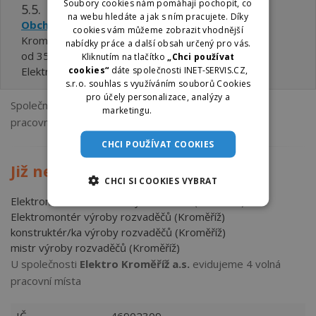
Soubory cookies nám pomáhají pochopit, co
5.5.
na webu hledáte a jak s ním pracujete. Díky
Obchodní referenti
cookies vám můžeme zobrazit vhodnější
Kroměříž
nabídky práce a další obsah určený pro vás.
od 35000 ,- Kč do 45000 ,- Kč
Kliknutím na tlačítko
„Chci používat
cookies“
dáte společnosti INET-SERVIS.CZ,
Elektro Kroměříž a.s.
s.r.o. souhlas s využíváním souborů Cookies
pro účely personalizace, analýzy a
Společnost
Elektro Kroměříž a.s.
vystavuje 4 volná
marketingu.
Více informací
pracovní místa .
CHCI POUŽÍVAT COOKIES
Již neaktuální pracovní místa
CHCI SI COOKIES VYBRAT
Elektromechanici elektrických zařízení (Kroměříž)
Elektromontér výroby rozvaděčů (Kroměříž)
konstruktér/ka výroby rozvaděčů (Kroměříž)
mistr výroby rozvaděčů (Kroměříž)
U společnosti
Elektro Kroměříž a.s.
evidujeme 4 volná
pracovní místa