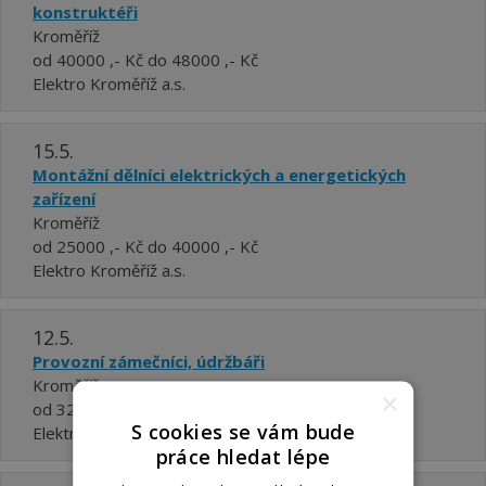
konstruktéři
Kroměříž
od 40000 ,- Kč do 48000 ,- Kč
Elektro Kroměříž a.s.
15.5.
Montážní dělníci elektrických a energetických
zařízení
Kroměříž
od 25000 ,- Kč do 40000 ,- Kč
Elektro Kroměříž a.s.
12.5.
Provozní zámečníci, údržbáři
Kroměříž
×
od 32000 ,- Kč do 40000 ,- Kč
S cookies se vám bude
Elektro Kroměříž a.s.
práce hledat lépe