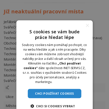
Již neaktuální pracovní místa
Jeřábníci (Sviadnov)
×
Svářeč/ka kovů (Ostrava)
S cookies se vám bude
Svářeč/ka kovů (Ostrava)
práce hledat lépe
Technický pracovník/ce - koordinátor/ka projektu (Ostrava)
Obchodní referent/ka (Ostrava)
Soubory cookies nám pomáhají pochopit, co
Technický pracovník/ce - BOZP a PO (Ostrava)
na webu hledáte a jak s ním pracujete. Díky
Technolog/žka svařování (Ostrava)
cookies vám můžeme zobrazit vhodnější
nabídky práce a další obsah určený pro vás.
Montér/ka potrubář/ka specialista/tka (Ostrava)
Kliknutím na tlačítko
„Chci používat
Montér/ka potrubář/ka specialista/tka (Ostrava)
cookies“
dáte společnosti INET-SERVIS.CZ,
Technolog/žka svařování (Ostrava)
s.r.o. souhlas s využíváním souborů Cookies
Montér/ka potrubář/ka specialista/tka (Ostrava)
pro účely personalizace, analýzy a
Svářeč/ka kovů (Ostrava)
marketingu.
Více informací
IČ
15504140
CHCI POUŽÍVAT COOKIES
Ulice
Ruská 1162
Město
Ostrava
CHCI SI COOKIES VYBRAT