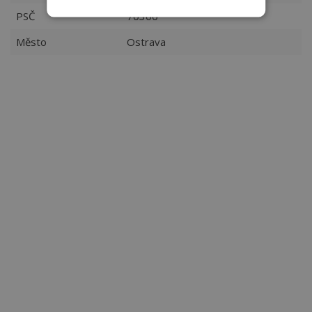
PSČ
70300
Město
Ostrava