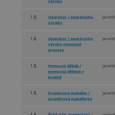
výroby
1.8.
Operátor / operátorka
Jaromě
výroby
1.8.
Operátor / operátorka
Jaromě
výroby chemické
procesy
1.8.
Pomocný dělník /
Jaromě
pomocná dělnice v
kvalitě
1.8.
Projektový manažer /
Jaromě
projektová manažerka
1.8.
Řidič VZV, manipulant /
Jaromě