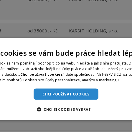
ř
od 35000 ,- Kč
KARSIT HOLDING, s.r.o.
ř
od 28000 ,- Kč
KARSIT HOLDING, s.r.o.
 cookies se vám bude práce hledat lé
okies nám pomáhají pochopit, co na webu hledáte a jak s ním pracujete. D
ř
od 45000 ,- Kč
KARSIT HOLDING, s.r.o.
vám můžeme zobrazit vhodnější nabídky práce a další obsah určený pro vás
na tlačítko
„Chci používat cookies“
dáte společnosti INET-SERVIS.CZ, s.r.o
ním souborů Cookies pro účely personalizace, analýzy a marketingu.
Více i
ř
od 45000 ,- Kč
KARSIT HOLDING, s.r.o.
CHCI POUŽÍVAT COOKIES
CHCI SI COOKIES VYBRAT
ř
od 35000 ,- Kč
KARSIT HOLDING, s.r.o.