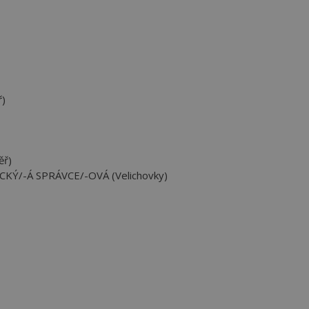
ř)
ěř)
KÝ/-Á SPRÁVCE/-OVÁ (Velichovky)