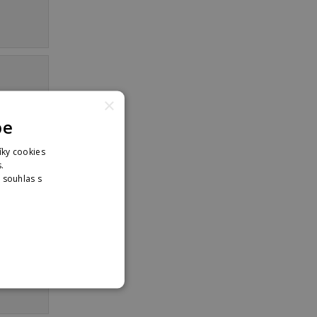
×
pe
íky cookies
.
. souhlas s
nformací