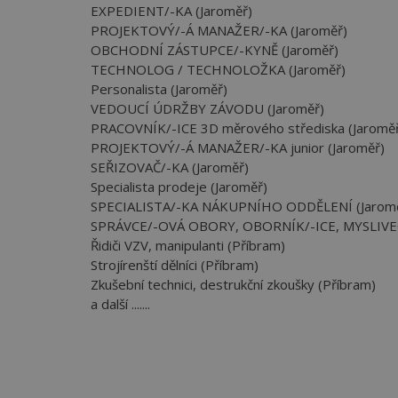
EXPEDIENT/-KA (Jaroměř)
PROJEKTOVÝ/-Á MANAŽER/-KA (Jaroměř)
OBCHODNÍ ZÁSTUPCE/-KYNĚ (Jaroměř)
TECHNOLOG / TECHNOLOŽKA (Jaroměř)
Personalista (Jaroměř)
VEDOUCÍ ÚDRŽBY ZÁVODU (Jaroměř)
PRACOVNÍK/-ICE 3D měrového střediska (Jaromě
PROJEKTOVÝ/-Á MANAŽER/-KA junior (Jaroměř)
SEŘIZOVAČ/-KA (Jaroměř)
Specialista prodeje (Jaroměř)
SPECIALISTA/-KA NÁKUPNÍHO ODDĚLENÍ (Jarom
SPRÁVCE/-OVÁ OBORY, OBORNÍK/-ICE, MYSLIVEC
Řidiči VZV, manipulanti (Příbram)
Strojírenští dělníci (Příbram)
Zkušební technici, destrukční zkoušky (Příbram)
a další .......