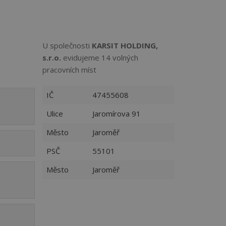
U společnosti
KARSIT HOLDING,
s.r.o.
evidujeme 14 volných
pracovních míst
IČ
47455608
Ulice
Jaromírova 91
Město
Jaroměř
PSČ
55101
Město
Jaroměř