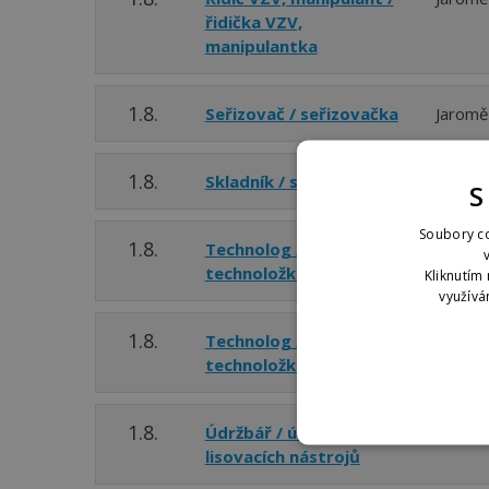
řidička VZV,
manipulantka
1.8.
Seřizovač / seřizovačka
Jaromě
1.8.
Skladník / skladnice
Jaromě
S
Soubory co
1.8.
Technolog /
Jaromě
technoložka lisování
Kliknutím 
využívá
1.8.
Technolog /
Jaromě
technoložka svařování
1.8.
Údržbář / údržbářka
Jaromě
lisovacích nástrojů