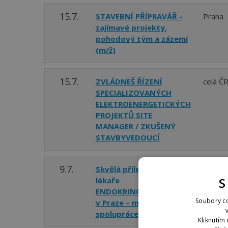
15.7.
STAVEBNÍ PŘÍPRAVÁŘ -
Praha
zajímavé projekty,
pohodový tým a zázemí
(m/ž)
15.7.
ZVLÁDNEŠ ŘÍZENÍ
celá Č
SPECIALIZOVANÝCH
ELEKTROENERGETICKÝCH
PROJEKTŮ SITE
MANAGER / ZKUŠENÝ
STAVBYVEDOUCÍ
9.7.
Skvělá příležitost pro
Praha
S
lékaře
ENDOKRINOLOGA (m/ž)
Soubory co
v Praze – možnosti
spolupráce dohodou
Kliknutím 