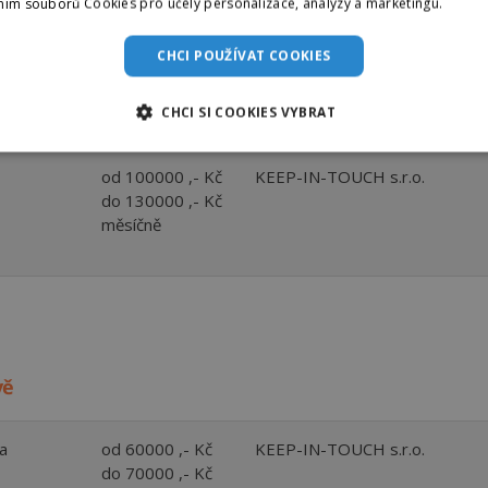
ním souborů Cookies pro účely personalizace, analýzy a marketingu.
Více i
od 100000 ,- Kč
KEEP-IN-TOUCH s.r.o.
CHCI POUŽÍVAT COOKIES
do 110000 ,- Kč
měsíčně
CHCI SI COOKIES VYBRAT
od 100000 ,- Kč
KEEP-IN-TOUCH s.r.o.
do 130000 ,- Kč
měsíčně
vě
a
od 60000 ,- Kč
KEEP-IN-TOUCH s.r.o.
do 70000 ,- Kč