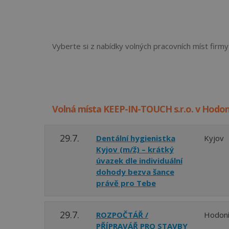
Vyberte si z nabídky volných pracovních míst fir
Volná místa KEEP-IN-TOUCH s.r.o. v Hodo
29.7.
Dentální hygienistka
Kyjov
Kyjov (m/ž) – krátký
úvazek dle individuální
dohody bezva šance
právě pro Tebe
29.7.
ROZPOČTÁŘ /
Hodon
PŘÍPRAVÁŘ PRO STAVBY