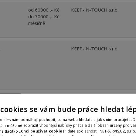
od 60000 ,- Kč
KEEP-IN-TOUCH s.r.o.
do 70000 ,- Kč
měsíčně
R
KEEP-IN-TOUCH s.r.o.
od 100000 ,- Kč
KEEP-IN-TOUCH s.r.o.
 cookies se vám bude práce hledat lé
do 130000 ,- Kč
měsíčně
okies nám pomáhají pochopit, co na webu hledáte a jak s ním pracujete. D
vám můžeme zobrazit vhodnější nabídky práce a další obsah určený pro vás
na tlačítko
„Chci používat cookies“
dáte společnosti INET-SERVIS.CZ, s.r.o