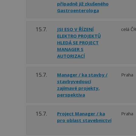
případně již zkušeného
Gastroenterologa
15.7.
JSI ESO V ŘÍZENÍ
celá Č
ELEKTRO PROJEKTŮ
HLEDÁ SE PROJECT
MANAGER S
AUTORIZACÍ
15.7.
Manager / ka stavby /
Praha
stavbyvedoucí
zajímavé projekty,
perspektiva
15.7.
Project Manager / ka
Praha
pro oblast stavebnictví