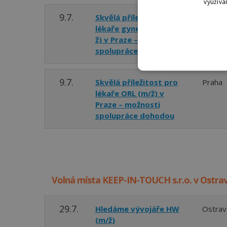
využívá
9.7.
Skvělá příležitost pro
Praha
lékaře gynekologa (m/
ž) v Praze – možnosti
spolupráce dohodou
9.7.
Skvělá příležitost pro
Praha
lékaře ORL (m/ž) v
Praze – možnosti
spolupráce dohodou
Volná místa KEEP-IN-TOUCH s.r.o. v Ostra
29.7.
Hledáme vývojáře HW
Ostrav
(m/ž)