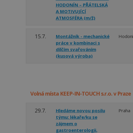
HODONÍN – PŘÁTELSKÁ
A MOTIVUJÍCÍ
ATMOSFÉRA (m/ž)
15.7.
Montážník - mechanické
Hodon
práce v kombinaci s
dílčím svařováním
(kusová výroba)
Volná místa KEEP-IN-TOUCH s.r.o. v Praze
29.7.
Hledáme novou posilu
Praha
týmu: lékaře/ku se
zájmem o
gastroenterologii,