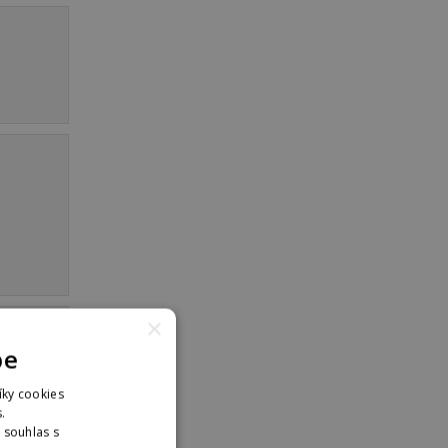
×
pe
íky cookies
.
. souhlas s