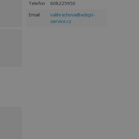
Telefon
608225950
Email
valihrachova@adept-
service.cz