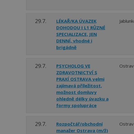
29.7.
LÉKAŘ/KA ÚVAZEK
Jablun
DOHODOU I L1 RŮZNÉ
SPECIALIZACE, JEN
DENNÍ, vhodné i
brigádně
29.7.
PSYCHOLOG VE
Ostrav
ZDRAVOTNICTVÍ S
PRAXÍ OSTRAVA velmi
zajímavá příležitost,
možnost domluvy
ohledně délky úvazku a
formy spolupráce
29.7.
Rozpočtář/obchodní
Ostrav
manažer Ostrava (m/ž)