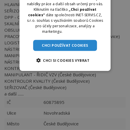
nabídky práce a další obsah určený pro vás.
HLAVNÍ ÚČETNÍ (České Budějovice)
Kliknutím na tlačítko
„Chci používat
SEŘIZOVAČ (České Budějovice)
cookies“
dáte společnosti INET-SERVIS.CZ,
DPP - OBSLUHA STROJŮ (České Budějovice)
s.r.o. souhlas s využíváním souborů Cookies
SKALNÍK / SKLADNICE (České Budějovice)
pro účely personalizace, analýzy a
OBSLUHA STROJŮ (České Budějovice)
marketingu.
Více informací
PRACOVNÍK/ICE NÁKUPU - LOGISTIK (České Budějovice)
LOGISTIK - PLÁNOVAČ (České Budějovice)
CHCI POUŽÍVAT COOKIES
NÁSTROJAŘ (České Budějovice)
MANIPULANT - ŘIDIČ VZV (České Budějovice)
CHCI SI COOKIES VYBRAT
NÁSTROJAŘ (České Budějovice)
KONTROLOR KVALITY (České Budějovice)
MANIPULANT - ŘIDIČ VZV (České Budějovice)
KONTROLOR KVALITY (České Budějovice)
SEŘIZOVAČ (České Budějovice)
a další .......
IČ
60875895
Ulice
Novohradská
Město
České Budějovice