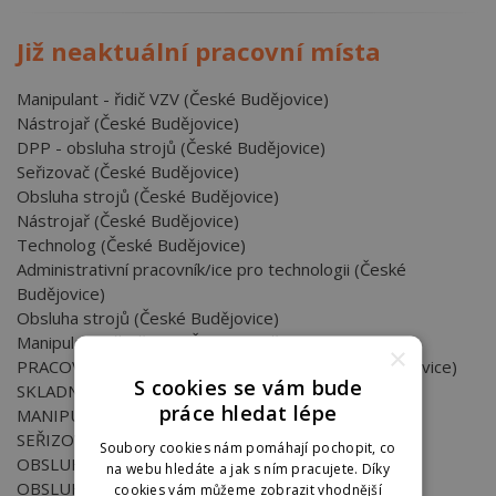
Již neaktuální pracovní místa
Manipulant - řidič VZV (České Budějovice)
Nástrojař (České Budějovice)
DPP - obsluha strojů (České Budějovice)
Seřizovač (České Budějovice)
Obsluha strojů (České Budějovice)
Nástrojař (České Budějovice)
Technolog (České Budějovice)
Administrativní pracovník/ice pro technologii (České
Budějovice)
Obsluha strojů (České Budějovice)
Manipulant - řidič VZV (České Budějovice)
×
PRACOVNÍK/ICE NÁKUPU - LOGISTIK (České Budějovice)
S cookies se vám bude
SKLADNÍK / SKLADNICE (České Budějovice)
práce hledat lépe
MANIPULANT - ŘIDIČ VZV (České Budějovice)
SEŘIZOVAČ (České Budějovice)
Soubory cookies nám pomáhají pochopit, co
OBSLUHA STROJŮ (České Budějovice)
na webu hledáte a jak s ním pracujete. Díky
OBSLUHA STROJŮ (České Budějovice)
cookies vám můžeme zobrazit vhodnější