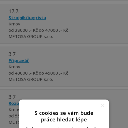
17.7.
Strojník/bagrista
Krnov
od 38000 ,- Kč do 47000 ,- Kč
METOSA GROUP s.r.o.
3.7.
Přípravář
Krnov
od 40000 ,- Kč do 45000 ,- Kč
METOSA GROUP s.r.o.
3.7.
Rozpočtář
×
Krnov
S cookies se vám bude
od 55000 ,- Kč do 70000 ,- Kč
práce hledat lépe
METOSA GROUP s.r.o.