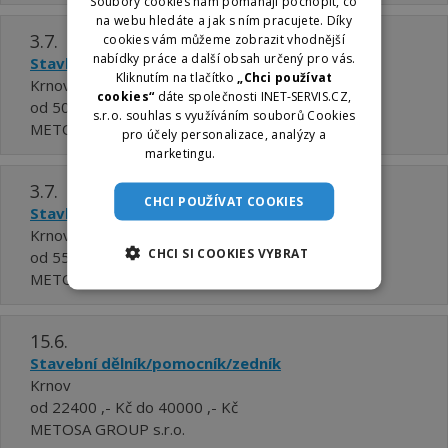
Soubory cookies nám pomáhají pochopit, co
na webu hledáte a jak s ním pracujete. Díky
3.7.
cookies vám můžeme zobrazit vhodnější
nabídky práce a další obsah určený pro vás.
Stavbyvedoucí - vedoucí stavby
Kliknutím na tlačítko
„Chci používat
Krnov
cookies“
dáte společnosti INET-SERVIS.CZ,
od 50000 ,- Kč do 70000 ,- Kč
s.r.o. souhlas s využíváním souborů Cookies
METOSA GROUP s.r.o.
pro účely personalizace, analýzy a
marketingu.
Více informací
3.7.
CHCI POUŽÍVAT COOKIES
Stavbyvedoucí vodohospodářských staveb
Krnov
CHCI SI COOKIES VYBRAT
od 55000 ,- Kč do 70000 ,- Kč
METOSA GROUP s.r.o.
15.6.
Stavební dělník/pomocník/zedník
Krnov
od 22400 ,- Kč do 40000 ,- Kč
METOSA GROUP s.r.o.