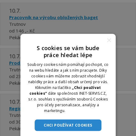
10.7.
Pracovník na výrobu obložených baget
Trutnov
od 146 ,- Kč
Pekárny a cukrárny Náchod, a.s.
×
S cookies se vám bude
práce hledat lépe
10.7.
Prodavač/prodavačka v prodejně u Kubíčka
Soubory cookies nám pomáhají pochopit, co
Trutnov
na webu hledáte a jak s ním pracujete. Díky
od 23600 ,- Kč
cookies vám můžeme zobrazit vhodnější
nabídky práce a další obsah určený pro vás.
Pekárny a cukrárny Náchod, a.s.
Kliknutím na tlačítko
„Chci používat
cookies“
dáte společnosti INET-SERVIS.CZ,
s.r.o. souhlas s využíváním souborů Cookies
10.7.
pro účely personalizace, analýzy a
Regionální manažer - manažerka prodeje
marketingu.
Více informací
Trutnov
od 30000 ,- Kč
CHCI POUŽÍVAT COOKIES
Pekárny a cukrárny Náchod, a.s.