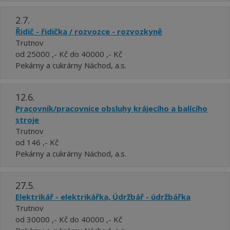
2.7.
Řidič - řidička / rozvozce - rozvozkyně
Trutnov
od 25000 ,- Kč do 40000 ,- Kč
Pekárny a cukrárny Náchod, a.s.
12.6.
Pracovník/pracovnice obsluhy krájecího a balícího
stroje
Trutnov
od 146 ,- Kč
Pekárny a cukrárny Náchod, a.s.
27.5.
Elektrikář - elektrikářka, Údržbář - údržbářka
Trutnov
od 30000 ,- Kč do 40000 ,- Kč