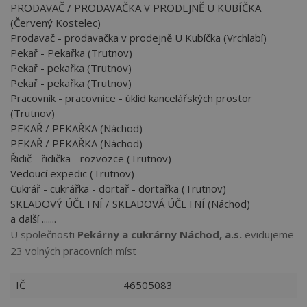
PRODAVAČ / PRODAVAČKA V PRODEJNĚ U KUBÍČKA
(Červený Kostelec)
Prodavač - prodavačka v prodejně U Kubíčka (Vrchlabí)
Pekař - Pekařka (Trutnov)
Pekař - pekařka (Trutnov)
Pekař - pekařka (Trutnov)
Pracovník - pracovnice - úklid kancelářských prostor
(Trutnov)
PEKAŘ / PEKAŘKA (Náchod)
PEKAŘ / PEKAŘKA (Náchod)
Řidič - řidička - rozvozce (Trutnov)
Vedoucí expedic (Trutnov)
Cukrář - cukrářka - dortař - dortařka (Trutnov)
SKLADOVÝ ÚČETNÍ / SKLADOVÁ ÚČETNÍ (Náchod)
a další .......
U společnosti
Pekárny a cukrárny Náchod, a.s.
evidujeme
23 volných pracovních míst
IČ
46505083