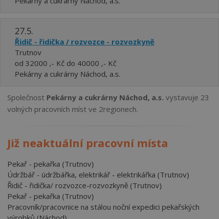
Pekárny a cukrárny Náchod, a.s.
27.5.
Řidič - řidička / rozvozce - rozvozkyně
Trutnov
od 32000 ,- Kč do 40000 ,- Kč
Pekárny a cukrárny Náchod, a.s.
Společnost
Pekárny a cukrárny Náchod, a.s.
vystavuje 23
volných pracovních míst ve 2regionech.
Již neaktuální pracovní místa
Pekař - pekařka (Trutnov)
Údržbář - údržbářka, elektrikář - elektrikářka (Trutnov)
Řidič - řidička/ rozvozce-rozvozkyně (Trutnov)
Pekař - pekařka (Trutnov)
Pracovník/pracovnice na stálou noční expedici pekařských
výrobků (Náchod)