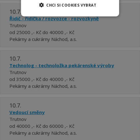
CHCI SI COOKIES VYBRAT
10.7.
Řidič - řidička / rozvozce - rozvozkyně
Trutnov
od 25000 ,- Kč do 40000 ,- Kč
Pekárny a cukrárny Náchod, a.s.
10.7.
Technolog - technoložka pekárenské výroby
Trutnov
od 35000 ,- Kč do 40000 ,- Kč
Pekárny a cukrárny Náchod, a.s.
10.7.
Vedoucí směny
Trutnov
od 40000 ,- Kč do 60000 ,- Kč
Pekárny a cukrárny Náchod, a.s.