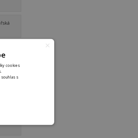
eřská
×
eřská
pe
íky cookies
.
eřská
. souhlas s
nformací
eřská