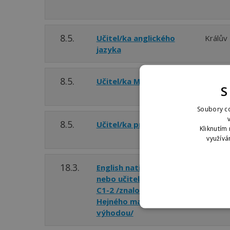
8.5.
Učitel/ka anglického
Králův
jazyka
8.5.
Učitel/ka MŠ
Králův
S
Soubory co
8.5.
Učitel/ka pro 1. stupeň
Králův
Kliknutím 
využívá
18.3.
English native speaker
Králův
nebo učitel angličtiny
C1-2 /znalost clil a
Hejného matematiky
výhodou/