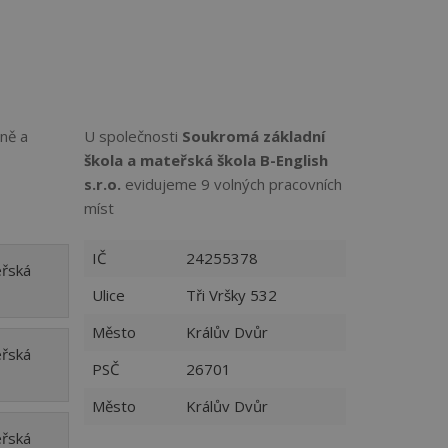
uně a
U společnosti
Soukromá základní
škola a mateřská škola B-English
s.r.o.
evidujeme 9 volných pracovních
míst
IČ
24255378
eřská
Ulice
Tři Vršky 532
Město
Králův Dvůr
eřská
PSČ
26701
Město
Králův Dvůr
eřská