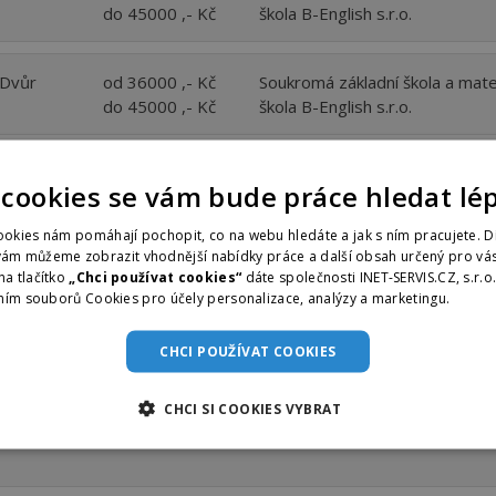
do 45000 ,- Kč
škola B-English s.r.o.
 Dvůr
od 36000 ,- Kč
Soukromá základní škola a mat
do 45000 ,- Kč
škola B-English s.r.o.
 Dvůr
od 30000 ,- Kč
Soukromá základní škola a mat
 cookies se vám bude práce hledat lé
do 38000 ,- Kč
škola B-English s.r.o.
okies nám pomáhají pochopit, co na webu hledáte a jak s ním pracujete. D
vám můžeme zobrazit vhodnější nabídky práce a další obsah určený pro vás
 Dvůr
od 36000 ,- Kč
Soukromá základní škola a mat
na tlačítko
„Chci používat cookies“
dáte společnosti INET-SERVIS.CZ, s.r.o
do 45000 ,- Kč
škola B-English s.r.o.
ním souborů Cookies pro účely personalizace, analýzy a marketingu.
Více i
CHCI POUŽÍVAT COOKIES
 Dvůr
od 40000 ,- Kč
Soukromá základní škola a mat
do 50000 ,- Kč
škola B-English s.r.o.
CHCI SI COOKIES VYBRAT