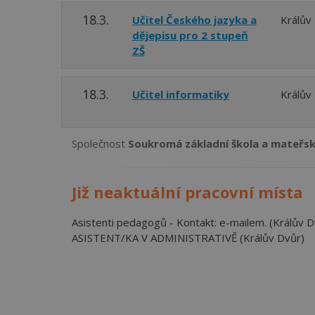
18.3.
Učitel Českého jazyka a
Králův
dějepisu pro 2 stupeň
ZŠ
18.3.
Učitel informatiky
Králův
Společnost
Soukromá základní škola a mateřská 
Již neaktuální pracovní místa
Asistenti pedagogů - Kontakt: e-mailem. (Králův D
ASISTENT/KA V ADMINISTRATIVĚ (Králův Dvůr)