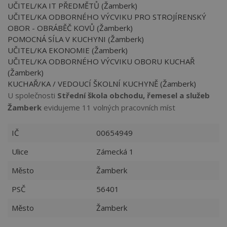
UČITEL/KA IT PŘEDMĚTŮ (Žamberk)
UČITEL/KA ODBORNÉHO VÝCVIKU PRO STROJÍRENSKÝ
OBOR - OBRÁBĚČ KOVŮ (Žamberk)
POMOCNÁ SÍLA V KUCHYNI (Žamberk)
UČITEL/KA EKONOMIE (Žamberk)
UČITEL/KA ODBORNÉHO VÝCVIKU OBORU KUCHAŘ
(Žamberk)
KUCHAŘ/KA / VEDOUCÍ ŠKOLNÍ KUCHYNĚ (Žamberk)
U společnosti
Střední škola obchodu, řemesel a služeb
Žamberk
evidujeme 11 volných pracovních míst
IČ
00654949
Ulice
Zámecká 1
Město
Žamberk
PSČ
56401
Město
Žamberk