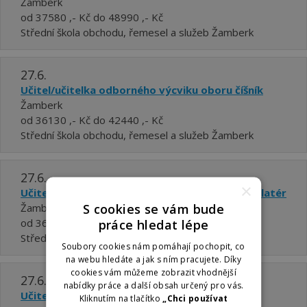
Žamberk
od 37580 ,- Kč do 48990 ,- Kč
Střední škola obchodu, řemesel a služeb Žamberk
27.6.
Učitel/učitelka odborného výcviku oboru číšník
Žamberk
od 36130 ,- Kč do 42440 ,- Kč
Střední škola obchodu, řemesel a služeb Žamberk
27.6.
×
Učitel/učitelka odborného výcviku oboru instalatér
S cookies se vám bude
Žamberk
od 36130 ,- Kč do 42440 ,- Kč
práce hledat lépe
Střední škola obchodu, řemesel a služeb Žamberk
Soubory cookies nám pomáhají pochopit, co
na webu hledáte a jak s ním pracujete. Díky
cookies vám můžeme zobrazit vhodnější
27.6.
nabídky práce a další obsah určený pro vás.
Učitel/učitelka odborných předmětů -
Kliknutím na tlačítko
„Chci používat