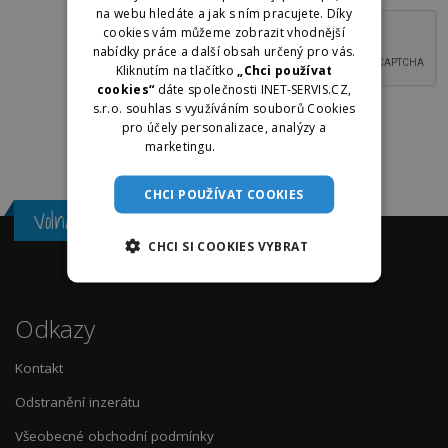
na webu hledáte a jak s ním pracujete. Díky
cookies vám můžeme zobrazit vhodnější
nabídky práce a další obsah určený pro vás.
Kliknutím na tlačítko
„Chci používat
cookies“
dáte společnosti INET-SERVIS.CZ,
s.r.o. souhlas s využíváním souborů Cookies
pro účely personalizace, analýzy a
marketingu.
Více informací
CHCI POUŽÍVAT COOKIES
Volná místa v ČR
CHCI SI COOKIES VYBRAT
Odkazy
Kontakt
Odstranění inzerátu
Všeobecné obchodní podmínky