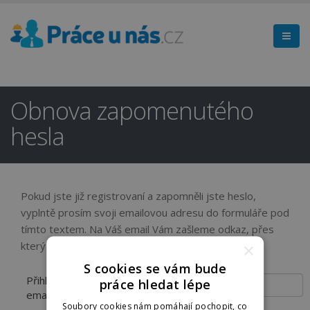
Obnova zapomenutého
hesla
Pokud jste již registrovaní a zapomněli jste heslo,
vyplntě prosím svoji emailovou adresu do formuláře pod
tímto textem. Na Váš email Vám zašleme odkaz, přes
který budete moci nastavit nové heslo.
×
S cookies se vám bude
Přihlašovací
práce hledat lépe
email
Soubory cookies nám pomáhají pochopit, co