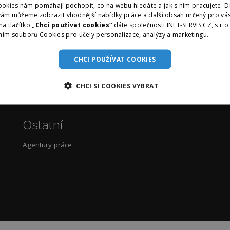
okies nám pomáhají pochopit, co na webu hledáte a jak s ním pracujete. D
vám můžeme zobrazit vhodnější nabídky práce a další obsah určený pro vás
na tlačítko
„Chci používat cookies“
dáte společnosti INET-SERVIS.CZ, s.r.o
ním souborů Cookies pro účely personalizace, analýzy a marketingu.
Více i
CHCI POUŽÍVAT COOKIES
CHCI SI COOKIES VYBRAT
Ostatní
Agentury práce