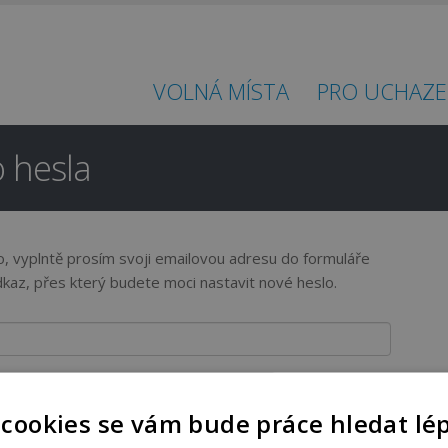
VOLNÁ MÍSTA
PRO UCHAZE
 hesla
lo, vyplntě prosím svoji emailovou adresu do formuláře
az, přes který budete moci nastavit nové heslo.
 cookies se vám bude práce hledat lé